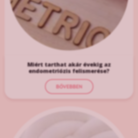
Miért tarthat akár évekig az
endometriózis felismerése?
BŐVEBBEN