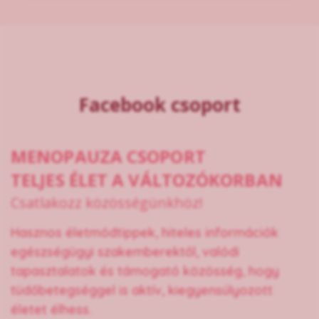
Facebook csoport
MENOPAUZA CSOPORT
TELJES ÉLET A VÁLTOZÓKORBAN
Csatlakozz közösségünkhöz!
Hasznos életmódtippek, hiteles információk
egészségügyi szakemberektől, valódi
tapasztalatok és támogató közösség, hogy
tüdőbetegséggel is aktív, kiegyensúlyozott
életet élhess.