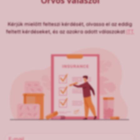
Orvos válaszol
Kérjük mielőtt felteszi kérdését, olvassa el az eddig
feltett kérdéseket, és az azokra adott válaszokat
ITT.