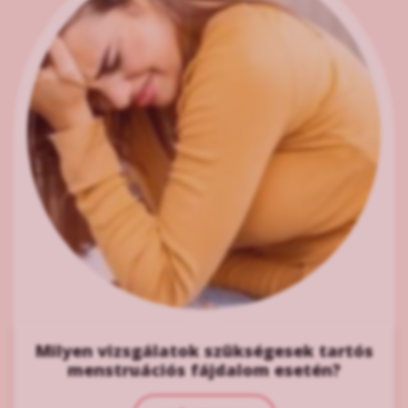
Milyen vizsgálatok szükségesek tartós
menstruációs fájdalom esetén?