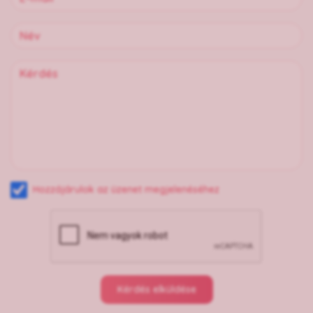
Hozzájárulok az üzenet megjelenéséhez
Kérdés elküldése