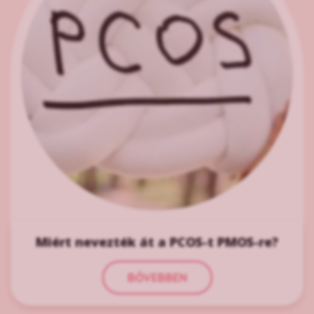
Miért nevezték át a PCOS-t PMOS-re?
BŐVEBBEN