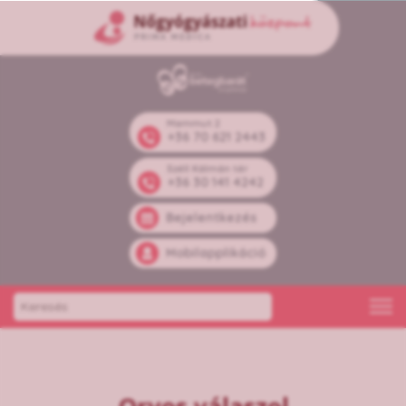
Mammut 2
+36 70 621 2443
Széll Kálmán tér
+36 30 141 4242
Bejelentkezés
Mobilapplikáció