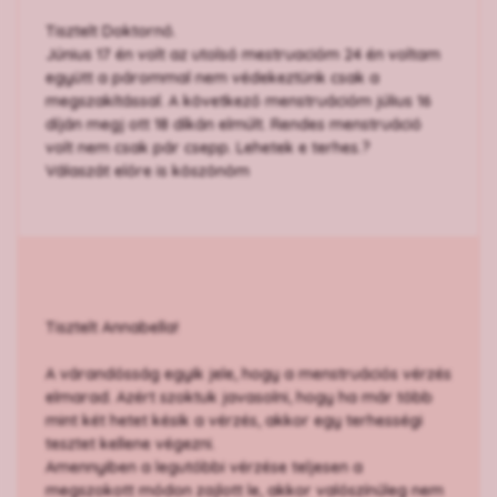
Tisztelt Doktornő.
Június 17 én volt az utolsó mestruacióm 24 én voltam
együtt a párommal nem védekeztünk csak a
megszakítással. A következő menstruációm július 16
díján megj ott 18 díkán elmúlt. Rendes menstruáció
volt nem csak pár csepp. Lehetek e terhes.?
Válaszát előre is köszönöm
Tisztelt Annabella!
A várandósság egyik jele, hogy a menstruációs vérzés
elmarad. Azért szoktuk javasolni, hogy ha már több
mint két hetet késik a vérzés, akkor egy terhességi
tesztet kellene végezni.
Amennyiben a legutóbbi vérzése teljesen a
megszokott módon zajlott le, akkor valószínűleg nem