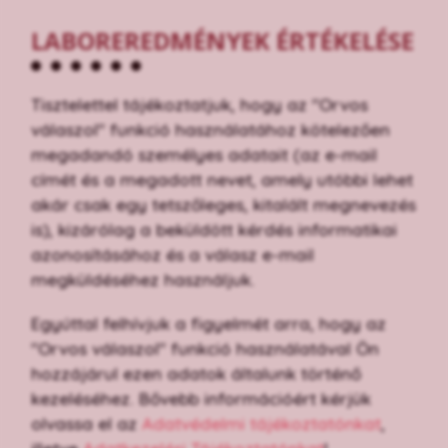
LABOREREDMÉNYEK ÉRTÉKELÉSE
Tisztelettel tájékoztatjuk, hogy az "Orvos
válaszol" funkció használatához kötelezően
megadandó személyes adatait (az e-mail
címét és a megadott nevet, amely utóbbi lehet
akár csak egy tetszőleges, kitalált megnevezés
is), kizárólag a beküldött kérdés informatikai
azonosításához és a válasz e-mail
megküldéséhez használjuk.
Egyúttal felhívjuk a figyelmét arra, hogy az
"Orvos válaszol" funkció használatával Ön
hozzájárul ezen adatok általunk történő
kezeléséhez. Bővebb információért kérjük
olvassa el az
Adatvédelmi tájékoztatónkat
,