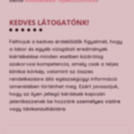
illetve
Adatkezelési Tájékoztatónkat
!
KEDVES LÁTOGATÓNK!
Felhívjuk a kedves érdeklődők figyelmét, hogy
a labor és egyéb vizsgálati eredmények
kiértékelése minden esetben kizárólag
szakorvosi kompetencia, amely csak a teljes
klinikai kórkép, valamint az összes
rendelkezésre álló egészségügyi információ
ismeretében történhet meg. Ezért javasoljuk,
hogy az ilyen jellegű kérdések kapcsán
jelentkezzenek be hozzánk
személyes vizitre
vagy
távkonzultációra
.