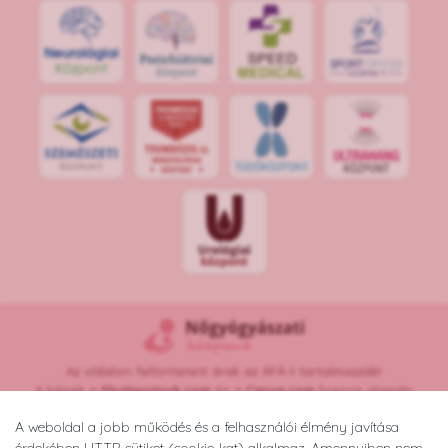
S
POR
T
O
R
V
OS
I
KÖ
ZPON
T
Az oldalon feltüntetett árak az ÁFÁ-t tartalmazzák!
A képek a
Shutterstock.com
és a
Canva.com
licence alapján
kerültek felhasználásra.
A weboldal a jobb működés és a felhasználói élmény javítása
Copyright © 2026 •
nogyogyaszatikozpont.hu
érdekében HTTP-sütiket (cookie-kat) alkalmaz. Amennyiben nem
Minden jog fenntartva.