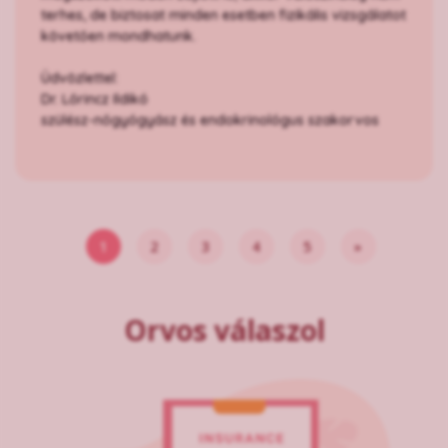
terhes, de biztosat minden esetben fizikális vizsgálatot
követően mondhatunk.
Üdvözlettel:
Dr. Lőrincz Ildikó
szülész-nőgyógyász és endokrinológus szakorvos
1
2
3
4
5
»
Orvos válaszol