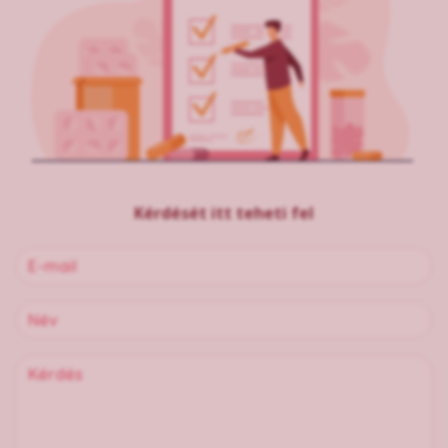
Kérdését itt teheti fel