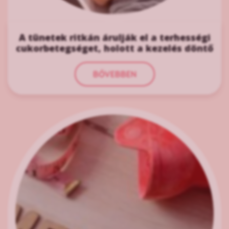
A tünetek ritkán árulják el a terhességi
cukorbetegséget, holott a kezelés döntő
BŐVEBBEN