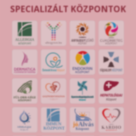
SPECIALIZÁLT KÖZPONTOK
jó
Alvás
IMMUN
KÖZPONT
Központ