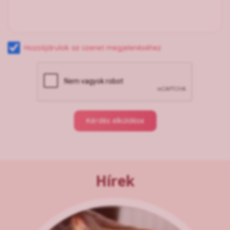
Hozzájárulok az üzenet megjelenéséhez
Kérdés elküldése
Hírek