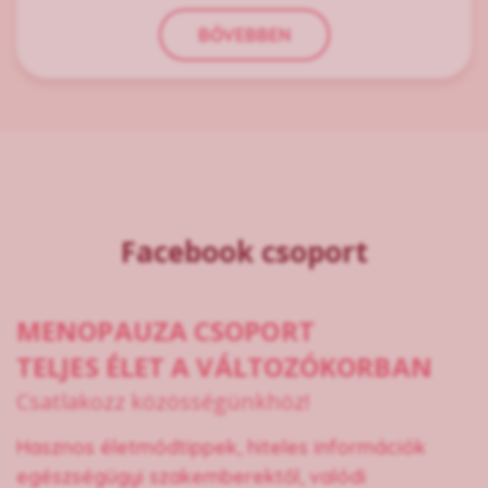
BŐVEBBEN
Facebook csoport
MENOPAUZA CSOPORT
TELJES ÉLET A VÁLTOZÓKORBAN
Csatlakozz közösségünkhöz!
Hasznos életmódtippek, hiteles információk
egészségügyi szakemberektől, valódi