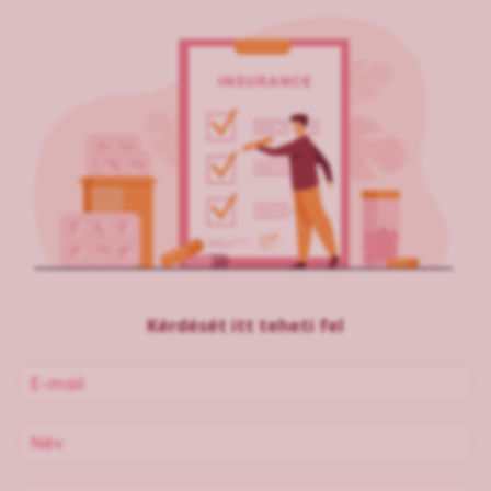
Kérdését itt teheti fel