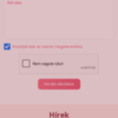
Hozzájárulok az üzenet megjelenéséhez
Kérdés elküldése
Hírek