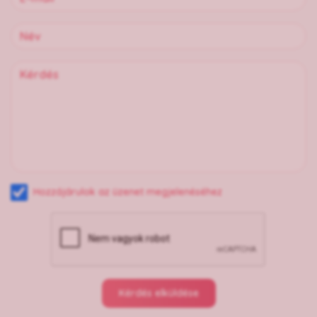
Hozzájárulok az üzenet megjelenéséhez
Kérdés elküldése