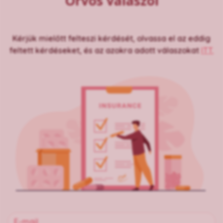
Orvos válaszol
Kérjük mielőtt felteszi kérdését, olvassa el az eddig
feltett kérdéseket, és az azokra adott válaszokat
ITT.