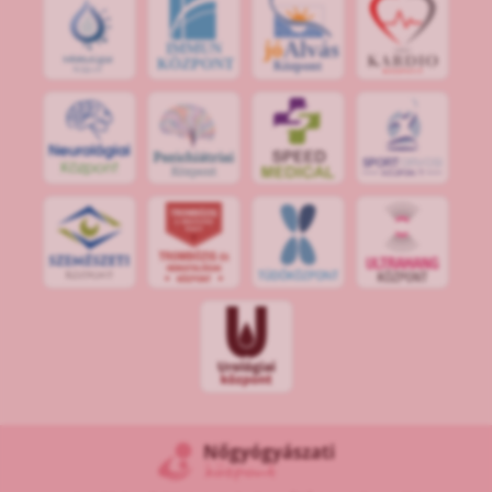
jó
Alvás
IMMUN
KÖZPONT
Központ
S
POR
T
O
R
V
OS
I
KÖ
ZPON
T