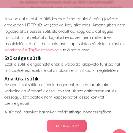
Az oldalon feltüntetett árak az ÁFÁ-t tartalmazzák!
A képek a
Shutterstock.com
és a
Canva.com
licence alapján
kerültek felhasználásra.
A weboldal a jobb működés és a felhasználói élmény javítása
Copyright © 2026 •
nogyogyaszatikozpont.hu
érdekében HTTP-sütiket (cookie-kat) alkalmaz. Amennyiben nem
Minden jog fenntartva.
fogadja el az összes sütit, előfordulhat, hogy az oldal egyes
Developed by
Appon
&
György Nándor
funkciói, mint például a foglalási rendszer, nem működnek
megfelelően. A sütik használatával kapcsolatos részletes leírást az
Adatkezelési Tájékoztatónkban
találhatja meg.
Adatkezelési tájékoztató
ÁSZF
Impresszum
Szükséges sütik
Ezek a sütik elengedhetetlenek a weboldal alapvető funkcióinak
működéséhez, ezek nélkül az oldal nem működik megfelelően.
Analitikai sütik
Az analitikai sütik segítenek megérteni, milyen tartalmakat
kedvelnek a látogatók, ezzel javíthatjuk szolgáltatásainkat. Az
összegyűjtött adatok nem kapcsolhatók össze konkrét
személyekkel.
A sütibeállításokat bármikor módosíthatja böngészőjében.
ELFOGADOM