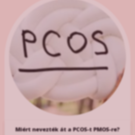
Miért nevezték át a PCOS-t PMOS-re?