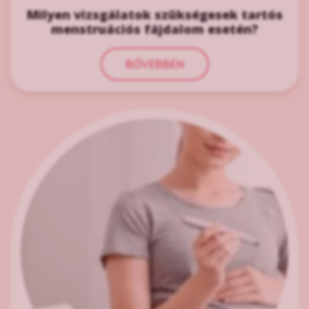
Milyen vizsgálatok szükségesek tartós
menstruációs fájdalom esetén?
BŐVEBBEN