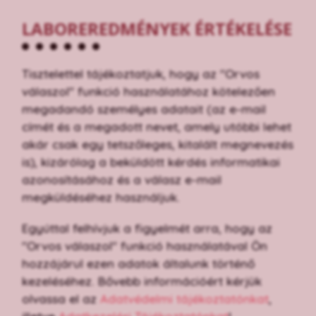
LABOREREDMÉNYEK ÉRTÉKELÉSE
Tisztelettel tájékoztatjuk, hogy az "Orvos
válaszol" funkció használatához kötelezően
megadandó személyes adatait (az e-mail
címét és a megadott nevet, amely utóbbi lehet
akár csak egy tetszőleges, kitalált megnevezés
is), kizárólag a beküldött kérdés informatikai
azonosításához és a válasz e-mail
megküldéséhez használjuk.
Egyúttal felhívjuk a figyelmét arra, hogy az
"Orvos válaszol" funkció használatával Ön
hozzájárul ezen adatok általunk történő
kezeléséhez. Bővebb információért kérjük
olvassa el az
Adatvédelmi tájékoztatónkat
,