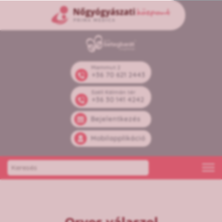
Mammut 2
+36 70 621 2443
Széll Kálmán tér
+36 30 141 4242
Bejelentkezés
Mobilapplikáció