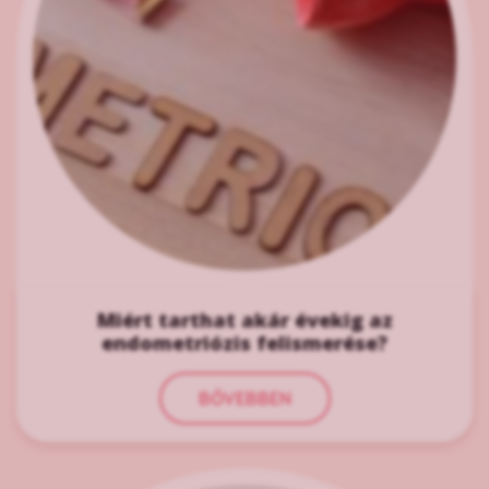
Miért tarthat akár évekig az
endometriózis felismerése?
BŐVEBBEN