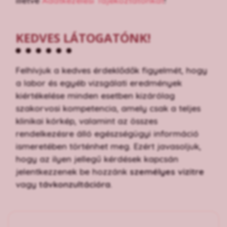
illetve
Adatkezelési Tájékoztatónkat
!
KEDVES LÁTOGATÓNK!
Felhívjuk a kedves érdeklődők figyelmét, hogy
a labor és egyéb vizsgálati eredmények
kiértékelése minden esetben kizárólag
szakorvosi kompetencia, amely csak a teljes
klinikai kórkép, valamint az összes
rendelkezésre álló egészségügyi információ
ismeretében történhet meg. Ezért javasoljuk,
hogy az ilyen jellegű kérdések kapcsán
jelentkezzenek be hozzánk
személyes vizitre
vagy
távkonzultációra
.