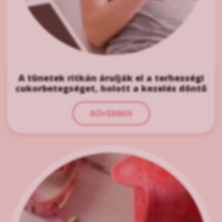
A tünetek ritkán árulják el a terhességi
cukorbetegséget, holott a kezelés döntő
BŐVEBBEN