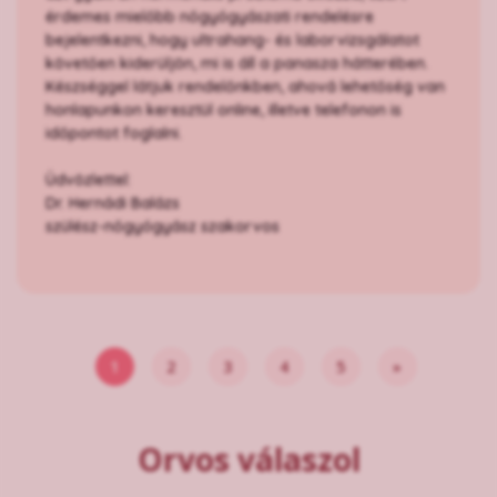
érdemes mielőbb nőgyógyászati rendelésre
bejelentkezni, hogy ultrahang- és laborvizsgálatot
követően kiderüljön, mi is áll a panasza hátterében.
Készséggel látjuk rendelőnkben, ahová lehetőség van
honlapunkon keresztül online, illetve telefonon is
időpontot foglalni.
Üdvözlettel:
Dr. Hernádi Balázs
szülész-nőgyógyász szakorvos
1
2
3
4
5
»
Orvos válaszol