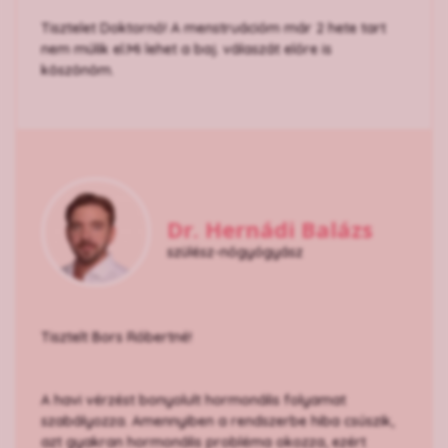
Tisztelet Doktornő! A menstruációm már 2 hete tart
nem múlik el.Mi lehet a baj. válaszát előre is
köszönöm.
Dr. Hernádi Balázs
szülész-nőgyógyász
Tisztelt Bors Róbertné!
A havi vérzést bonyolult hormonális folyamat
szabályozza. Amennyiben a rendszerbe hiba csúszik,
azt gyakran hormonális probléma okozza, ezért