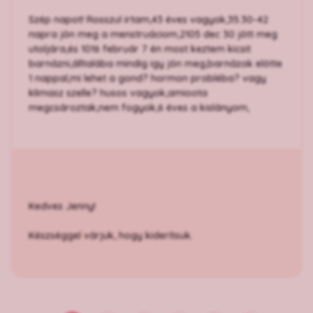
Szép napot! Rosszul irtam,43 éves vagyok,35.30-42
napra jön meg a menstruáciom,2105 dec 30 jött meg
utoljára,és 1016 február 7 én most keztem kicsit
barnázni,álltalába mindig igy jön meg,barnázok elötte
1 nappal,mi lehet a gond? hormon probléba? vagy
klimasz szelle? husos vagyok,amioota
megcsároztak,nem fogyok,6 éves a kislányom,
Kedves Jenny!
Készséggel várjuk, hogy kiderítsuk.