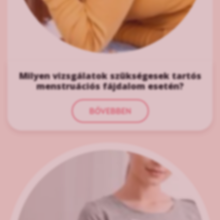
Milyen vizsgálatok szükségesek tartós
menstruációs fájdalom esetén?
BŐVEBBEN