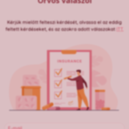
Orvos válaszol
Kérjük mielőtt felteszi kérdését, olvassa el az eddig
feltett kérdéseket, és az azokra adott válaszokat
ITT.