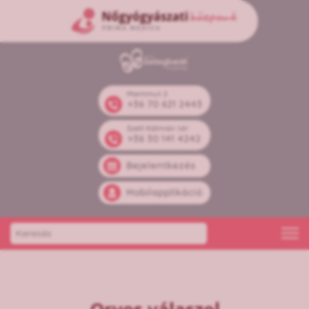
Mammut 2
+36 70 621 2443
Széll Kálmán tér
+36 30 141 4242
Bejelentkezés
Mobilapplikáció