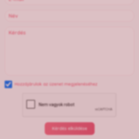
Hozzájárulok az üzenet megjelenéséhez
Kérdés elküldése