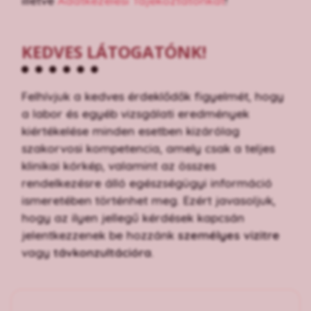
illetve
Adatkezelési Tájékoztatónkat
!
KEDVES LÁTOGATÓNK!
Felhívjuk a kedves érdeklődők figyelmét, hogy
a labor és egyéb vizsgálati eredmények
kiértékelése minden esetben kizárólag
szakorvosi kompetencia, amely csak a teljes
klinikai kórkép, valamint az összes
rendelkezésre álló egészségügyi információ
ismeretében történhet meg. Ezért javasoljuk,
hogy az ilyen jellegű kérdések kapcsán
jelentkezzenek be hozzánk
személyes vizitre
vagy
távkonzultációra
.