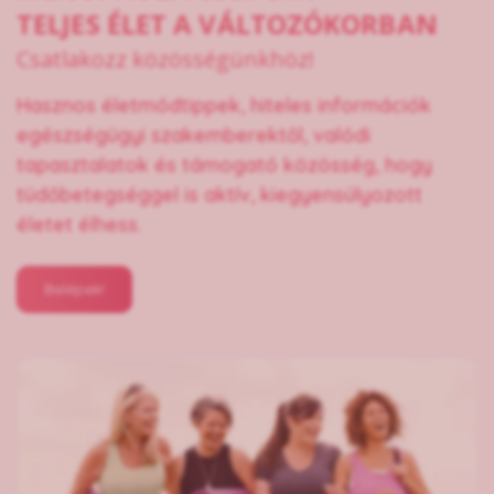
TELJES ÉLET A VÁLTOZÓKORBAN
Csatlakozz közösségünkhöz!
Hasznos életmódtippek, hiteles információk
egészségügyi szakemberektől, valódi
tapasztalatok és támogató közösség, hogy
tüdőbetegséggel is aktív, kiegyensúlyozott
életet élhess.
Belépek!