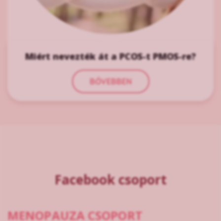
Miért nevezték át a PCOS-t PMOS-re?
BŐVEBBEN
Facebook csoport
MENOPAUZA CSOPORT