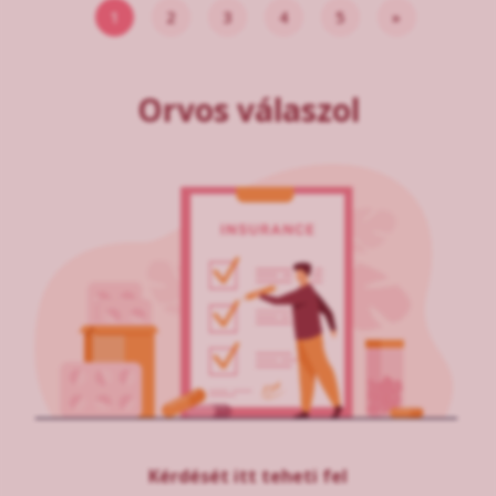
1
2
3
4
5
»
Orvos válaszol
Kérdését itt teheti fel