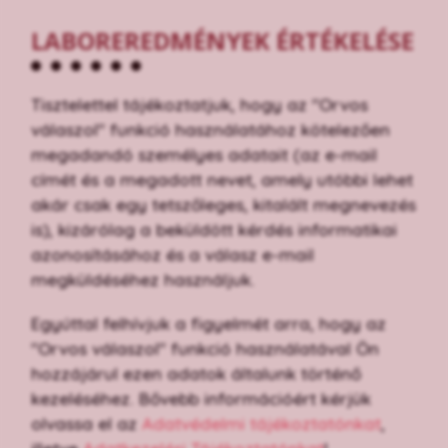
LABOREREDMÉNYEK ÉRTÉKELÉSE
Tisztelettel tájékoztatjuk, hogy az "Orvos
válaszol" funkció használatához kötelezően
megadandó személyes adatait (az e-mail
címét és a megadott nevet, amely utóbbi lehet
akár csak egy tetszőleges, kitalált megnevezés
is), kizárólag a beküldött kérdés informatikai
azonosításához és a válasz e-mail
megküldéséhez használjuk.
Egyúttal felhívjuk a figyelmét arra, hogy az
"Orvos válaszol" funkció használatával Ön
hozzájárul ezen adatok általunk történő
kezeléséhez. Bővebb információért kérjük
olvassa el az
Adatvédelmi tájékoztatónkat
,