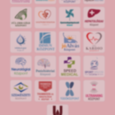
jó
Alvás
IMMUN
KÖZPONT
Központ
S
POR
T
O
R
V
OS
I
KÖ
ZPON
T