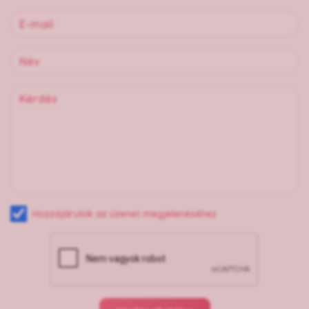
Hozzájárulok az üzenet megjelenéséhez