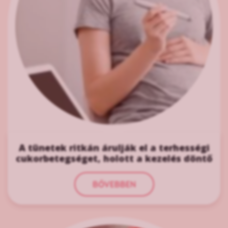
A tünetek ritkán árulják el a terhességi
cukorbetegséget, holott a kezelés döntő
BŐVEBBEN