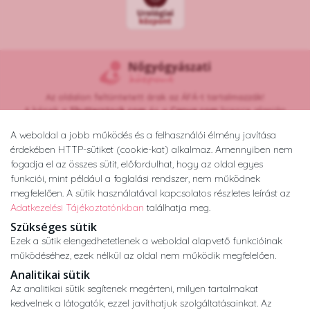
Az oldalon feltüntetett árak az ÁFÁ-t tartalmazzák!
A képek a
Shutterstock.com
és a
Canva.com
licence alapján
kerültek felhasználásra.
A weboldal a jobb működés és a felhasználói élmény javítása
Copyright © 2026 •
nogyogyaszatikozpont.hu
érdekében HTTP-sütiket (cookie-kat) alkalmaz. Amennyiben nem
Minden jog fenntartva.
fogadja el az összes sütit, előfordulhat, hogy az oldal egyes
Developed by
Appon
&
György Nándor
funkciói, mint például a foglalási rendszer, nem működnek
megfelelően. A sütik használatával kapcsolatos részletes leírást az
Adatkezelési Tájékoztatónkban
találhatja meg.
Adatkezelési tájékoztató
ÁSZF
Impresszum
Szükséges sütik
Ezek a sütik elengedhetetlenek a weboldal alapvető funkcióinak
működéséhez, ezek nélkül az oldal nem működik megfelelően.
Analitikai sütik
Az analitikai sütik segítenek megérteni, milyen tartalmakat
kedvelnek a látogatók, ezzel javíthatjuk szolgáltatásainkat. Az