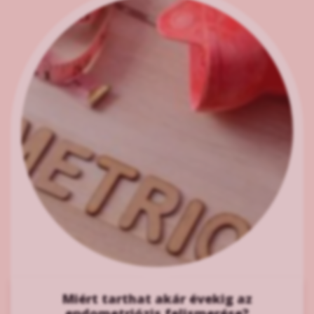
Miért tarthat akár évekig az
endometriózis felismerése?