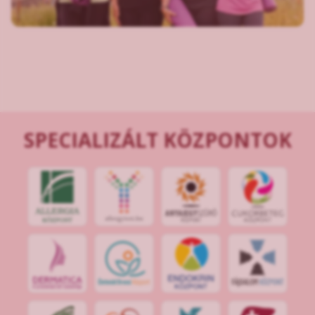
SPECIALIZÁLT KÖZPONTOK