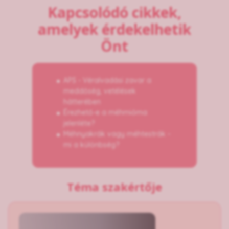
Kapcsolódó cikkek,
amelyek érdekelhetik
Önt
APS - Véralvadási zavar a
meddőség, vetélések
hátterében
Érezhető-e a méhmióma
jelenléte?
Méhnyakrák vagy méhtestrák -
mi a különbség?
Téma szakértője