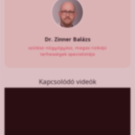
Dr. Zinner Balázs
szülész-nőgyógyász, magas rizikójú
terhességek specialistája
Kapcsolódó videók