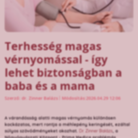
Terhesség magas
vérnyomással - így
lehet biztonságban a
baba és a mama
Szerző: dr. Zinner Balázs
Módosítás:2026.04.29 12:06
A várandósság alatti magas vérnyomás különösen
kockázatos, mert rontja a méhlepény keringését, ezáltal
súlyos szövődményeket okozhat.
Dr. Zinner Balázs
, a
Nőgyógyászati Központ - Prima Medica problémás