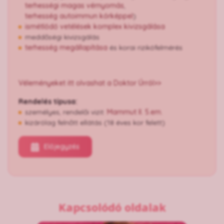
terhességi magas vérnyomás
,
terhesség autoimmun kórképpel
)
​​​​​​ismétlődő vetélések komplex kivizsgálása
meddőségi kivizsgálás
terhesség megállapítása
és korai rizikófelmérés
Véleményeket itt olvashat a Doktor Úrról>>
Rendelés típusa:
személyes, rendelői vizit:
Mammut II. 5.em.
kizárólag felnőtt ellátás (18 éves kor felett)
Előjegyzés
Kapcsolódó oldalak