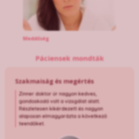
Meddőség
Páciensek mondták
Szakmaiság és megértés
Zinner doktor úr nagyon kedves,
gondoskodó volt a vizsgálat alatt.
Részletesen kikérdezett és nagyon
alaposan elmagyarázta a következő
teendőket.