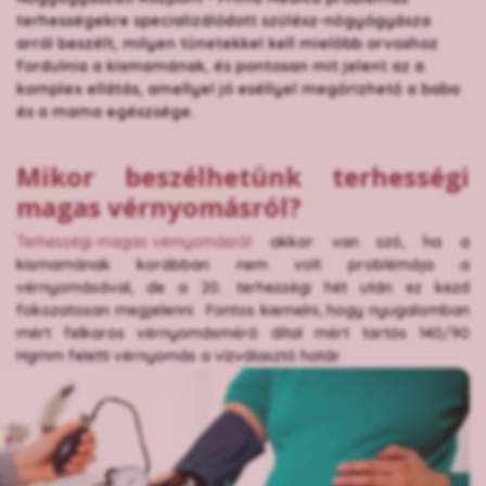
terhességekre specializálódott szülész-nőgyógyásza
arról beszélt, milyen tünetekkel kell mielőbb orvoshoz
fordulnia a kismamának, és pontosan mit jelent az a
komplex ellátás, amellyel jó eséllyel megőrizhető a baba
és a mama egészsége.
Mikor beszélhetünk terhességi
magas vérnyomásról?
Terhességi magas vérnyomásról
akkor van szó, ha a
kismamának korábban nem volt problémája a
vérnyomásával, de a 20. terhességi hét után ez kezd
fokozatosan megjelenni. Fontos kiemelni, hogy nyugalomban
mért felkaros vérnyomásmérő által mért tartós 140/90
Hgmm feletti vérnyomás a vízválasztó határ.