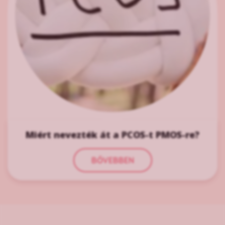
Miért nevezték át a PCOS-t PMOS-re?
BŐVEBBEN