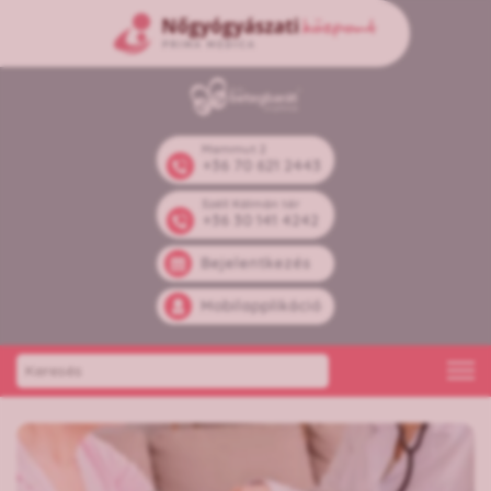
Mammut 2
+36 70 621 2443
Széll Kálmán tér
+36 30 141 4242
Bejelentkezés
Mobilapplikáció