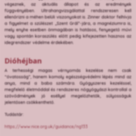
végeznek, az aktuális állapot és az eredmények
függvényében. Ultrahangvizsgálattal rendszeresen kell
ellenőrizni a méhen belüli viszonyokat is. Zinner doktor felhívja
a figyelmet a szülészet „Szent Grál”-jára, a magnéziumra is,
mely enyhe esetben önmagában is hatásos, fenyegető művi
vagy spontán koraszülés előtt pedig kifejezetten hasznos az
idegrendszer védelme érdekében.
Dióhéjban
A terhességi magas vérnyomás kezelése nem csak
“óvatosság”, hanem komoly egészségvédelmi lépés mind az
anya, mind a baba számára. Gyógyszeres kezeléssel,
megfelelő életmóddal és rendszeres nőgyógyászi kontrollal a
szövődmények jó eséllyel megelőzhetők, súlyosságuk
jelentősen csökkenthető.
Tudástár:
https://www.nice.org.uk/guidance/ng133