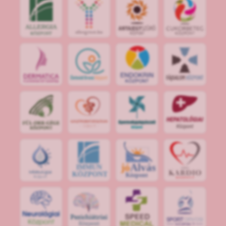
jó
Alvás
IMMUN
KÖZPONT
Központ
S
POR
T
O
R
V
OS
I
KÖ
ZPON
T