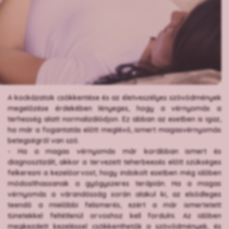
A kockázatok csökkentése és az életveszélyes szövődmények
megelőzése érdekében lényeges, hogy a vérnyomás a
terhesség alatt normalizálódjon. Ez abban az esetben is igaz,
ha már a fogantatás előtt meglévő, ismert magasvérnyomás
betegségről van szó.
- Ha a magas vérnyomás már korábban ismert és
diagnosztizált, akkor a tervezett teherbeesés előtt szükséges
felkeresni a kezelőorvost, hogy indokolt esetben még időben
módosíthassanak a gyógyszeres terápián. Ha a magas
vérnyomás a várandósság során alakul ki, az elsődleges
teendő a mielőbbi felismerés, ezért a már ismertetett
tünetekkel feltétlenül orvoshoz kell fordulni. Az időben
megkezdett kezeléssel csökkenthetők a szövődmények, és