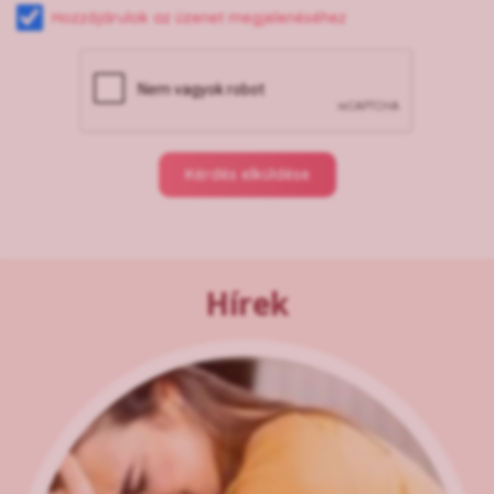
Hozzájárulok az üzenet megjelenéséhez
Kérdés elküldése
Hírek