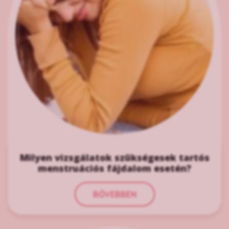
Milyen vizsgálatok szükségesek tartós
menstruációs fájdalom esetén?
BŐVEBBEN