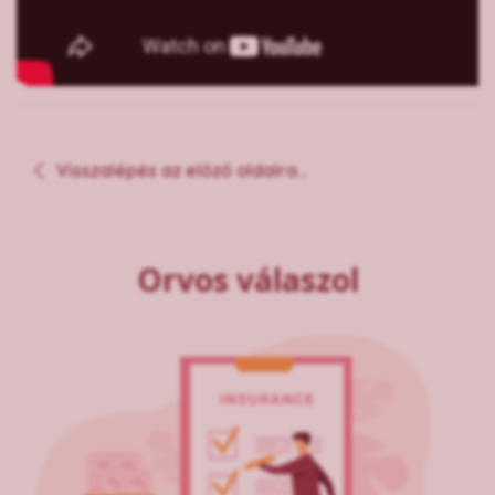
Visszalépés az előző oldalra...
Orvos válaszol