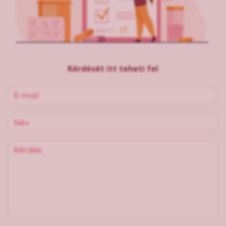
Kérdését itt teheti fel