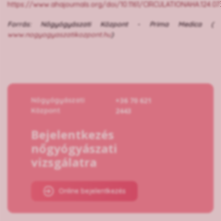
https://www.ahajournals.org/doi/10.1161/CIRCULATIONAHA.124.0
Forrás: Nőgyógyászati Központ - Prima Medica (
www.nogyogyaszatikozpont.hu
)
Nőgyógyászati
+36 70 621
Központ
2443
Bejelentkezés
nőgyógyászati
vizsgálatra
Online bejelentkezés