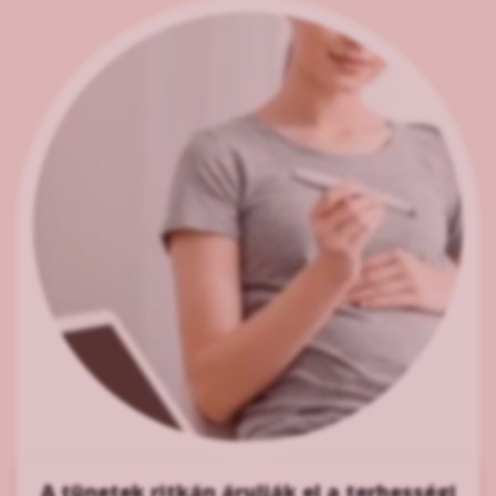
A tünetek ritkán árulják el a terhességi