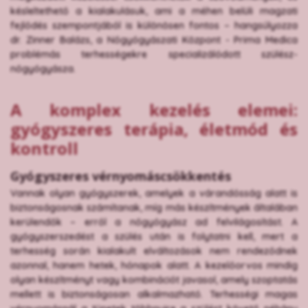
késleltethető a kialakulásuk, ami a méhen belüli magzati
fejlődés szempontjából is különösen fontos – hangsúlyozza
dr. Zinner Balázs, a Nőgyógyászati Központ - Prima Medica
problémás terhességekre specializálódott szülész-
nőgyógyásza.
A komplex kezelés elemei:
gyógyszeres terápia, életmód és
kontroll
Gyógyszeres vérnyomáscsökkentés
Vannak olyan gyógyszerek, amelyek a várandósság alatt is
biztonságosnak számítanak, míg más készítmények általában
kerülendők – erről a nőgyógyász ad felvilágosítást. A
gyógyszerszedést a szülés után is folytatni kell, mert a
terhesség során kialakult elváltozások nem rendeződnek
azonnal, hanem hetek, hónapok alatt. A kezelőorvos mindig
olyan készítményt vagy kombinációt javasol, amely szoptatás
mellett is biztonságosan alkalmazható. Terhességi magas