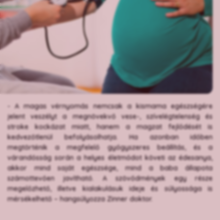
- A magas vérnyomás nemcsak a kismama egészségére
jelent veszélyt a megnövekvő vese-, szívelégtelenség és
stroke kockázat miatt, hanem a magzat fejlődését is
kedvezőtlenül befolyásolhatja. Ha azonban időben
megtörténik a megfelelő gyógyszeres beállítás, és a
várandósság során a helyes életmódot követi az édesanya,
akkor mind saját egészsége, mind a baba állapota
számottevően javítható. A szövődmények egy része
megelőzhető, illetve kialakulásuk ideje és súlyossága is
mérsékelhető – hangsúlyozza Zinner doktor.