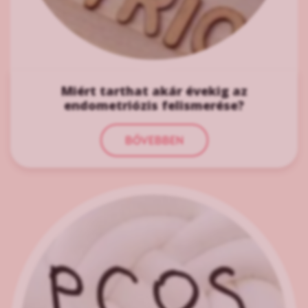
Miért tarthat akár évekig az
endometriózis felismerése?
BŐVEBBEN