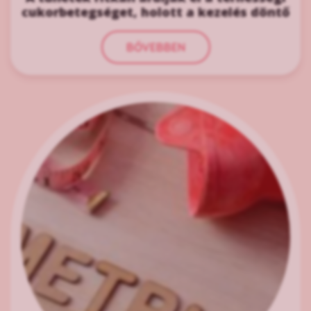
cukorbetegséget, holott a kezelés döntő
BŐVEBBEN