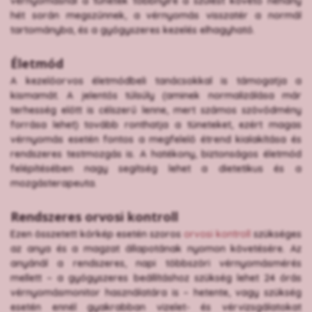
vérnyomásnál a tünetek többnyire a szülést követő néhány
hét során megszűnnek, a vérnyomás visszatér a normál
tartományba, és a gyógyszeres kezelés elhagyható.
Életmód
A kezelőorvos életmódbeli tanácsokkal is támogatja a
kismamát. A jelentős túlsúly (aminek normalizálása már
terhesség előtt is célszerű lenne, mert számos szövődmény
forrása lehet) tovább ronthatja a tüneteket, ezért magas
vérnyomás esetén fontos a megfelelő étrend kialakítása és
rendszeres testmozgás is. A hatékony, biztonságos életmód
felépítésében nagy segítség lehet a dietetikus és a
mozgásterapeuta.
Rendszeres orvosi kontroll
Ezen összetett kórkép esetén szoros
orvosi kontroll
szükséges
az anya és a magzat állapotának nyomon követésére. Az
anyánál a rendszeres, napi többszöri vérnyomásmérés
mellett – a gyógyszeres beállításhoz szükség lehet 24 órás
vérnyomásmonitor használatára is – hetente, vagy szükség
esetén ennél gyakrabban vizelet- és vérvizsgálatokat