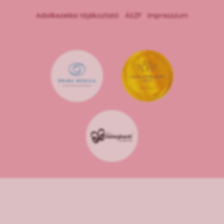
Adatkezelési tájékoztató
ÁSZF
Impresszum