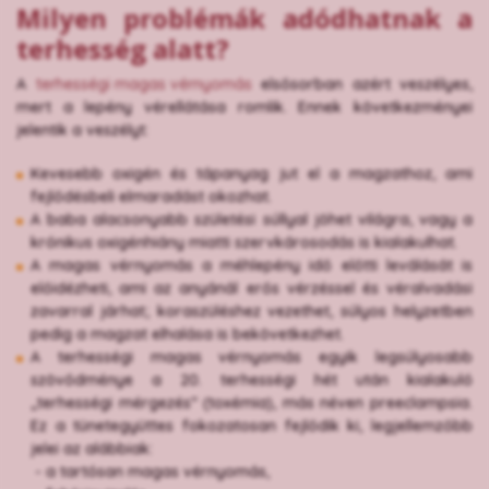
Milyen problémák adódhatnak a
terhesség alatt?
A
terhességi magas vérnyomás
elsősorban azért veszélyes,
mert a lepény vérellátása romlik. Ennek következményei
jelentik a veszélyt:
Kevesebb oxigén és tápanyag jut el a magzathoz, ami
fejlődésbeli elmaradást okozhat.
A baba alacsonyabb születési súllyal jöhet világra, vagy a
krónikus oxigénhiány miatti szervkárosodás is kialakulhat.
A magas vérnyomás a méhlepény idő előtti leválását is
előidézheti, ami az anyánál erős vérzéssel és véralvadási
zavarral járhat; koraszüléshez vezethet, súlyos helyzetben
pedig a magzat elhalása is bekövetkezhet.
A terhességi magas vérnyomás egyik legsúlyosabb
szövődménye a 20. terhességi hét után kialakuló
„terhességi mérgezés” (toxémia), más néven preeclampsia.
Ez a tünetegyüttes fokozatosan fejlődik ki, legjellemzőbb
jelei az alábbiak:
- a tartósan magas vérnyomás,