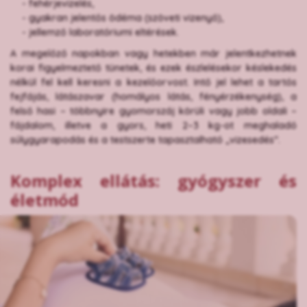
- fehérjevizelés,
- gyakran jelentős ödéma (szöveti vizenyő),
- jellemző laboratóriumi eltérések.
A megelőző napokban vagy hetekben már jelentkezhetnek
korai figyelmeztető tünetek, és ezek észlelésekor késlekedés
nélkül fel kell keresni a kezelőorvost. Intő jel lehet a tartós
fejfájás, látászavar (homályos látás, fényérzékenység), a
felső hasi – többnyire gyomorszáj körüli vagy jobb oldali –
fájdalom, illetve a gyors, heti 2–3 kg-ot meghaladó
súlygyarapodás és a testszerte tapasztalható „vizesedés”.
Komplex ellátás: gyógyszer és
életmód