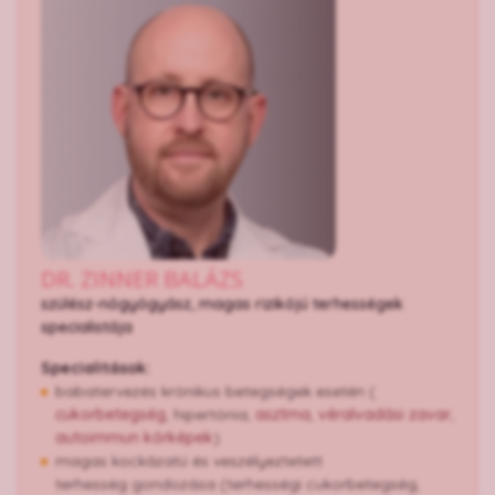
DR. ZINNER BALÁZS
szülész-nőgyógyász, magas rizikójú terhességek
specialistája
Specialitások:
babatervezés krónikus betegségek esetén (
cukorbetegség
, hipertónia,
asztma
,
véralvadási zavar
,
autoimmun kórképek
)
magas kockázatú és veszélyeztetett
terhesség gondozása (terhességi cukorbetegség,