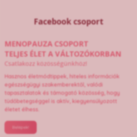
Facebook csoport
MENOPAUZA CSOPORT
TELJES ÉLET A VÁLTOZÓKORBAN
Csatlakozz közösségünkhöz!
Hasznos életmódtippek, hiteles információk
egészségügyi szakemberektől, valódi
tapasztalatok és támogató közösség, hogy
tüdőbetegséggel is aktív, kiegyensúlyozott
életet élhess.
Belépek!