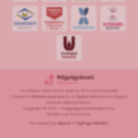
Az oldalon feltüntetett árak az ÁFÁ-t tartalmazzák!
A képek a
Shutterstock.com
és a
Canva.com
licence alapján
kerültek felhasználásra.
Copyright © 2026 •
nogyogyaszatikozpont.hu
Minden jog fenntartva.
Developed by
Appon
&
György Nándor