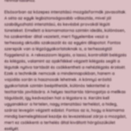
fenntartásához.
Elsősorban az közepes intenzitású mozgásformák javasoltak.
A séta az egyik legbiztonságosabb választás, mivel jól
szabályozható intenzitású, és kevésbé provokál légúti
tüneteket. Emellett a kismamatorna szintén ideális, különösen,
ha szakember által vezetett, mert figyelembe veszi a
terhesség aktuális szakaszát és az egyéni állapotot. Fontos
szerepük van a légzőgyakorlatoknak is, a terhességtől
függelenül is. A rekeszizom légzés, a lassú, kontrollált belégzés
és kilégzés, valamint az ajakfékkel végzett kilégzés segíti a
légutak nyitva tartását és csökkentheti a nehézlégzés érzését.
Ezek a technikák nemcsak a mindennapokban, hanem a
vajúdás során is hasznosak lehetnek. A könnyű erősítő
gyakorlatok szintén beépíthetők, különös tekintettel a
testtartás javítására. A helyes testtartás támogatja a mellkas
tágulását, így kedvezően hat a légzésre is. Kerülni kell
ugyanakkor a hirtelen, nagy intenzitású terhelést, a hideg,
száraz levegőn végzett edzést. Fontos az is, hogy a kismama
mindig bemelegítéssel kezdje és levezetéssel zárja a mozgást,
mert ez csökkenti a terhelés által kiváltott hörgőszűkület
esélyét.