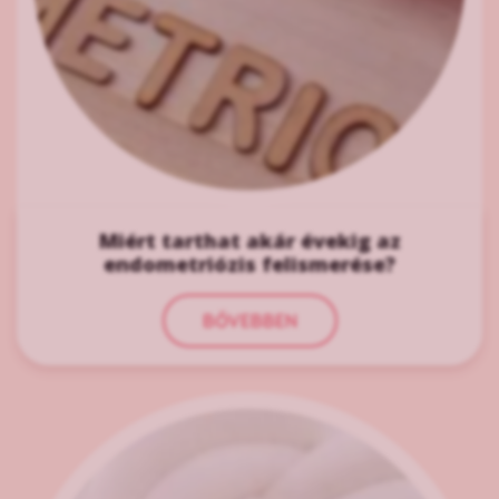
Miért tarthat akár évekig az
endometriózis felismerése?
BŐVEBBEN