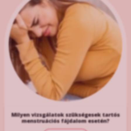
Milyen vizsgálatok szükségesek tartós
menstruációs fájdalom esetén?