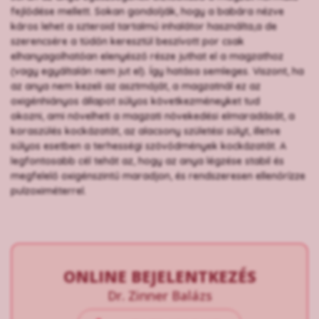
fejlődése mellett. Sokan gondolják, hogy a babára nézve
káros lehet a szteroid tartalmú inhalátor használta,a de
szerencsére a tüdőn keresztül beszívott por csak
elhanyagolhatóan elenyésző része juthat el a magzathoz
(vagy egyáltalán nem jut el). Így hatása semleges. Viszont, ha
az anya nem kezeli az asztmáját, a magzatnál ez az
oxigénhiányos állapot súlyos következméneyket tud
okozni, ami növelheti a magzati növekedési elmaradását, a
koraszülés kockázatát, az alacsony születési súlyt, illetve
súlyos esetben a terhességi szövődmények kockázatát. A
legfontosabb cél tehát az, hogy az anya légzése stabil és
megfelelő oxigénszintű maradjon, és rendszeresen ellenőrízze
pulzoximéterrel.
ONLINE BEJELENTKEZÉS
Dr. Zinner Balázs