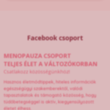
Facebook csoport
MENOPAUZA CSOPORT
TELJES ÉLET A VÁLTOZÓKORBAN
Csatlakozz közösségünkhöz!
Hasznos életmódtippek, hiteles információk
egészségügyi szakemberektől, valódi
tapasztalatok és támogató közösség, hogy
tüdőbetegséggel is aktív, kiegyensúlyozott
életet élhess.