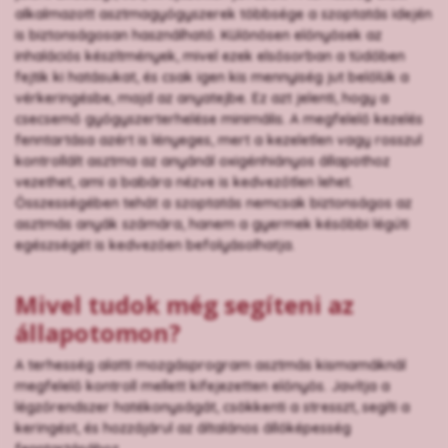
alkalmazott asztmagyógyszerek többsége a szoptatás idején
is biztonságosan használható. Különösen előnyösek az
inhalációs készítmények, mivel ezek elsősorban a tüdőben
fejtik ki hatásukat, és csak igen kis mennyiség jut belőlük a
vérkeringésbe, majd az anyatejbe. Ez azt jelenti, hogy a
csecsemő gyógyszerterhelése minimális. A megfelelő kezelés
fenntartása azért is lényeges, mert a kezeletlen vagy rosszul
kontrollált asztma az anyánál oxigénhiányos állapothoz
vezethet, ami a babára nézve is kedvezőtlen lehet.
Összességében tehát a szoptatás nemcsak biztonságos az
asztmás anyák számára, hanem a gyermek későbbi légúti
egészségét is kedvezően befolyásolhatja.
Mivel tudok még segíteni az
állapotomon?
A terhesség alatti mozgásprogram asztmás kismamáknál
megfelelő kontroll mellett kifejezetten előnyös. Javítja a
légzőrendszer hatékonyságát, csökkenti a stresszt, segíti a
keringést, és hozzájárul az általános állóképesség