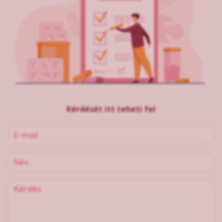
Kérdését itt teheti fel