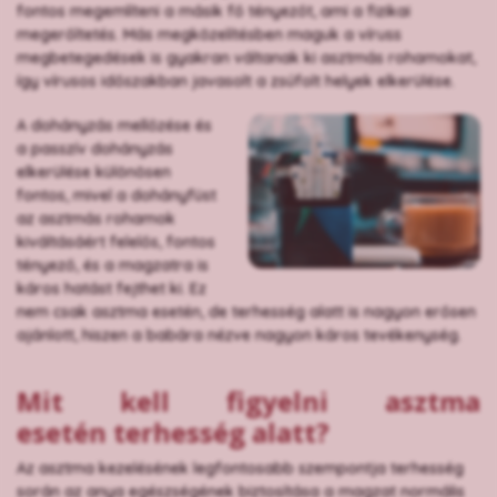
fontos megemlíteni a másik fő tényezőt, ami a fizikai
megerőltetés. Más megközelítésben maguk a víruss
megbetegedések is gyakran váltanak ki asztmás rohamokat,
így vírusos időszakban javasolt a zsúfolt helyek elkerülése.
​​​​​A dohányzás mellőzése és
a passzív dohányzás
elkerülése különösen
fontos, mivel a dohányfüst
az asztmás rohamok
kiváltásáért felelős, fontos
tényező, és a magzatra is
káros hatást fejthet ki. Ez
nem csak asztma esetén, de terhesség alatt is nagyon erősen
ajánlott, hiszen a babára nézve nagyon káros tevékenység.
Mit kell figyelni asztma
esetén terhesség alatt?
Az asztma kezelésének legfontosabb szempontja terhesség
során az anya egészségének biztosítása a magzat normális