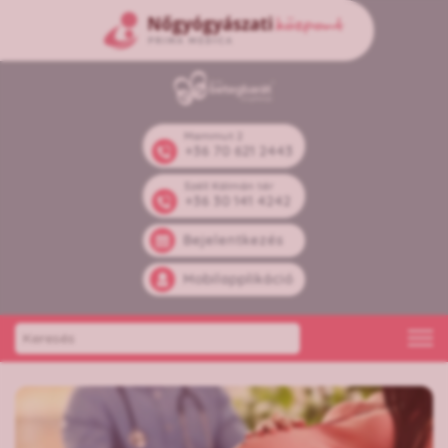
Mammut 2
+36 70 621 2443
Széll Kálmán tér
+36 30 141 4242
Bejelentkezés
Mobilapplikáció