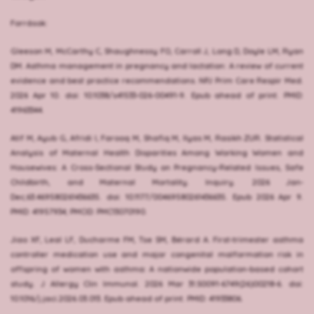
Források:
Gleeson M, McCarthy C, Shaughnessy FO, Carroll J, Long D, Doyle LM, Ryan
DM. Asthma management in pregnancy and lactation: A review of current
evidence and best practice recommendations. NPJ Prim Care Respir Med.
2026 Apr 10. doi: 10.1038/s41533-026-00491-9. Epub ahead of print. PMID:
41963344.
Atif M, Ayub G, Afridi I, Farooq M, Shafiq M, Ilyas M, Rasikh ZUR. Statistical
Analysis of Maternal Health Disparities Among Working Women and
Housewives: A Cross-Sectional Study on Pregnancy-Related Issues, Safe
Childbirth, and Maternal Mortality. Inquiry. 2026 Jan-
Dec;63:469580261436635. doi: 10.1177/00469580261436635. Epub 2026 Apr 9.
PMID: 41957934; PMCID: PMC13070190.
Jiao XF, Leal LF, Ducharme FM, Tse SM, Bérard A. First-trimester asthma
controller medication use and major congenital malformation risk in
offspring of women with asthma: A nationwide population-based cohort
study. J Allergy Clin Immunol. 2026 Mar 31:S0091-6749(26)00218-6. doi:
10.1016/j.jaci.2026.03.013. Epub ahead of print. PMID: 41933806.