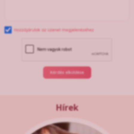
Hozzájárulok az üzenet megjelenéséhez
Kérdés elküldése
Hírek