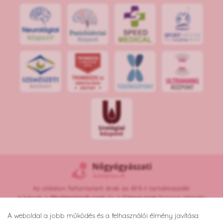
S
POR
T
O
R
V
OS
I
KÖ
ZPON
T
Az oldalon feltüntetett árak az ÁFÁ-t tartalmazzák!
A képek a
Shutterstock.com
és a
Canva.com
licence alapján
kerültek felhasználásra.
A weboldal a jobb működés és a felhasználói élmény javítása
Copyright © 2026 •
nogyogyaszatikozpont.hu