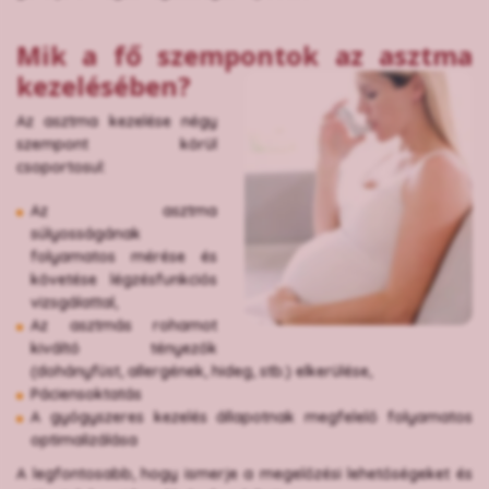
Mik a fő szempontok az asztma
kezelésében?
Az asztma kezelése négy
szempont körül
csoportosul:
Az asztma
súlyosságának
folyamatos mérése és
követése légzésfunkciós
vizsgálattal,
Az asztmás rohamot
kiváltó tényezők
(dohányfüst, allergének, hideg, stb.) elkerülése,
Páciensoktatás
A gyógyszeres kezelés állapotnak megfelelő folyamatos
optimalizálása
A legfontosabb, hogy ismerje a megelőzési lehetőségeket és