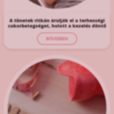
A tünetek ritkán árulják el a terhességi
cukorbetegséget, holott a kezelés döntő
BŐVEBBEN