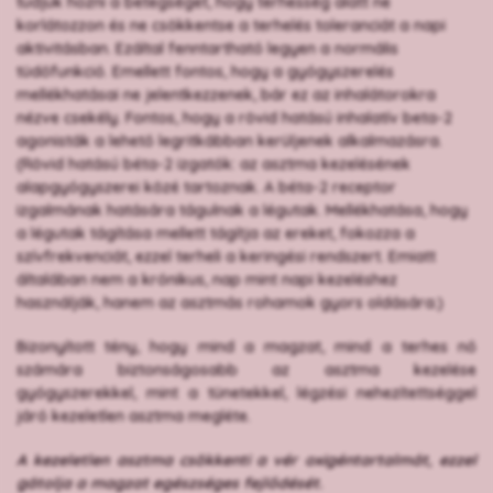
tudjuk hozni a betegséget, hogy terhesség alatt ne
korlátozzon és ne csökkentse a terhelés toleranciát a napi
aktivitásban. Ezáltal fenntartható legyen a normális
tüdőfunkció. Emellett fontos, hogy a gyógyszerelés
mellékhatásai ne jelentkezzenek, bár ez az inhalátorokra
nézve csekély. Fontos, hogy a rövid hatású inhalatív beta-2
agonisták a lehető legritkábban kerüljenek alkalmazásra.
(Rövid hatású béta-2 izgatók: az asztma kezelésének
alapgyógyszerei közé tartoznak. A béta-2 receptor
izgalmának hatására tágulnak a légutak. Mellékhatása, hogy
a légutak tágítása mellett tágítja az ereket, fokozza a
szívfrekvenciát, ezzel terheli a keringési rendszert. Emiatt
általában nem a krónikus, nap mint napi kezeléshez
használják, hanem az asztmás rohamok gyors oldására.)
Bizonyított tény, hogy mind a magzat, mind a terhes nő
számára biztonságosabb az asztma kezelése
gyógyszerekkel, mint a tünetekkel, légzési nehezítettséggel
járó kezeletlen asztma megléte.
A kezeletlen asztma csökkenti a vér oxigéntartalmát, ezzel
gátolja a magzat egészséges fejlődését.