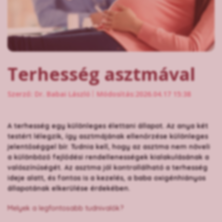
Terhesség asztmával
Szerző: Dr. Babai László
Módosítás:2026.04.17 15:38
A terhesség egy különleges élettani állapot. Az anya két
testért lélegzik, így asztmájának ellenőrzése különleges
jelentőséggel bír. Tudnia kell, hogy az asztma nem növeli
a különböző fejlődési rendellenességek kialakulásának a
valószínűségét. Az asztma jól kontrollálható a terhesség
ideje alatt, és fontos is a kezelés, a baba oxigénhiányos
állapotának elkerülése érdekében.
Melyek a legfontosabb tudnivalók?