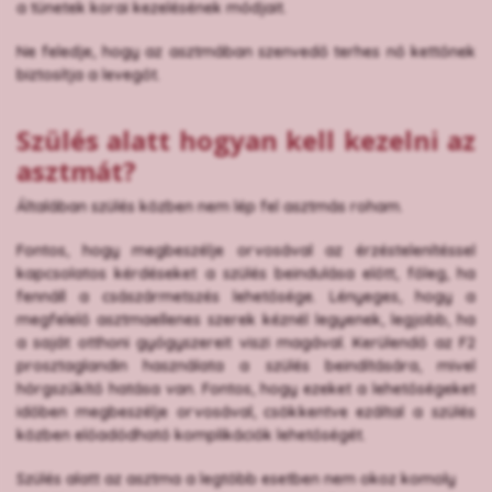
a tünetek korai kezelésének módjait.
Ne feledje, hogy az asztmában szenvedő terhes nő kettőnek
biztosítja a levegőt.
Szülés alatt hogyan kell kezelni az
asztmát?
Általában szülés közben nem lép fel asztmás roham.
Fontos, hogy megbeszélje orvosával az érzéstelenítéssel
kapcsolatos kérdéseket a szülés beindulása előtt, főleg, ha
fennáll a császármetszés lehetősége. Lényeges, hogy a
megfelelő asztmaellenes szerek kéznél legyenek, legjobb, ha
a saját otthoni gyógyszereit viszi magával. Kerülendő az F2
prosztaglandin használata a szülés beindítására, mivel
hörgszűkítő hatása van. Fontos, hogy ezeket a lehetőségeket
időben megbeszélje orvosával, csökkentve ezáltal a szülés
közben előadódható komplikációk lehetőségét.
Szülés alatt az asztma a legtöbb esetben nem okoz komoly