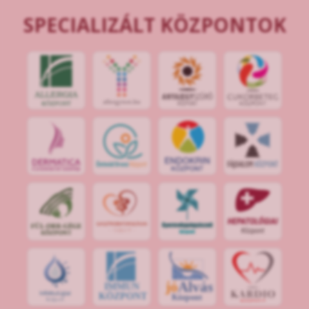
SPECIALIZÁLT KÖZPONTOK
jó
Alvás
IMMUN
KÖZPONT
Központ