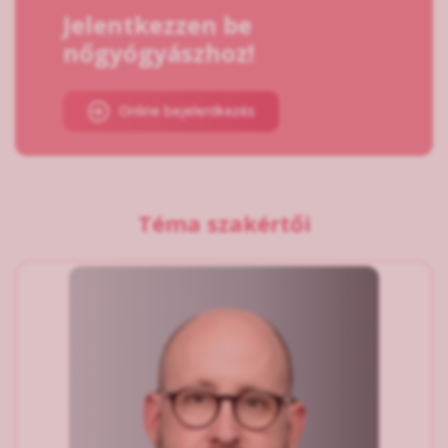
Jelentkezzen be
nőgyógyászhoz!
Online bejelentkezés
Téma szakértői