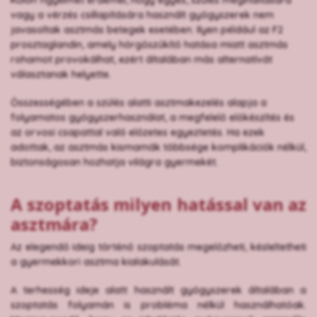
vagy a vérzés csillapítására használt gyógyszerek nem
javasoltak asztmás betegek esetében. Ilyen például az F2
prosztaglandin, amely hörgőszűkítő hatása miatt asztmás
rohamot provokálhat, ezért általában más alternatívát
választanak helyette.
Összességében a szülés alatti asztmakezelés alapja a
folyamatos gyógyszerhasználat, a megfelelő előkészítés és
az orvosi csapattal való előzetes egyeztetés. Ha ezek
adottak, az asztmás kismamák többsége komplikációk nélkül,
biztonságosan hozhatja világra gyermekét.
A szoptatás milyen hatással van az
asztmára?
Az elegendő ideig történő szoptatás megelőzheti, késleltetheti
a gyermekkori asztma kialakulását.
A terhesség ideje alatt használt gyógyszerek általában a
szoptatás folyamán is probléma nélkül használhatóak.