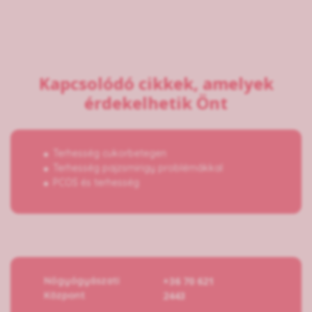
Kapcsolódó cikkek, amelyek
érdekelhetik Önt
Terhesség cukorbetegen
Terhesség pajzsmirigy problémákkal
PCOS és terhesség
Nőgyógyászati
+36 70 621
Központ
2443