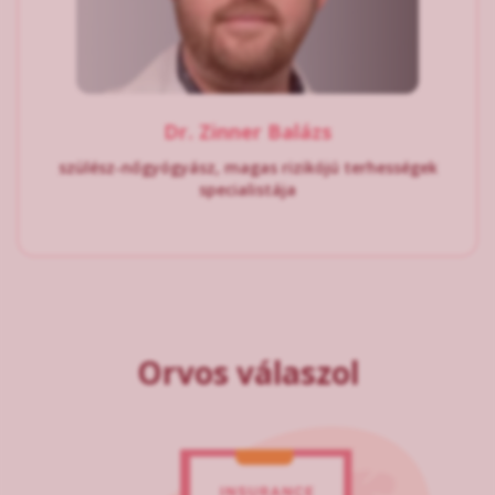
Dr. Zinner Balázs
szülész-nőgyógyász, magas rizikójú terhességek
specialistája
Orvos válaszol