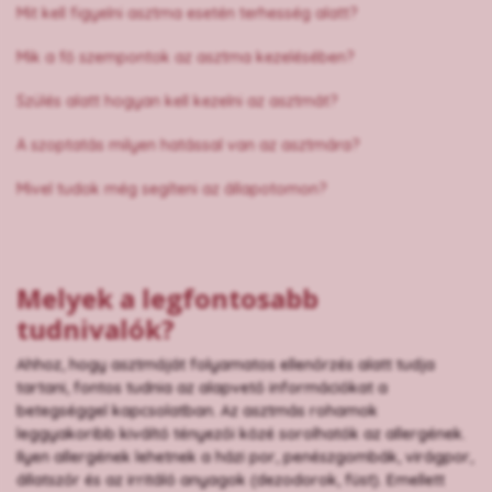
Mit kell figyelni asztma esetén terhesség alatt?
Mik a fő szempontok az asztma kezelésében?
Szülés alatt hogyan kell kezelni az asztmát?
A szoptatás milyen hatással van az asztmára?
Mivel tudok még segíteni az állapotomon?
Melyek a legfontosabb
tudnivalók?
Ahhoz, hogy asztmáját folyamatos ellenőrzés alatt tudja
tartani, fontos tudnia az alapvető információkat a
betegséggel kapcsolatban. Az asztmás rohamok
leggyakoribb kiváltó tényezői közé sorolhatók az allergének.
Ilyen allergének lehetnek a házi por, penészgombák, virágpor,
állatszőr és az irritáló anyagok (dezodorok, füst). Emellett