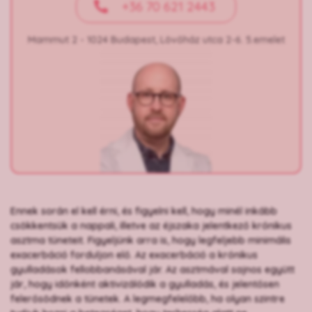
+36 70 621 2443
Mammut 2 - 1024 Budapest, Lövőház utca 2-6. 5.emelet
Ennek során el kell érni, és figyelni kell, hogy minél inkább
csökkentsük a nappali, illetve az éjszaka jelentkező krónikus
asztma tüneteit. Figyeljünk arra is, hogy legfeljebb minimális
exacerbáció forduljon elő. Az exacerbáció a krónikus
gyulladások fellobbanásával jár. Az asztmával sajnos együtt
jár, hogy időnként aktivizálódik a gyulladás, és jelentősen
felerősödnek a tünetek. A legmegfelelőbb, ha olyan szintre