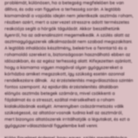
problémát, különösen, ha a betegség megfelelően be van
állítva, és oda van figyelve a terhesség során. A legtöbb
kismamánál a vajúdás idején nem jelentkezik asztmás roham,
részben azért, mert a szervezet stresszre adott természetes
reakciója segíti a hörgők tágulását. Akkor beszélhetünk
ilyenről, ha az adrenalinszint megemelkedik. A szülés alatt az
asztmagyógyszerek alkalmazását nem szabad megszakítani.
A legtöbb inhalációs készítmény, beleértve a fenntartó és a
rohamoldó szereket is, biztonságosan használható ebben az
időszakban, és az egész terhesség alatt. Kifejezetten ajánlott,
hogy a kismama vigyen magával olyan gyógyszereket a
kórházba amiket megszokott, így szükség esetén azonnal
rendelkezésre állnak. Az érzéstelenítés megválasztása szintén
fontos szempont. Az epidurális érzéstelenítés általában
előnyös asztmás betegek számára, mivel csökkenti a
fájdalmat és a stresszt, ezáltal mérsékelheti a roham
kialakulásának esélyét. Amennyiben császármetszés válik
szükségessé, az altatóorvosnak tudnia kell az asztmáról,
mert bizonyos altatószerek irritálhatják a légutakat, és ezt a
gyógyszerválasztásnál figyelembe kell venni.
Külön figyelmet érdemel, hogy egyes, szülés megindítására