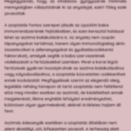
Megjegyzendő, hogy az inhalációs gyógyszerek minimális
mennyiségben választódnak ki az anyatejjel, ezért főleg ezek
javasoltak.
A szoptatás fontos szerepet játszik az újszülött baba
immunrendszerének fejlődésében, és ezen keresztül hatással
lehet az asztma kialakulására is. Az anyatej nem csupán
tápanyagokat tartalmaz, hanem olyan immunológiailag aktív
összetevőket is (ellenanyagokat és gyulladáscsökkentő
faktorokat), amelyek segítik a baba szervezetének
védekezését a fertőzésekkel szemben. Mivel a korai légúti
fertőzések gyakran hozzájárulnak az asztma kialakulásához
vagy súlyosbodásához, a szoptatás közvetetten csökkentheti
ennek kockázatát. Megfigyelések szerint az elegendő ideig,
legalább néhány hónapon át tartó szoptatás nem feltétlenül
előzi meg minden esetben az asztmát, de késleltetheti annak
megjelenését, illetve enyhébb lefolyást eredményezhet,
különösen olyan gyermekeknél, akiknél örökletes hajlam áll
fenn.
Asztmás édesanyák esetében a szoptatás általában nem
jelent akadályt, sőt, kifejezetten javasolt. A terhesség alatt