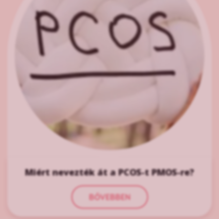
Miért nevezték át a PCOS-t PMOS-re?
BŐVEBBEN