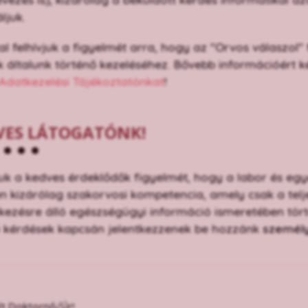
ljuk.
al felhívjuk a figyelmét arra, hogy az "Orvos válaszol
 általunk történő kezeléséhez. Bővebb információért k
Adatkezelési Tájékoztatónkat
!
VES LÁTOGATÓNK!
juk a kedves érdeklődők figyelmét, hogy a labor és eg
n kizárólag szakorvosi kompetencia, amely csak a telje
kezésre álló egészségügyi információ ismeretében tört
ű kérdések kapcsán jelentkezzenek be hozzánk
személy
lt Doktornő/Úr!