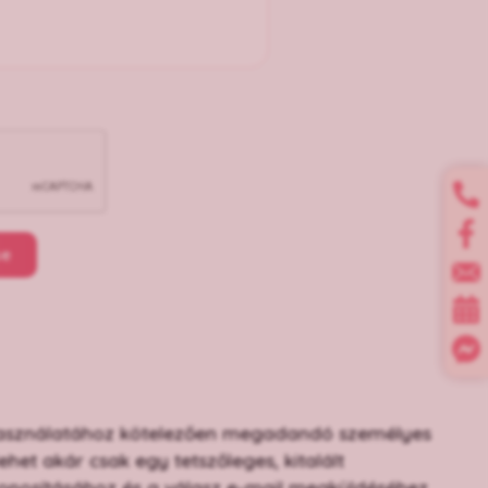
se
ió használatához kötelezően megadandó személyes
het akár csak egy tetszőleges, kitalált
azonosításához és a válasz e-mail megküldéséhez