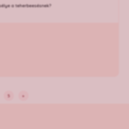
sélye a teherbeesésnek?
5
»