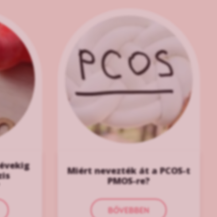
 évekig
Miért nevezték át a PCOS-t
zis
PMOS-re?
BŐVEBBEN