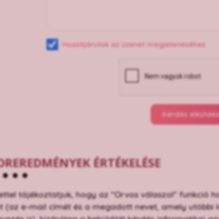
Hozzájárulok az üzenet megjelenéséhez
Kérdés elküldé
OREREDMÉNYEK ÉRTÉKELÉSE
lettel tájékoztatjuk, hogy az "Orvos válaszol" funkc
t (az e-mail címét és a megadott nevet, amely utóbbi le
ezés is), kizárólag a beküldött kérdés informatikai 