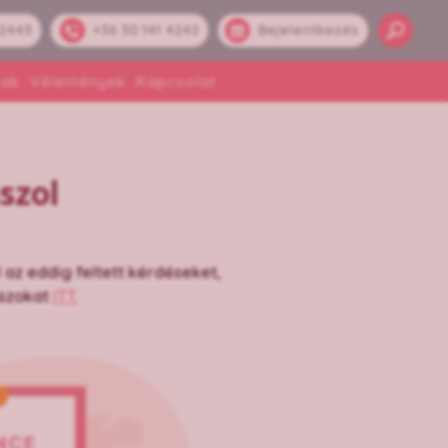
 2443
+36 30 141 4242
Bejelentkezés
rak
Vélemények
Kapcsolat
szol
l az eddig feltett kérdéseket,
aszokat
ITT.