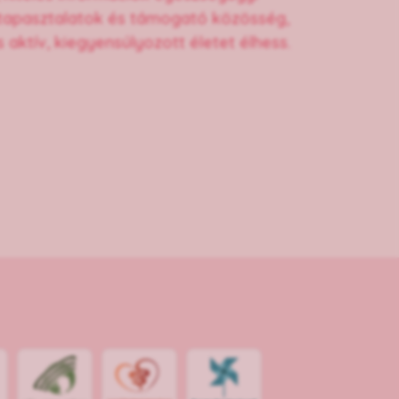
 tapasztalatok és támogató közösség,
aktív, kiegyensúlyozott életet élhess.