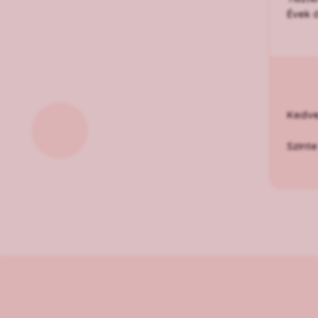
Évek 
Kedve
Szint