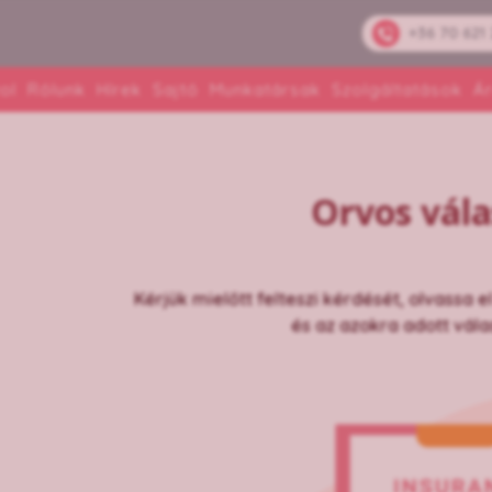
+36 70 621
ol
Rólunk
Hírek
Sajtó
Munkatársak
Szolgáltatások
Á
Orvos vála
Kérjük mielőtt felteszi kérdését, olvassa e
és az azokra adott vál