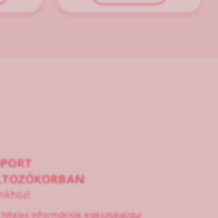
OPORT
VÁLTOZÓKORBAN
nkhöz!
 hiteles információk egészségügyi