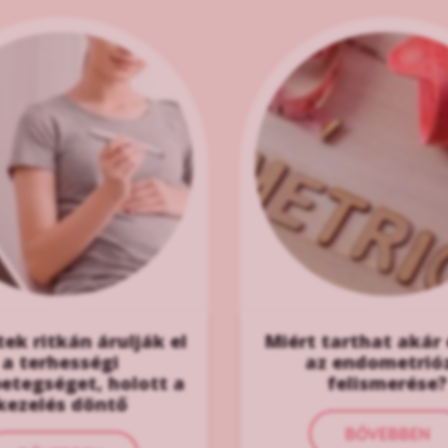
ek ritkán árulják el
Miért tarthat akár
a terhességi
az endometrió
etegséget, holott a
felismerése?
kezelés döntő
BŐVEBBEN