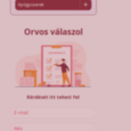
Gyógyszerek
Orvos válaszol
Kérdését itt teheti fel