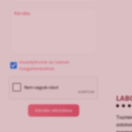
Hozzájárulok az üzenet
megjelenéséhez
LAB
Kérdés elküldése
Tiszte
adatai
megnev