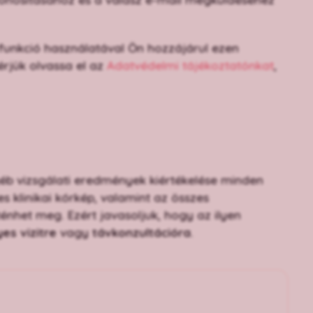
" funkció használatával Ön hozzájárul ezen
érjük olvassa el az
Adatvédelmi tájékoztatónkat
,
yéb vizsgálati eredmények kiértékelése minden
s klinikai kórkép, valamint az összes
énhet meg. Ezért javasoljuk, hogy az ilyen
es vizitre
vagy
távkonzultációra
.