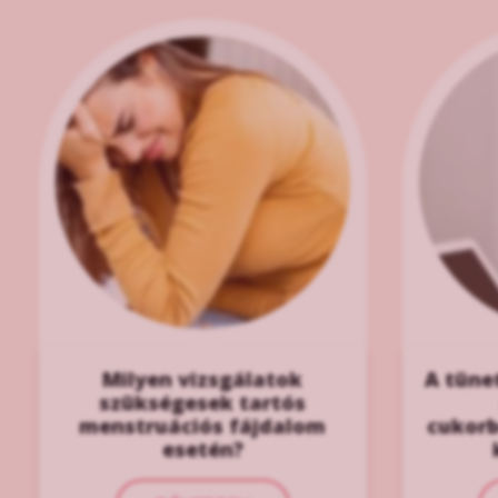
Milyen vizsgálatok
A tünet
szükségesek tartós
menstruációs fájdalom
cukorb
esetén?