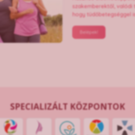
szakemberektől, valódi
hogy tüdőbetegséggel is 
Belépek!
SPECIALIZÁLT KÖZPONTOK