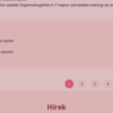
óta szedek fogamzásgátlót.A 7 napos szünetben,mennyi az e
s Kata!
e semmi.
1
2
3
4
Hírek