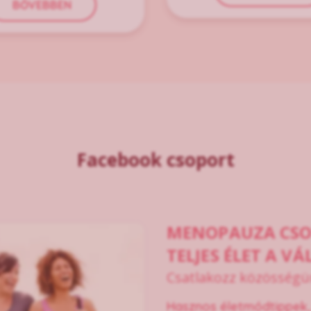
BŐVEBBEN
Facebook csoport
MENOPAUZA CS
TELJES ÉLET A 
Csatlakozz közösségü
Hasznos életmódtippek,