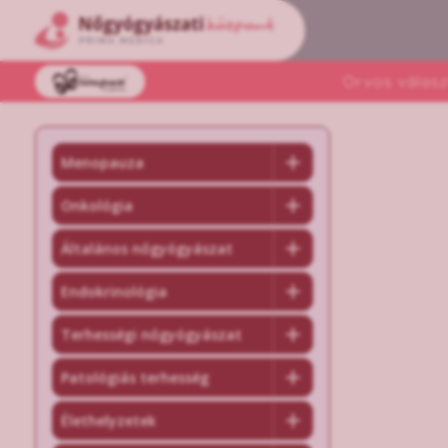
Orvos válasz
Menopauza
Onkológia
Általános nőgyógyászat
Endokrinológia
Terhességi nőgyógyászat
Patológiás terhesség
Élethelyzetek