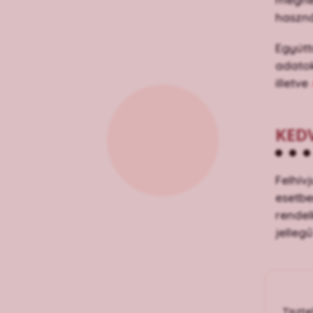
haszná
Egyútt
adatok
illetve
KED
Felhív
esetbe
rendel
jelleg
Tiszte