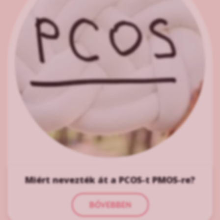
Miért nevezték át a PCOS-t PMOS-re?
BŐVEBBEN