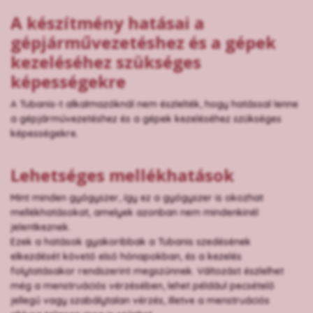
A készítmény hatásai a
gépjárművezetéshez és a gépek
kezeléséhez szükséges
képességekre
A Tubanis-t alkalmazóknál nem észlelték, hogy hatással lenne
a gépjárművezetéshez és a gépek kezeléséhez szükséges
képességekre.
Lehetséges mellékhatások
Mint minden gyógyszer, így ez a gyógyszer is okozhat
mellékhatásokat, amelyek azonban nem mindenkinél
jelentkeznek.
Ezek a hatások gyakoribbak a Tubanis szedésének
elkezdését követő első hónapokban, és a kezelés
folytatásakor rendszerint megszűnnek. Változást észlelhet
még a menstruációs vérzésében, lehet például pecsételő
jellegű vagy szabálytalan vérzés, illetve a menstruációs