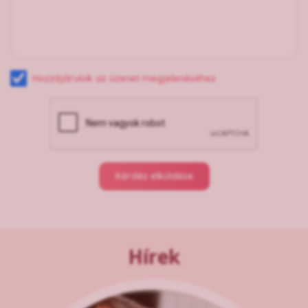
Hozzájárulok az üzenet megjelenéséhez
Kérdés elküldése
Hírek