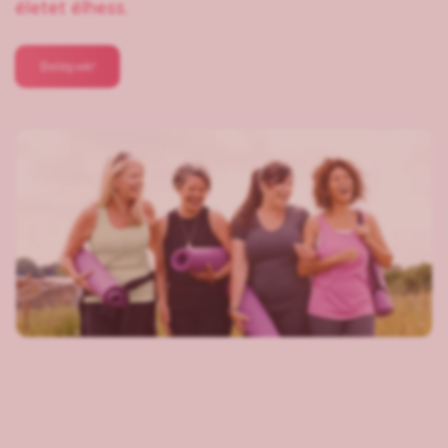
életet élhess.
Belépek!