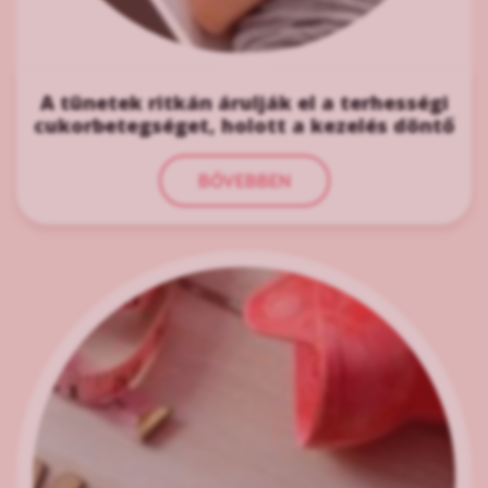
A tünetek ritkán árulják el a terhességi
cukorbetegséget, holott a kezelés döntő
BŐVEBBEN