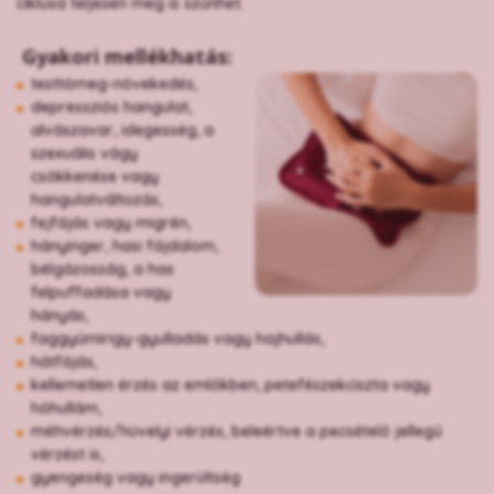
ciklusa teljesen meg is szűnhet.
Gyakori mellékhatás:
testtömeg-növekedés,
depressziós hangulat,
alvászavar, idegesség, a
szexuális vágy
csökkenése vagy
hangulatváltozás,
fejfájás vagy migrén,
hányinger, hasi fájdalom,
bélgázosság, a has
felpuffadása vagy
hányás,
faggyúmirigy-gyulladás vagy hajhullás,
hátfájás,
kellemetlen érzés az emlőkben, petefészekciszta vagy
hőhullám,
méhvérzés/hüvelyi vérzés, beleértve a pecsételő jellegű
vérzést is,
gyengeség vagy ingerültség