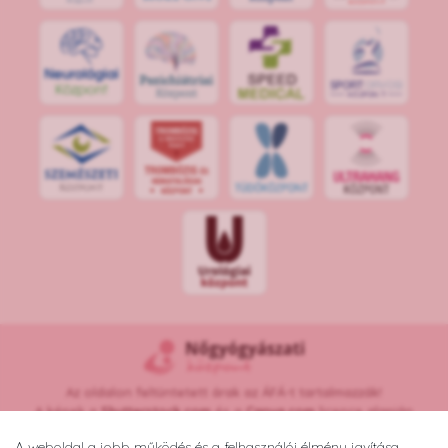
S
POR
T
O
R
V
OS
I
KÖ
ZPON
T
Az oldalon feltüntetett árak az ÁFÁ-t tartalmazzák!
A képek a
Shutterstock.com
és a
Canva.com
licence alapján
kerültek felhasználásra.
A weboldal a jobb működés és a felhasználói élmény javítása