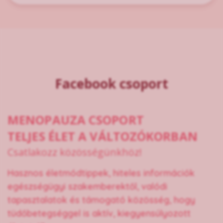
Facebook csoport
MENOPAUZA CSOPORT
TELJES ÉLET A VÁLTOZÓKORBAN
Csatlakozz közösségünkhöz!
Hasznos életmódtippek, hiteles információk
egészségügyi szakemberektől, valódi
tapasztalatok és támogató közösség, hogy
tüdőbetegséggel is aktív, kiegyensúlyozott