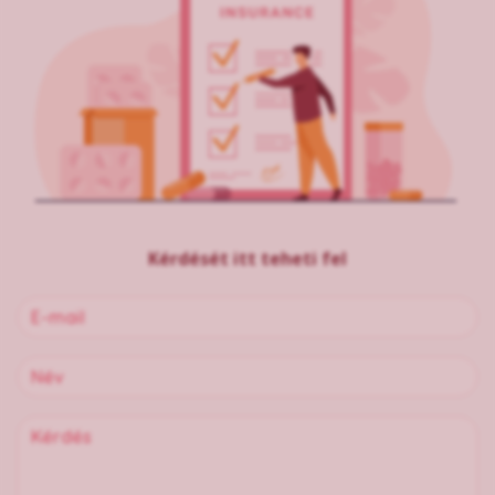
Kérdését itt teheti fel