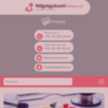
Mammut 2
+36 70 621 2443
Széll Kálmán tér
+36 30 141 4242
Bejelentkezés
Mobilapplikáció