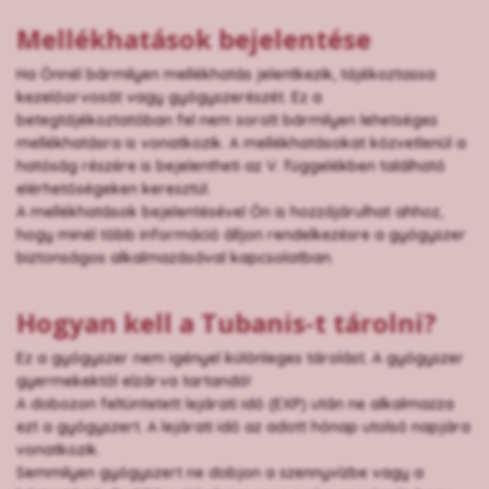
Mellékhatások bejelentése
Ha Önnél bármilyen mellékhatás jelentkezik, tájékoztassa
kezelőorvosát vagy gyógyszerészét. Ez a
betegtájékoztatóban fel nem sorolt bármilyen lehetséges
mellékhatásra is vonatkozik. A mellékhatásokat közvetlenül a
hatóság részére is bejelentheti az V. függelékben található
elérhetőségeken keresztül.
A mellékhatások bejelentésével Ön is hozzájárulhat ahhoz,
hogy minél több információ álljon rendelkezésre a gyógyszer
biztonságos alkalmazásával kapcsolatban.
Hogyan kell a Tubanis-t tárolni?
Ez a gyógyszer nem igényel különleges tárolást. A gyógyszer
gyermekektől elzárva tartandó!
A dobozon feltüntetett lejárati idő (EXP) után ne alkalmazza
ezt a gyógyszert. A lejárati idő az adott hónap utolsó napjára
vonatkozik.
Semmilyen gyógyszert ne dobjon a szennyvízbe vagy a