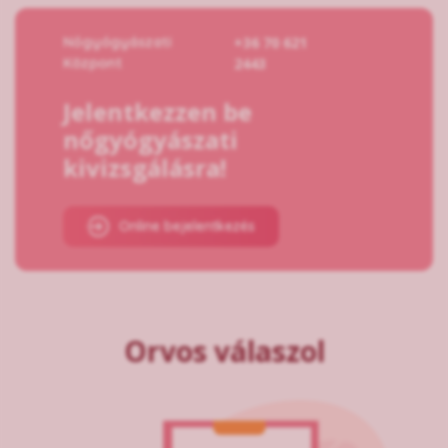
Nőgyógyászati
+36 70 621
Központ
2443
Jelentkezzen be
nőgyógyászati
kivizsgálásra!
Online bejelentkezés
Orvos válaszol