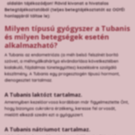
oldalán tájékozódjon! Rövid kivonat a hivatalos
Betegtájékoztatóból (teljes betegtájékoztatót az OGYÉI
honlapjáról töltse le):
Milyen típusú gyógyszer a Tubanis
és milyen betegségek esetén
alkalmazható?
A Tubanis az endometriózis (a méh belső felszínét borító
szövet, a méhnyálkahártya elvándorlása következtében
kialakuló, fájdalmas tünetegyüttes) kezelésére szolgáló
készítmény. A Tubanis egy progesztogén típusú hormont,
dienogesztet tartalmaz.
A Tubanis laktózt tartalmaz.
Amennyiben kezelőorvosa korábban már figyelmeztette Önt,
hogy bizonyos cukrokra érzékeny, keresse fel orvosát,
mielőtt elkezdi szedni ezt a gyógyszert.
A Tubanis nátriumot tartalmaz.