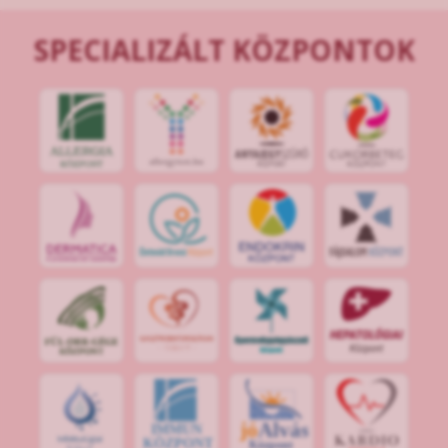
SPECIALIZÁLT KÖZPONTOK
jó
Alvás
IMMUN
KÖZPONT
Központ