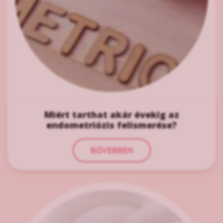
Miért tarthat akár évekig az
endometriózis felismerése?
BŐVEBBEN