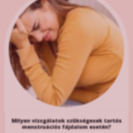
Milyen vizsgálatok szükségesek tartós
menstruációs fájdalom esetén?