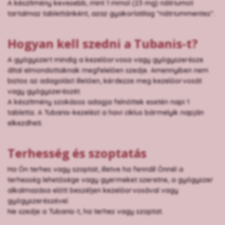
A készítmény kevesebb, mint 1 mmol (23 mg) nátriumot
tartalmaz tablettánként, azaz gyakorlatilag "nátriummentes".
Hogyan kell szedni a Tubanis-t?
A gyógyszert mindig a kezelőorvosa vagy gyógyszerésze
által elmondottaknak megfelelően szedje. Amennyiben nem
biztos az adagolást illetően, kérdezze meg kezelőorvosát
vagy gyógyszerészét.
A készítmény szokásos adagja felnőttek esetén napi 1
tabletta. A Tubanis-kezelést a havi ciklus bármelyik napján
elkezdheti.
Terhesség és szoptatás
Ha Ön terhes vagy szoptat, illetve ha fennáll Önnél a
terhesség lehetősége vagy gyermeket szeretne, a gyógyszer
alkalmazása előtt beszéljen kezelőorvosával vagy
gyógyszerészével.
Ne szedje a Tubanis-t, ha terhes vagy szoptat.