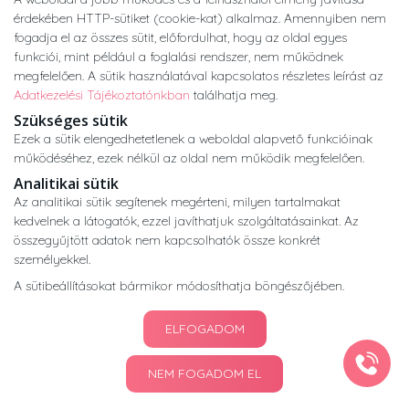
Copyright © 2026 •
nogyogyaszatikozpont.hu
érdekében HTTP-sütiket (cookie-kat) alkalmaz. Amennyiben nem
Minden jog fenntartva.
fogadja el az összes sütit, előfordulhat, hogy az oldal egyes
Developed by
Appon
&
György Nándor
funkciói, mint például a foglalási rendszer, nem működnek
megfelelően. A sütik használatával kapcsolatos részletes leírást az
Adatkezelési Tájékoztatónkban
találhatja meg.
Adatkezelési tájékoztató
ÁSZF
Impresszum
Szükséges sütik
Ezek a sütik elengedhetetlenek a weboldal alapvető funkcióinak
működéséhez, ezek nélkül az oldal nem működik megfelelően.
Analitikai sütik
Az analitikai sütik segítenek megérteni, milyen tartalmakat
kedvelnek a látogatók, ezzel javíthatjuk szolgáltatásainkat. Az
összegyűjtött adatok nem kapcsolhatók össze konkrét
személyekkel.
A sütibeállításokat bármikor módosíthatja böngészőjében.
ELFOGADOM
NEM FOGADOM EL