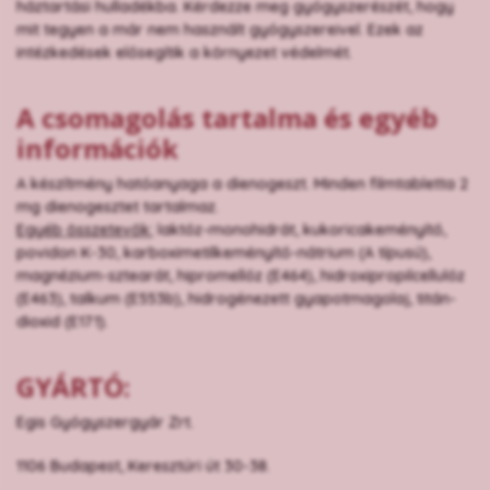
háztartási hulladékba. Kérdezze meg gyógyszerészét, hogy
mit tegyen a már nem használt gyógyszereivel. Ezek az
intézkedések elősegítik a környezet védelmét.
A csomagolás tartalma és egyéb
információk
A készítmény hatóanyaga a dienogeszt. Minden filmtabletta 2
mg dienogesztet tartalmaz.
Egyéb összetevők:
laktóz-monohidrát, kukoricakeményítő,
povidon K-30, karboximetilkeményítő-nátrium (A típusú),
magnézium-sztearát, hipromellóz (E464), hidroxipropilcellulóz
(E463), talkum (E553b), hidrogénezett gyapotmagolaj, titán-
dioxid (E171).
GYÁRTÓ:
Egis Gyógyszergyár Zrt.
1106 Budapest, Keresztúri út 30-38.