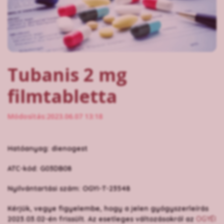
Tubanis 2 mg
filmtabletta
Módosítás:2023.06.07 13:18
Hatóanyag: dienogest
ATC-kód: G03DB08
Nyilvántartási szám: OGYI-T-23548
Kérjük, vegye figyelembe, hogy a jelen gyógyszerleírás
2023.03.02-én frissült. Az esetleges változásokról az
OGYÉI