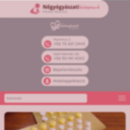
Mammut 2
+36 70 621 2443
Széll Kálmán tér
+36 30 141 4242
Bejelentkezés
Mobilapplikáció