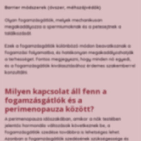
Barrier módszerek (óvszer, méhszájvédők)
Olyan fogamzásgátlók, melyek mechanikusan
megakadályozza a spermiumoknak és a petesejtnek a
találkozását.
Ezek a fogamzásgátlók különböző módon beavatkoznak a
fogamzási folyamatba, és hatékonyan megakadályozhatják
a terhességet. Fontos megjegyezni, hogy minden nő egyedi,
és a fogamzásgátlók kiválasztásához érdemes szakemberrel
konzultálni.
Milyen kapcsolat áll fenn a
fogamzásgátlók és a
perimenopauza között?
A perimenopauza időszakában, amikor a nők testében
jelentős hormonális változások következnek be, a
fogamzásgátlók szedése továbbra is lehetséges lehet.
Azonban a fogamzásgátlók szedésének szükségessége és