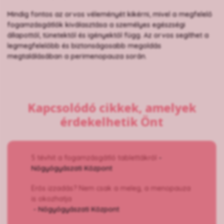
Mindig fontos az orvos véleményét kikérni, mivel a megfelelő
fogamzásgátlók kiválasztása a személyes egészségi
állapottól, tünetektől és igényektől függ. Az orvos segíthet a
legmegfelelőbb és biztonságosabb megoldás
megtalálásában a perimenopauza során.
Kapcsolódó cikkek, amelyek
érdekelhetik Önt
5 tévhit a fogamzásgátló tablettákról
-
Nőgyógyászati Központ
Erős izzadás? Nem csak a meleg, a menopauza
is okozhatja
- Nőgyógyászati Központ