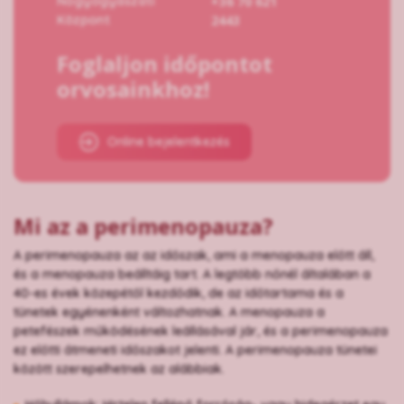
Nőgyógyászati
+36 70 621
Központ
2443
Foglaljon időpontot
orvosainkhoz!
Online bejelentkezés
Mi az a perimenopauza?
A perimenopauza az az időszak, ami a menopauza előtt áll,
és a menopauza beálltáig tart. A legtöbb nőnél általában a
40-es évek közepétől kezdődik, de az időtartama és a
tünetek egyénenként változhatnak. A menopauza a
petefészek működésének leállásával jár, és a perimenopauza
ez előtti átmeneti időszakot jelenti. A perimenopauza tünetei
között szerepelhetnek az alábbiak.