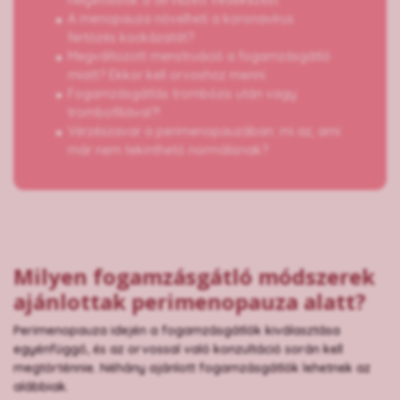
helyettesítik a tervezett védekezést
A menopauza növelheti a koronavírus
fertőzés kockázatát?
Megváltozott menstruáció a fogamzásgátló
miatt? Ekkor kell orvoshoz menni
Fogamzásgátlás trombózis után vagy
trombofíliával?!
Vérzészavar a perimenopauzában: mi az, ami
már nem tekinthető normálisnak?
Milyen fogamzásgátló módszerek
ajánlottak perimenopauza alatt?
Perimenopauza idején a fogamzásgátlók kiválasztása
egyénfüggő, és az orvossal való konzultáció során kell
megtörténnie. Néhány ajánlott fogamzásgátlók lehetnek az
alábbiak.