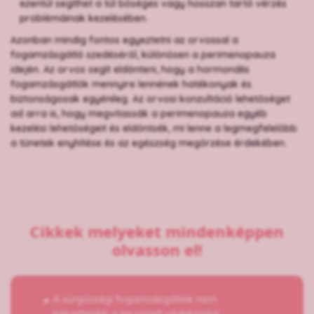
ezentúl segíthet a túl bőséges vagy hosszan tartó vérzés
problémáinak kezelésében.
Azonban mindig fontos egyeztetni az orvossal a
fogamzásgátló szedéséről, különösen a perimenopauza
idején. Az orvos segít eldönteni, hogy a hormonális
fogamzásgátlók mennyire lennének hatékonyak és
biztonságosak egyénileg. Az orvosi konzultáció lehetőséget
ad arra is, hogy megvitassák a perimenopauza egyéb
kezelési lehetőségeit és eldöntsék, mi lenne a legmegfelelőbb
a tünetek enyhítése és az egészség megőrzése érdekében.
Cikkek melyeket mindenképpen
olvasson el!
A sürgősségi fogamzásgátlók nem