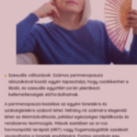
Szexuális változások: Számos perimenopauza
időszakával küzdő egyén tapasztalja, hogy cssökkenhet a
libidó, és szexuális együttlét során jelentkező
kellemetlenségek előfordulhatnak.
A perimenopauza kezelése az egyéni tünetekre és
szükségletekre szabott lehet. Néhány nő számára elegendő
lehet az életmódváltozás, például egészséges táplálkozás és
rendszeres testmozgás. Mások esetében az orvos
hormonpótló terápiát (HRT) vagy fogamzásgátlók szedését
javasolhatja a tünetek enyhítésére. Fontos azonban egy