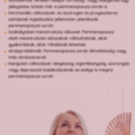
Hőhullámok: Hirtelen fellépő forróság- vagy hidegérzet egy
jellegzetes tünete már a perimenopauza során is.
Hormonális változások: Az ösztrogén és progeszteron
szintjének ingadozása jellemzően jelentkezik
perimenopauza során.
Szabálytalan menstruációs ciklusok: Perimenopauza
alatt menstruációs időszakok változhatnak, akár
gyakoribbak, akár ritkábbak lehetnek.
Alvásproblémák: Perimenopauza során álmatlanság vagy
más alvászavarok.
Hangulati változások: Idegesség, ingerlékenység, szorongás
vagy depresszió kialakulásának az esélye is megnő
perimenopauza során