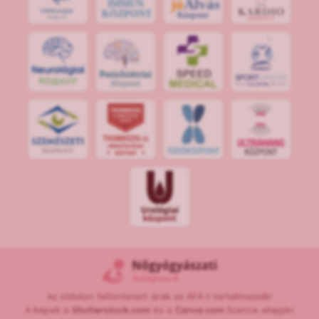
jó
Alvás
IMMUN
KÖZPONT
Központ
S
POR
T
O
R
V
OS
I
KÖ
ZPON
T
Az oldalon feltüntetett árak az ÁFÁ-t tartalmazzák!
A képek a
Shutterstock.com
és a
Canva.com
licence alapján