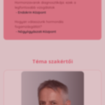
Hormonzavarok diagnosztikája: ezek a
legfontosabb vizsgálatok
- Endokrin Központ
Hogyan válasszunk hormonális
fogamzásgátlót?
- Nőgyógyászati Központ
Téma szakértői