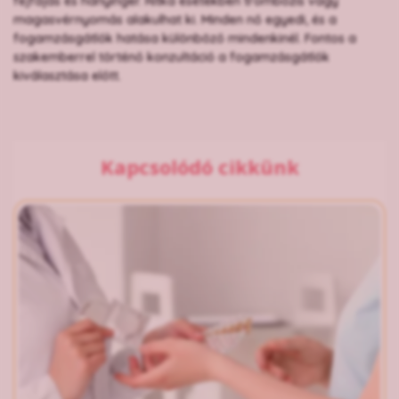
fejfájás és hányinger. Ritka esetekben trombózis vagy
magasvérnyomás alakulhat ki. Minden nő egyedi, és a
fogamzásgátlók hatása különböző mindenkinél. Fontos a
szakemberrel történő konzultáció a fogamzásgátlók
kiválasztása előtt.
Kapcsolódó cikkünk