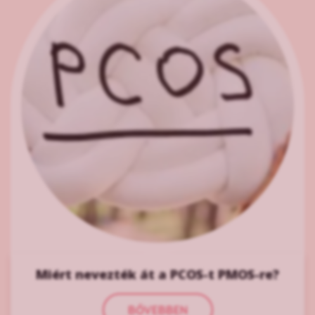
Miért nevezték át a PCOS-t PMOS-re?
BŐVEBBEN