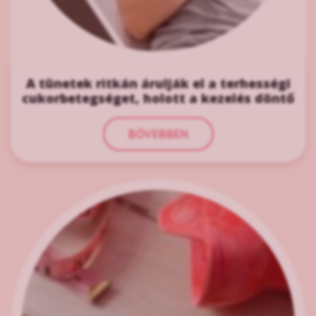
A tünetek ritkán árulják el a terhességi
cukorbetegséget, holott a kezelés döntő
BŐVEBBEN