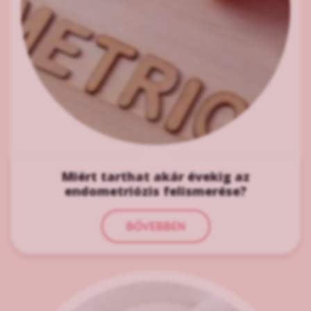
Miért tarthat akár évekig az
endometriózis felismerése?
BŐVEBBEN