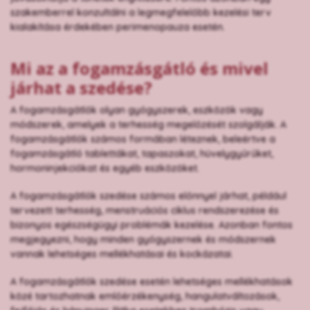
szakemberrel konzultálni a legmegfelelőbb kezelési terv
kialakítása érdekében perimenopauza esetén.
Mi az a fogamzásgátló és mivel
járhat a szedése?
A fogamzásgátlók olyan gyógyszerek, eszközök vagy
módszerek, amelyek a terhesség megelőzését szolgálják. A
fogamzásgátlók számos formában léteznek, beleértve a
fogamzásgátló tablettákat, tapaszokat, hüvelygyűrűket,
hormoninjekciókat és egyéb eszközöket.
A fogamzásgátlók szedése számos előnnyel járhat, például
tervezett terhesség, menstruációs ciklus rendszerezése és
bizonyos egészségügyi problémák kezelése. Azonban fontos
megjegyezni, hogy minden gyógyszernek és módszernek
vannak lehetséges mellékhatásai és kockázatai.
A fogamzásgátlók szedése esetén lehetséges mellékhatások
közé tartozhatnak emlőérzékenység, hangulatváltozások,