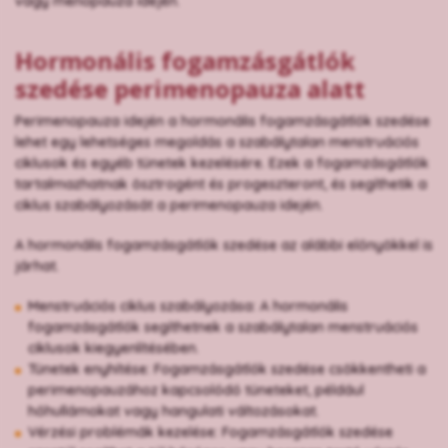
vagy menopauza idején.
Hormonális fogamzásgátlók
szedése perimenopauza alatt
Perimenopauza idején a hormonális fogamzásgátlók szedése
lehet egy lehetséges megoldás a szabálytalan menstruációs
ciklusok és egyéb tünetek kezelésére. Ezek a fogamzásgátlók
tartalmazhatnak ösztrogént és progeszteront, és segíthetik a
ciklus szabályozását a perimenopauza idején.
A hormonális fogamzásgátlók szedése az alábbi előnyökkel is
járhat.
Menstruációs ciklus szabályozása: A hormonális
fogamzásgátlók segíthetnek a szabálytalan menstruációs
ciklusok kiegyenlítésében.
Tünetek enyhítése: Fogamzásgátlók szedése csökkentheti a
perimenopauzához kapcsolódó tüneteket, például
hőhullámokat vagy hangulati változásokat.
Vérzési problémák kezelése: Fogamzásgátlók szedése