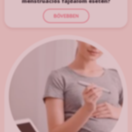
menstruációs fájdalom esetén?
BŐVEBBEN