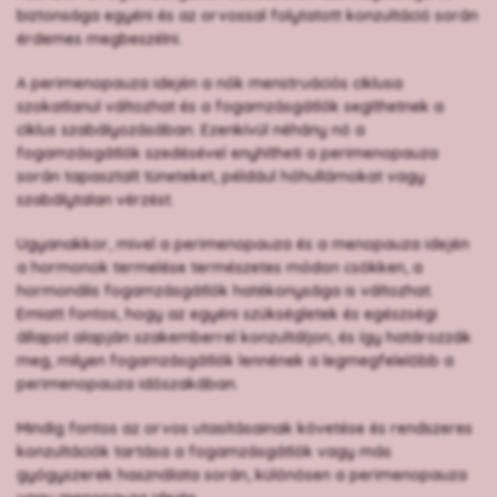
biztonsága egyéni és az orvossal folytatott konzultáció során
érdemes megbeszélni.
A perimenopauza idején a nők menstruációs ciklusa
szokatlanul változhat és a fogamzásgátlók segíthetnek a
ciklus szabályozásában. Ezenkívül néhány nő a
fogamzásgátlók szedésével enyhítheti a perimenopauza
során tapasztalt tüneteket, például hőhullámokat vagy
szabálytalan vérzést.
Ugyanakkor, mivel a perimenopauza és a menopauza idején
a hormonok termelése természetes módon csökken, a
hormonális fogamzásgátlók hatékonysága is változhat.
Emiatt fontos, hogy az egyéni szükségletek és egészségi
állapot alapján szakemberrel konzultáljon, és így határozzák
meg, milyen fogamzásgátlók lennének a legmegfelelőbb a
perimenopauza időszakában.
Mindig fontos az orvos utasításainak követése és rendszeres
konzultációk tartása a fogamzásgátlók vagy más
gyógyszerek használata során, különösen a perimenopauza