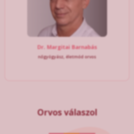
Dr. Margitai Barnabás
nőgyógyász, életmód orvos
Orvos válaszol