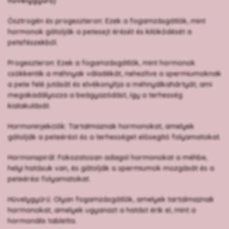
hüvelygyűrű)
Ösztrogén és progeszteron: Ezek a fogamzásgátlók, mint
hormonok gátolják a petesejt érését és kilökődését a
petefészekből.
Progeszteron: Ezek a fogamzásgátlók, mint hormonok
csökkentik a méhnyak váladékát, nehezítve a spermiumoknak
a pete felé jutását és elvékonyítja a méhnyálkahártyát, ami
megakadályozza a beágyazódást, így a terhesség
kialakulását.
Hormoninjekciók: Tartalmaznak hormonokat, amelyek
gátolják a peteérést és a terhességet elősegítő folyamatokat.
Hormonspirál: Fokozatosan adagol hormonokat a méhbe,
helyi hatásuk van, és gátolják a spermiumok mozgását és a
peteérési folyamatokat.
Hüvelygyűrű: Olyan fogamzásgátlók, amelyek tartalmaznak
hormonokat, amelyek ugyanazt a hatást érik el, mint a
hormonális tabletta.