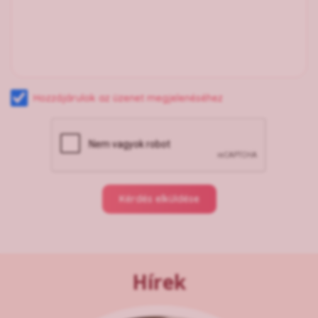
Hozzájárulok az üzenet megjelenéséhez
Kérdés elküldése
Hírek