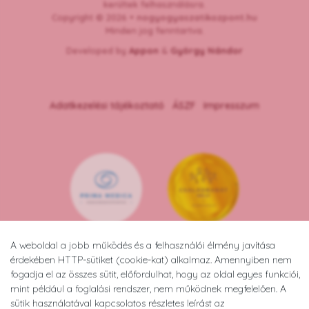
kerültek felhasználásra.
Copyright © 2026 •
nogyogyaszatikozpont.hu
Minden jog fenntartva.
Developed by
Appon
&
György Nándor
Adatkezelési tájékoztató
ÁSZF
Impresszum
A weboldal a jobb működés és a felhasználói élmény javítása
érdekében HTTP-sütiket (cookie-kat) alkalmaz. Amennyiben nem
fogadja el az összes sütit, előfordulhat, hogy az oldal egyes funkciói,
mint például a foglalási rendszer, nem működnek megfelelően. A
sütik használatával kapcsolatos részletes leírást az