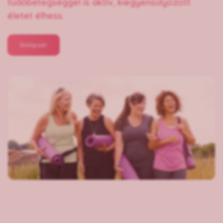
tüdőbetegséggel is aktív, kiegyensúlyozott
életet élhess.
Belépek!