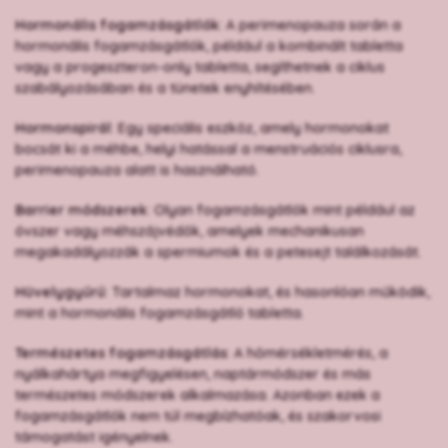
Hormonális fogamzásgátlók
: A perimenopauza során a
hormonális fogamzásgátlók, például a kombinált tabletta
vagy a progeszteron-only tabletta, segíthetnek a ciklus
szabályozásában és a tünetek enyhítésében.
Hormonspirál
: Egy speciális eszköz, amely hormonokat
bocsát ki a méhbe, helyi hatással a menstruációs ciklusra,
perimenopauza alatt is használható.
Barrier módszerek
: Olyan fogamzásgátlók mint például az
óvszer vagy méhszájvédők, amelyek mechanikusan
megakadályozzák a spermiumok és a petesejt találkozását.
Hüvelygyűrű
: Tartalmaz hormonokat, és hasonlóan működik,
mint a hormonális fogamzásgátló tabletta.
Természetes fogamzásgátlás
: A hőmérsékletmérés, a
nyálkahártya megfigyelésen, naptármódszer és más
természetes módszerek alkalmazása. Azonban ezek a
fogamzásgátlók nem túl megbízhatóak, és szakorvosi
támogatást igényelnek.