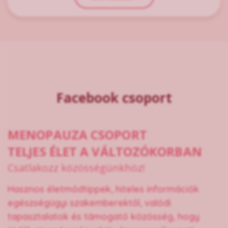
Facebook csoport
MENOPAUZA CSOPORT
TELJES ÉLET A VÁLTOZÓKORBAN
Csatlakozz közösségünkhöz!
Hasznos életmódtippek, hiteles információk
egészségügyi szakemberektől, valódi
tapasztalatok és támogató közösség, hogy