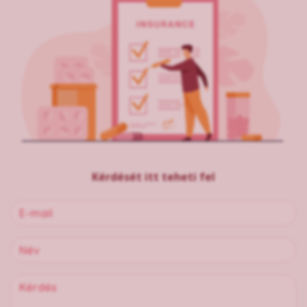
Kérdését itt teheti fel