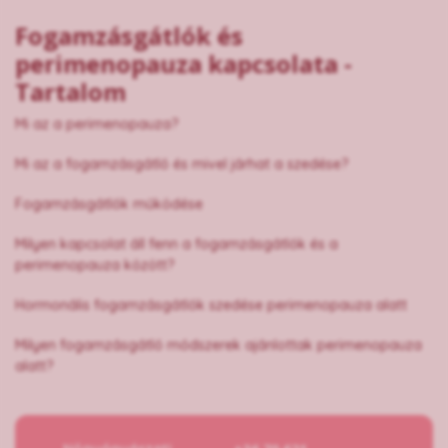
Fogamzásgátlók és
perimenopauza kapcsolata -
Tartalom
Mi az a perimenopauza?
Mi az a fogamzásgátló és mivel járhat a szedése?
Fogamzásgátlók működése
Milyen kapcsolat áll fenn a fogamzásgátlók és a
perimenopauza között?
Hormonális fogamzásgátlók szedése perimenopauza alatt
Milyen fogamzásgátló módszerek ajánlottak perimenopauza
alatt?