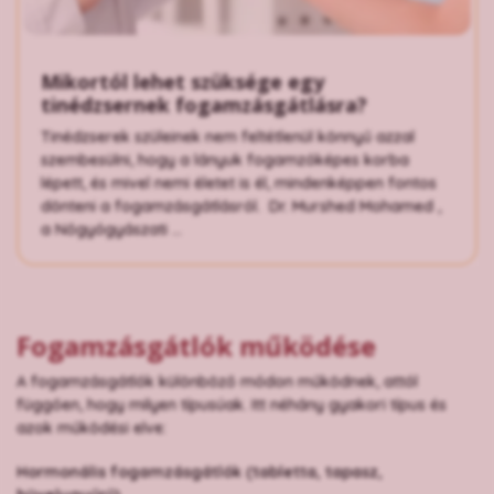
Mikortól lehet szüksége egy
tinédzsernek fogamzásgátlásra?
Tinédzserek szüleinek nem feltétlenül könnyű azzal
szembesülni, hogy a lányuk fogamzóképes korba
lépett, és mivel nemi életet is él, mindenképpen fontos
dönteni a fogamzásgátlásról. Dr. Murshed Mohamed ,
a Nőgyógyászati ...
Fogamzásgátlók működése
A fogamzásgátlók különböző módon működnek, attól
függően, hogy milyen típusúak. Itt néhány gyakori típus és
azok működési elve:
Hormonális fogamzásgátlók (tabletta, tapasz,