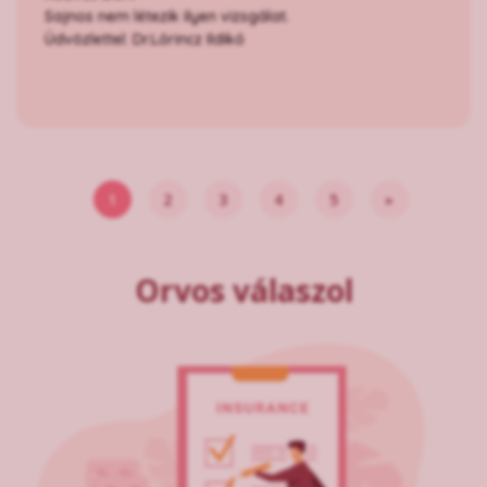
Sajnos nem létezik ilyen vizsgálat.
Üdvözlettel: Dr.Lőrincz Ildikó
1
2
3
4
5
»
Orvos válaszol