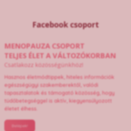
Facebook csoport
MENOPAUZA CSOPORT
TELJES ÉLET A VÁLTOZÓKORBAN
Csatlakozz közösségünkhöz!
Hasznos életmódtippek, hiteles információk
egészségügyi szakemberektől, valódi
tapasztalatok és támogató közösség, hogy
tüdőbetegséggel is aktív, kiegyensúlyozott
életet élhess.
Belépek!