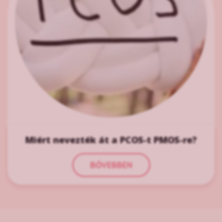
Miért nevezték át a PCOS-t PMOS-re?
BŐVEBBEN