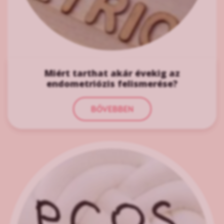
Miért tarthat akár évekig az
endometriózis felismerése?
BŐVEBBEN