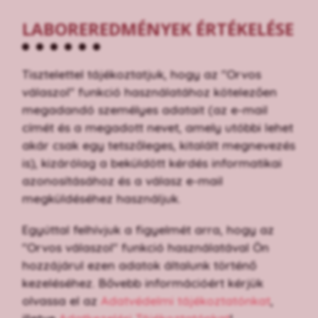
LABOREREDMÉNYEK ÉRTÉKELÉSE
Tisztelettel tájékoztatjuk, hogy az "Orvos
válaszol" funkció használatához kötelezően
megadandó személyes adatait (az e-mail
címét és a megadott nevet, amely utóbbi lehet
akár csak egy tetszőleges, kitalált megnevezés
is), kizárólag a beküldött kérdés informatikai
azonosításához és a válasz e-mail
megküldéséhez használjuk.
Egyúttal felhívjuk a figyelmét arra, hogy az
"Orvos válaszol" funkció használatával Ön
hozzájárul ezen adatok általunk történő
kezeléséhez. Bővebb információért kérjük
olvassa el az
Adatvédelmi tájékoztatónkat
,