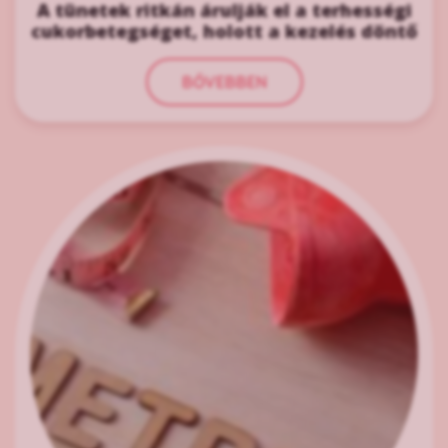
A tünetek ritkán árulják el a terhességi
cukorbetegséget, holott a kezelés döntő
BŐVEBBEN