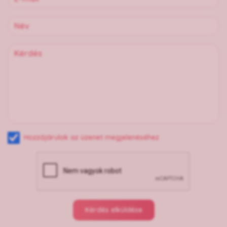
Hozzájárulok az üzenet megjelenéséhez
Kérdés elküldése