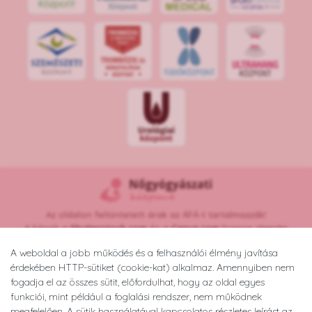
S
POR
T
O
R
V
OS
I
KÖ
ZPON
T
Az oldalon feltüntetett árak az ÁFÁ-t tartalmazzák!
A képek a
Shutterstock.com
és a
Canva.com
licence alapján
kerültek felhasználásra.
A weboldal a jobb működés és a felhasználói élmény javítása
Copyright © 2026 •
nogyogyaszatikozpont.hu
érdekében HTTP-sütiket (cookie-kat) alkalmaz. Amennyiben nem
Minden jog fenntartva.
fogadja el az összes sütit, előfordulhat, hogy az oldal egyes
Developed by
Appon
&
György Nándor
funkciói, mint például a foglalási rendszer, nem működnek
megfelelően. A sütik használatával kapcsolatos részletes leírást az