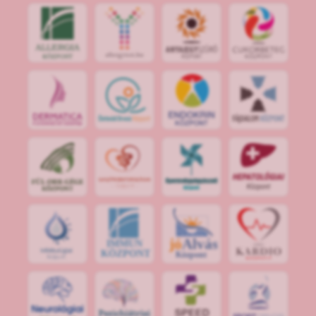
jó
Alvás
IMMUN
KÖZPONT
Központ