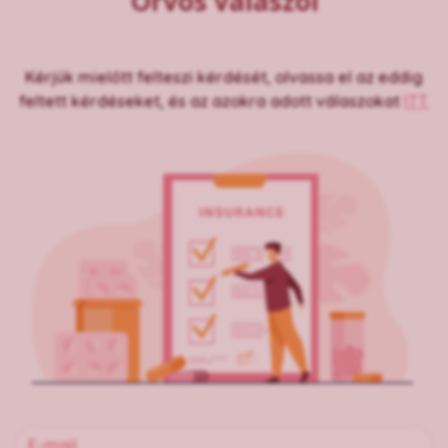
Orvos válaszol
Kérjük mielőtt felteszi kérdését, olvassa el az eddig
feltett kérdéseket, és az azokra adott válaszokat
ITT.