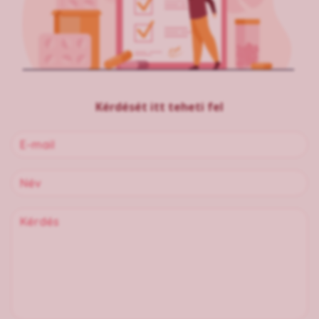
Kérdését itt teheti fel