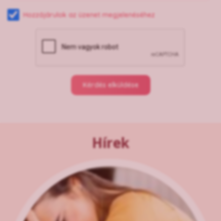
Hozzájárulok az üzenet megjelenéséhez
Kérdés elküldése
Hírek