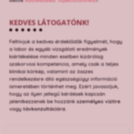
illetve
Adatkezelési Tájékoztatónkat
!
KEDVES LÁTOGATÓNK!
Felhívjuk a kedves érdeklődők figyelmét, hogy
a labor és egyéb vizsgálati eredmények
kiértékelése minden esetben kizárólag
szakorvosi kompetencia, amely csak a teljes
klinikai kórkép, valamint az összes
rendelkezésre álló egészségügyi információ
ismeretében történhet meg. Ezért javasoljuk,
hogy az ilyen jellegű kérdések kapcsán
jelentkezzenek be hozzánk
személyes vizitre
vagy
távkonzultációra
.