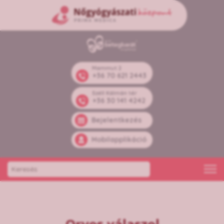
Mammut 2
+36 70 621 2443
Széll Kálmán tér
+36 30 141 4242
Bejelentkezés
Mobilapplikáció