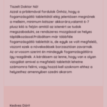
Tiszelt Doktor Nő!
Azzal a prblémával fordulok Önhöz, hogy a
fogamzásgátló tablettától elég jelentősen megnőnek
a melleim, minimum kétszer akkorára,valamit 6-7
plusz kiló is feljön amitől az istenért se tudok
megszabadulni, se rendszeres mozgással se helyes
táplálkozással.Próbáltam már többféle
fogamzásgátló tablettát is, de egyik se volt megfelelő,
viszont ezek a növekedések borzasztóan zavarnak.
Az orvosom szerint én mindegyik fogamzásgátlóra
így reagálnék. A kérdésem az lenne, hogy van e olyan
vizsgálat amivel a megfelelő tablettát lehetne
számomra felírni, vagy hozzá kell szoknom ehhez a
helyzethez amennyiben szedni akarom
Kedves Dóri!