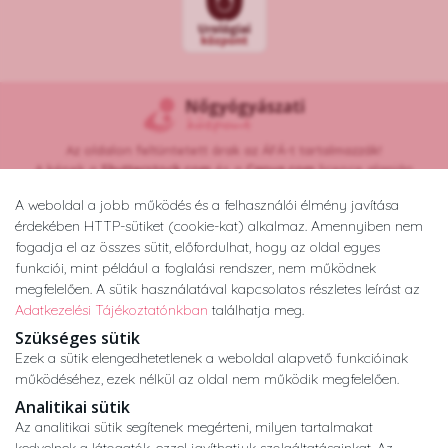
Az oldalon feltüntetett árak az ÁFÁ-t tartalmazzák!
A képek a
Shutterstock.com
és a
Canva.com
licence alapján
kerültek felhasználásra.
A weboldal a jobb működés és a felhasználói élmény javítása
Copyright © 2026 •
nogyogyaszatikozpont.hu
érdekében HTTP-sütiket (cookie-kat) alkalmaz. Amennyiben nem
Minden jog fenntartva.
fogadja el az összes sütit, előfordulhat, hogy az oldal egyes
Developed by
Appon
&
György Nándor
funkciói, mint például a foglalási rendszer, nem működnek
megfelelően. A sütik használatával kapcsolatos részletes leírást az
Adatkezelési Tájékoztatónkban
találhatja meg.
Adatkezelési tájékoztató
ÁSZF
Impresszum
Szükséges sütik
Ezek a sütik elengedhetetlenek a weboldal alapvető funkcióinak
működéséhez, ezek nélkül az oldal nem működik megfelelően.
Analitikai sütik
Az analitikai sütik segítenek megérteni, milyen tartalmakat