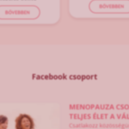
BŐVEBBEN
BŐVEBBEN
Facebook csoport
MENOPAUZA CS
TELJES ÉLET A 
Csatlakozz közösségü