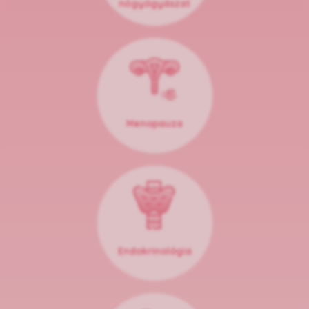
nőgyógyászat
Menopauza
Endokrinológia