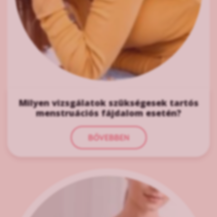
Milyen vizsgálatok szükségesek tartós
menstruációs fájdalom esetén?
BŐVEBBEN