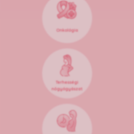
Onkológia
Terhességi
nőgyógyászat