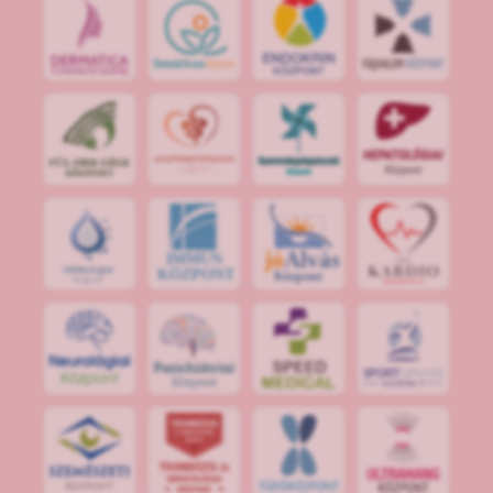
jó
Alvás
IMMUN
KÖZPONT
Központ
S
POR
T
O
R
V
OS
I
KÖ
ZPON
T