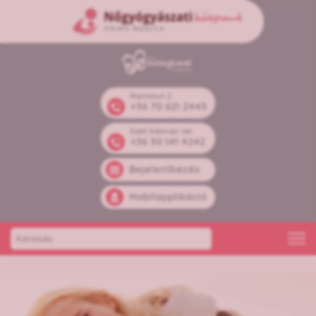
Mammut 2
+36 70 621 2443
Széll Kálmán tér
+36 30 141 4242
Bejelentkezés
Mobilapplikáció