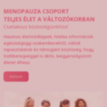
MENOPAUZA CSOPORT
TELJES ÉLET A VÁLTOZÓKORBAN
Csatlakozz közösségünkhöz!
Hasznos életmódtippek, hiteles információk
egészségügyi szakemberektől, valódi
tapasztalatok és támogató közösség, hogy
tüdőbetegséggel is aktív, kiegyensúlyozott
életet élhess.
Belépek!