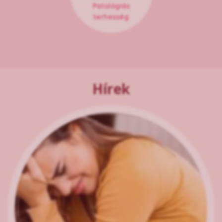
Patológiás
terhesség
Hírek