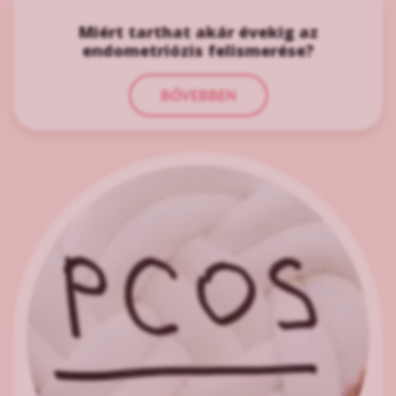
Miért tarthat akár évekig az
endometriózis felismerése?
BŐVEBBEN