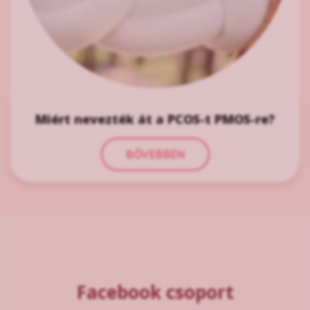
Miért nevezték át a PCOS-t PMOS-re?
BŐVEBBEN
Facebook csoport