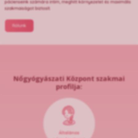
pácienseink számára intim, meghitt környezetet és maximális
szakmaiságot biztosít.
Rólunk
Nőgyógyászati Központ szakmai
profilja:
Általános