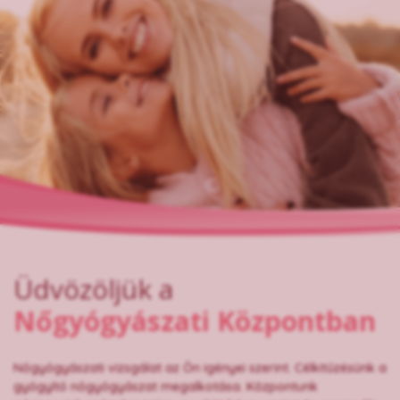
Üdvözöljük a
Nőgyógyászati Központban
Nőgyógyászati vizsgálat az Ön igényei szerint. Célkitűzésünk a
gyógyító nőgyógyászat megalkotása. Központunk