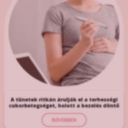
A tünetek ritkán árulják el a terhességi
cukorbetegséget, holott a kezelés döntő
BŐVEBBEN