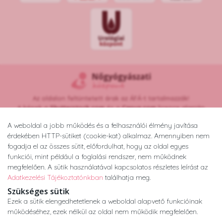
Az oldalon feltüntetett árak az ÁFÁ-t tartalmazzák!
A képek a
Shutterstock.com
és a
Canva.com
licence alapján
kerültek felhasználásra.
A weboldal a jobb működés és a felhasználói élmény javítása
Copyright © 2026 •
nogyogyaszatikozpont.hu
érdekében HTTP-sütiket (cookie-kat) alkalmaz. Amennyiben nem
Minden jog fenntartva.
fogadja el az összes sütit, előfordulhat, hogy az oldal egyes
Developed by
Appon
&
György Nándor
funkciói, mint például a foglalási rendszer, nem működnek
megfelelően. A sütik használatával kapcsolatos részletes leírást az
Adatkezelési Tájékoztatónkban
találhatja meg.
Adatkezelési tájékoztató
ÁSZF
Impresszum
Szükséges sütik
Ezek a sütik elengedhetetlenek a weboldal alapvető funkcióinak
működéséhez, ezek nélkül az oldal nem működik megfelelően.