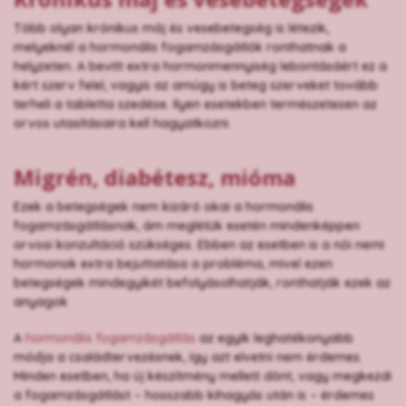
Több olyan krónikus máj és vesebetegség is létezik,
melyeknél a hormonális fogamzásgátlók ronthatnak a
helyzeten. A bevitt extra hormonmennyiség lebontásáért ez a
kért szerv felel, vagyis az amúgy is beteg szerveket tovább
terheli a tabletta szedése. Ilyen esetekben természetesen az
orvos utasításaira kell hagyatkozni.
Migrén, diabétesz, mióma
Ezek a betegségek nem kizáró okai a hormonális
fogamzásgátlásnak, ám meglétük esetén mindenképpen
orvosi konzultáció szükséges. Ebben az esetben is a női nemi
hormonok extra bejuttatása a probléma, mivel ezen
betegségek mindegyikét befolyásolhatják, ronthatják ezek az
anyagok
A
hormonális fogamzásgátlás
az egyik leghatékonyabb
módja a családtervezésnek, így azt elvetni nem érdemes.
Minden esetben, ha új készítmény mellett dönt, vagy megkezdi
a fogamzásgátlást – hosszabb kihagyás után is – érdemes