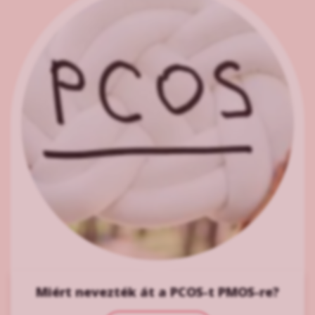
Miért nevezték át a PCOS-t PMOS-re?