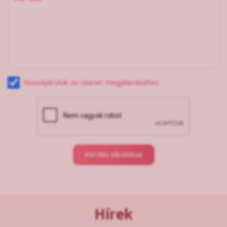
Hozzájárulok az üzenet megjelenéséhez
Kérdés elküldése
Hírek