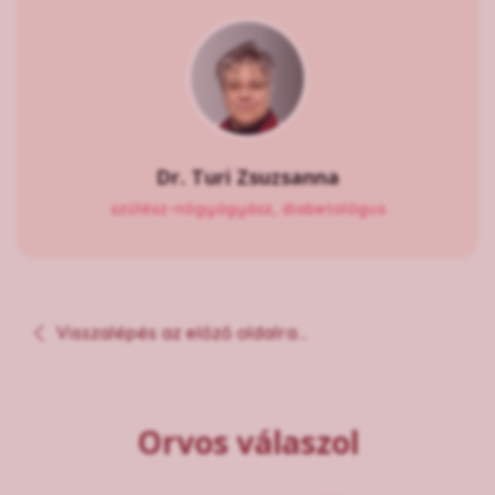
Dr. Turi Zsuzsanna
szülész-nőgyógyász, diabetológus
Visszalépés az előző oldalra...
Orvos válaszol