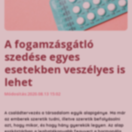
A fogamzásgátló
szedése egyes
esetekben veszélyes is
lehet
Módosítás:2020.08.13 15:02
A családtervezés a társadalom egyik alapigénye. Ma már
az emberek szeretik tudni, illetve szeretik befolyásolni
azt, hogy mikor, és hogy hány gyerekük legyen. Az alap
eszköztárban a leghatékonyabb fegyvert a hormonális