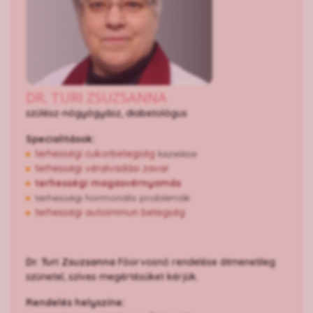
DR. TURI ZSUZSANNA
szülész-nőgyógyász, diabetológus
Specialitások:
terhességi cukorbetegség
kezelése
terhességi véralvadási zavar
terhességi magasvérnyomás
terhességi hormonális problémák
terhességi autoimmun betegség
Dr. Turi Zsuzsanna
Főorvosnő rendelése átmenetileg
szünetel, szíves megértésüket kérjük.
Rendelés helyszíne: