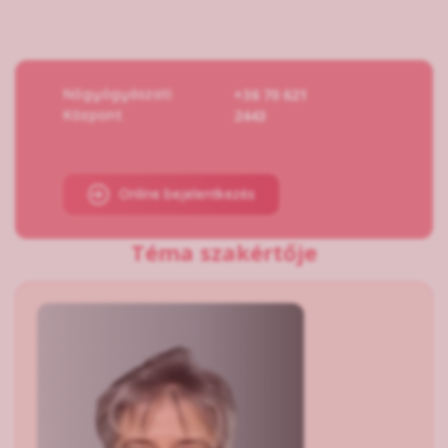
Nőgyógyászati
+36 70 621
Központ
2443
Online bejelentkezés
Téma szakértője