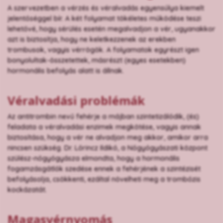
A szervezetben a vérzés és véralvadás egyensúlya kiemelt
jelentőséggel bír. A két folyamat tökéletes működése teszi
lehetővé, hogy sérülés esetén megalvadjon a vér, ugyanakkor
azt is biztosítja, hogy ne keletkezzenek az erekben
trombusok, vagyis vérrögök. A folyamatok egyrészt igen
bonyolultak-összetettek, másrészt (egyes esetekben)
hormonális befolyás alatt is állnak.
Véralvadási problémák
Az antitrombin nevű fehérje a májban szintetizálódik, (és)
feladata a véralvadási enzimek megkötése, vagyis annak
biztosítása, hogy a vér ne alvadjon meg akkor, amikor arra
nincsen szükség. Dr. Lőrincz Ildikó, a Nőgyógyászati központ
szülész-nőgyógyásza elmondta, hogy a hormonális
fogamzásgátlók szedése ennek a fehérjének a szintézisét
befolyásolja, csökkenti, ezáltal növelheti meg a trombózis
kockázatát.
Magasvérnyomás