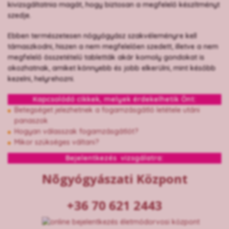
kivizsgáltatnia magát, hogy biztosan a megfelelő készítményt
szedje.
Ebben természetesen nőgyógyász szakvéleményre kell
támaszkodni, hiszen a nem megfelelően szedett, illetve a nem
megfelelő összetételű tabletták akár komoly gondokat is
okozhatnak, amiket könnyebb és jobb elkerülni, mint később
kezelni, helyrehozni.
Kapcsolódó cikkek, melyek érdekelhetik Önt:
Betegséget jelezhetnek a fogamzásgátló letétele utáni
panaszok
Hogyan válasszak fogamzásgátlót?
Mikor szükséges váltani?
Bejelentkezés vizsgálatra:
Nõgyógyászati Központ
+36 70 621 2443