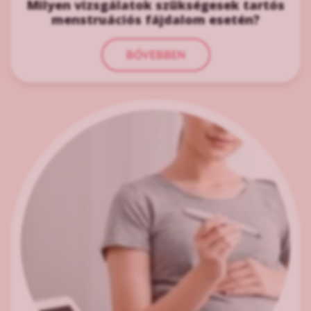
Milyen vizsgálatok szükségesek tartós
menstruációs fájdalom esetén?
BŐVEBBEN