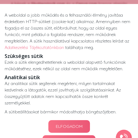
A képek a
Shutterstock.com
és a
Canva.com
licence alapján
kerültek felhasználásra.
A weboldal a jobb működés és a felhasználói élmény javítása
Copyright © 2026 •
nogyogyaszatikozpont.hu
érdekében HTTP-sütiket (cookie-kat) alkalmaz. Amennyiben nem
Minden jog fenntartva.
fogadja el az összes sütit, előfordulhat, hogy az oldal egyes
Developed by
Appon
&
György Nándor
funkciói, mint például a foglalási rendszer, nem működnek
megfelelően. A sütik használatával kapcsolatos részletes leírást az
Adatkezelési Tájékoztatónkban
találhatja meg.
Adatkezelési tájékoztató
ÁSZF
Impresszum
Szükséges sütik
Ezek a sütik elengedhetetlenek a weboldal alapvető funkcióinak
működéséhez, ezek nélkül az oldal nem működik megfelelően.
Analitikai sütik
Az analitikai sütik segítenek megérteni, milyen tartalmakat
kedvelnek a látogatók, ezzel javíthatjuk szolgáltatásainkat. Az
összegyűjtött adatok nem kapcsolhatók össze konkrét
személyekkel.
A sütibeállításokat bármikor módosíthatja böngészőjében.
ELFOGADOM