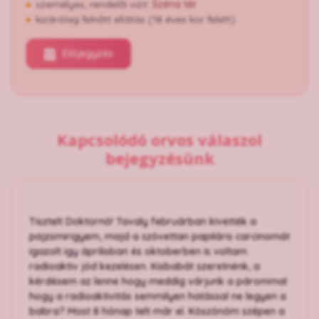
személyes, rendelői vizit:
Széna tér
kizárólag felnőtt ellátás (18 éves kor felett)
Előjegyzés
Kapcsolódó orvos válaszol
bejegyzésünk
Tisztelt Doktornő! Tavaly februárban kivették a
pajzsmirigyem, majd a szövettan papiláris carcinomát
igazolt igy áprilisban és oktoberben is voltam
radioaktiv jód kezelésen. Kisbabát szeretnénk, a
kérdésem az lenne hogy meddig várjunk a párommal
hogy a radioaktivitás semmilyen hatással ne legyen a
babra? Most 8 hónap telt már el. Köszönöm szépen a