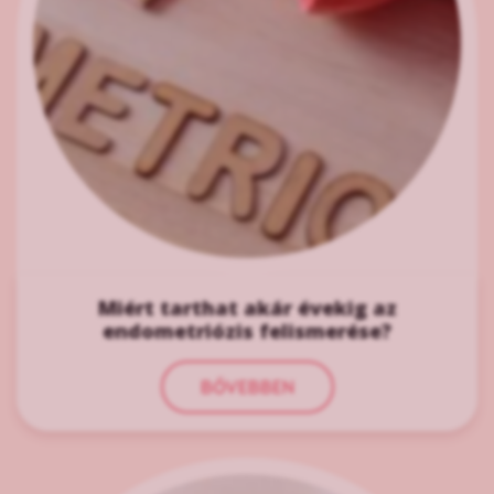
Miért tarthat akár évekig az
endometriózis felismerése?
BŐVEBBEN