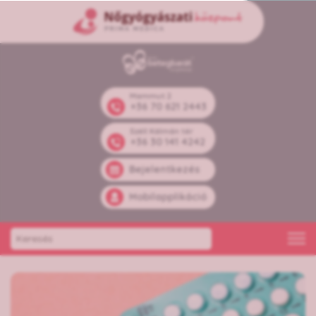
Mammut 2
+36 70 621 2443
Széll Kálmán tér
+36 30 141 4242
Bejelentkezés
Mobilapplikáció