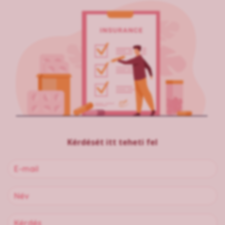
Kérdését itt teheti fel