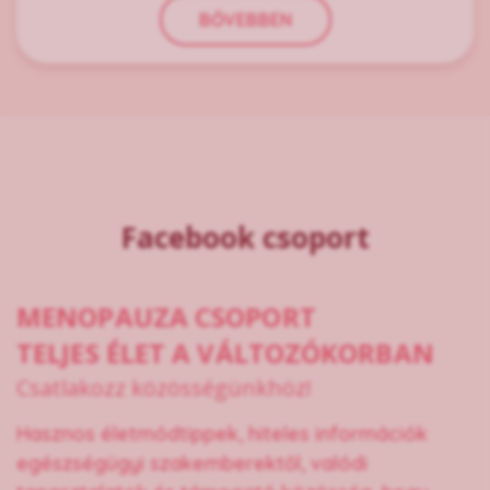
BŐVEBBEN
Facebook csoport
MENOPAUZA CSOPORT
TELJES ÉLET A VÁLTOZÓKORBAN
Csatlakozz közösségünkhöz!
Hasznos életmódtippek, hiteles információk
egészségügyi szakemberektől, valódi