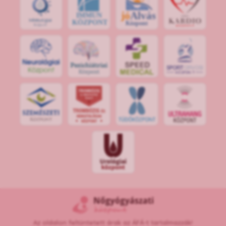
jó
Alvás
IMMUN
KÖZPONT
Központ
S
POR
T
O
R
V
OS
I
KÖ
ZPON
T
Az oldalon feltüntetett árak az ÁFÁ-t tartalmazzák!