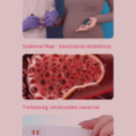
Szakmai Nap - Gesztációs diabétesz
Terhesség véralvadási zavarral