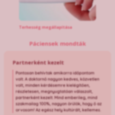
Terhesség megállapítása
Páciensek mondták
Partnerként kezelt
Pontosan behívtak amikorra időpontom
volt. A doktornő nagyon kedves, közvetlen
volt, minden kérdésemre kielégítően,
részletesen, megnyugtatóan válaszolt,
partnerként kezelt. Mind emberileg, mind
szakmailag 100%, nagyon örülök, hogy ő az
orvosom! Az egész hely kultúrált, kellemes.