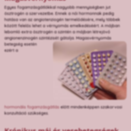
Egyes fogamzásgátlókkal nagyobb mennyiségben jut
ösztrogén a szervezetbe. Ennek a női hormonnak pedig
hatása van az angiotenziogén termelődésére, mely többek
között felelős lehet a vérnyomás emelkedéséért. A májban
lebomló extra ösztrogén a szintén a májban létrejövő
angionenzinogén szintézisét gátolja.
Magasvérnyomás
betegség esetén
ezért a
hormonális fogamzásgátlás
előtt mindenképpen szakorvosi
konzultáció szükséges.
Krónikus máj és vesebetegségek