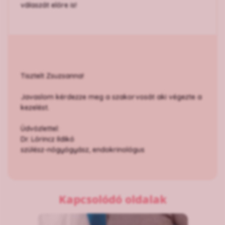
válaszát előre is!
Tisztelt Zsuzsanna!
Javaslom kérdezze meg a szakorvosát aki végezte a
kezelést.
Üdvözlettel:
Dr. Lőrincz Ildikó
szülész-nőgyógyász, endokrinológus
Kapcsolódó oldalak