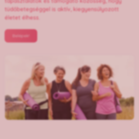
tapasztalatok és támogató közösség, hogy
tüdőbetegséggel is aktív, kiegyensúlyozott
életet élhess.
Belépek!