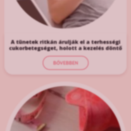
A tünetek ritkán árulják el a terhességi
cukorbetegséget, holott a kezelés döntő
BŐVEBBEN