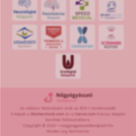
S
POR
T
O
R
V
OS
I
KÖ
ZPON
T
Az oldalon feltüntetett árak az ÁFÁ-t tartalmazzák!
A képek a
Shutterstock.com
és a
Canva.com
licence alapján
kerültek felhasználásra.
Copyright © 2026 •
nogyogyaszatikozpont.hu
Minden jog fenntartva.