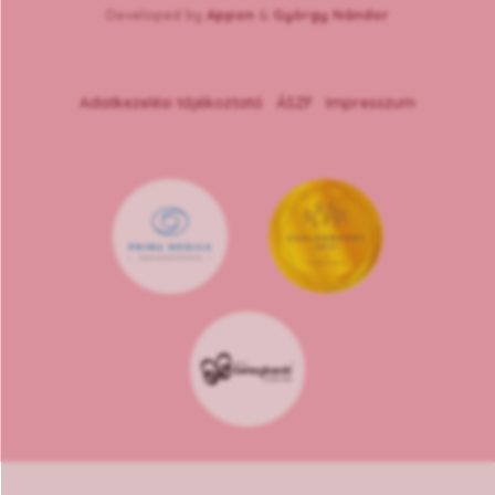
Developed by
Appon
&
György Nándor
Adatkezelési tájékoztató
ÁSZF
Impresszum