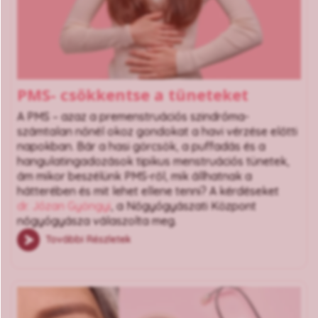
PMS- csökkentse a tüneteket
A PMS – azaz a premenstruációs szindróma-
számtalan nőnél okoz gondokat a havi vérzése előtti
napokban. Bár a hasi görcsök, a puffadás és a
hangulatingadozások tipikus menstruációs tünetek,
ám mikor beszélünk PMS-ről, mik állhatnak a
hátterében és mit lehet ellene tenni? A kérdéseket
dr. Józan Gyöngyi
, a Nőgyógyászati Központ
nőgyógyásza válaszolta meg.
További Részletek