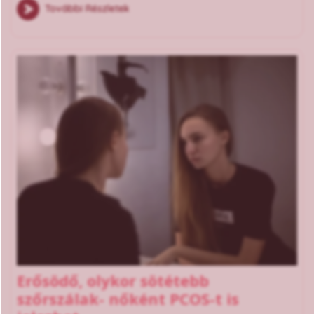
További Részletek
Erősödő, olykor sötétebb
szőrszálak- nőként PCOS-t is