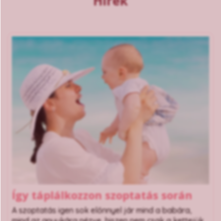
Hírek
Így táplálkozzon szoptatás során
A szoptatás igen sok előnnyel jár mind a babára,
mind az anyukára nézve, hiszen nem csak a kettejük