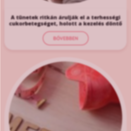
A tünetek ritkán árulják el a terhességi
cukorbetegséget, holott a kezelés döntő
BŐVEBBEN