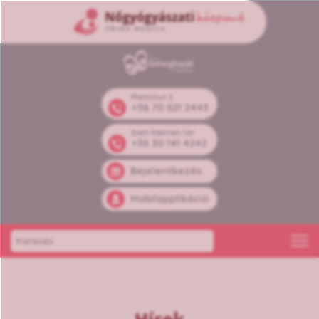
Mammut 2
+36 70 621 2443
Széll Kálmán tér
+36 30 141 4242
Bejelentkezés
Mobilapplikáció