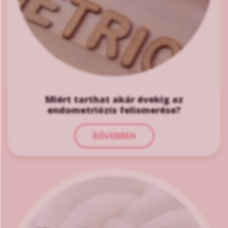
Miért tarthat akár évekig az
endometriózis felismerése?
BŐVEBBEN