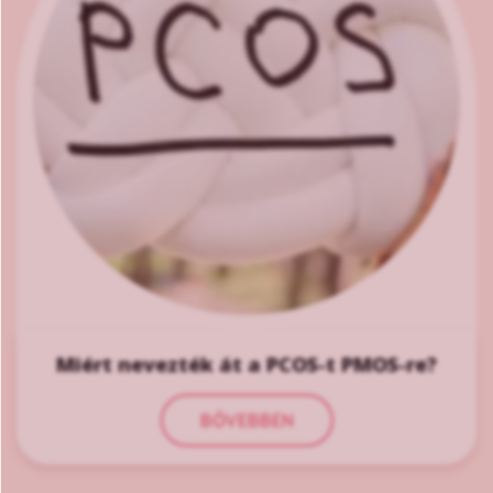
Miért nevezték át a PCOS-t PMOS-re?
BŐVEBBEN