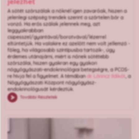
jelezhet
A sötét szőrszálak a nőknél igen zavaróak, hiszen a
jelenlegi szépség trendek szerint a szőrtelen bőr a
vonzó. Ha erős szálak jelennek meg, azt
leggyakrabban
csipesszel/gyantával/borotvával/lézerrel
eltűntetjük. Ha valakire ez azelőtt nem volt jellemző -
főleg, ha világosabb színtípusba tartozik-, úgy
érdemes utánajárni, miért is nőnek sötétebb
szőrszálai, hiszen gyakran egy gyakori
nőgyógyászati-endokrinológiai betegségre, a PCOS-
re hívja fel a figyelmet. A témában
dr. Lőrincz Ildikót
, a
Nőgyógyászati Központ nőgyógyász-
endokrinológusát kérdeztük.
További Részletek