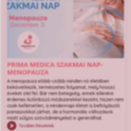
PRIMA MEDICA SZAKMAI NAP-
MENOPAUZA
A menopauza előbb-utóbb minden nő életében
bekövetkezik, természetes folyamat, mely hosszú
éveket ölel fel. Bár nem betegség, ennek ellenére
érdemes különböző módszerekkel kezelni, hiszen nem
csak kellemetlen, a mindennapi életet is befolyásoló
panaszokkal járhat, de a hormonális változások
miatt súlyos szövődményeket is generálhat.
További Részletek