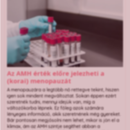
Az AMH érték előre jelezheti a
(korai) menopauzát
A menopauzára a legtöbb nő rettegve tekint, hiszen
igen sok mindent megváltoztat. Sokan éppen ezért
szeretnék tudni, mennyi idejük van, míg a
változókorba lépnek. Ez főleg azok számára
lényeges információ, akik szeretnének még gyereket.
Bár pontosan megjósolni nem lehet, mikor is jön el a
klimax, ám az AMH szintje segíthet abban a