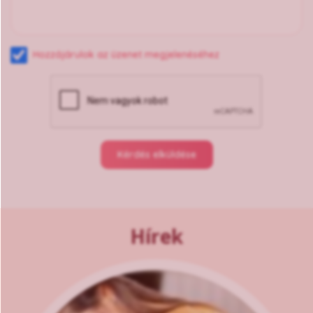
Hozzájárulok az üzenet megjelenéséhez
Kérdés elküldése
Hírek