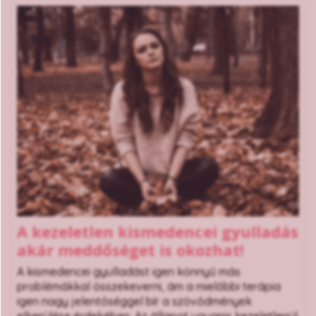
A kezeletlen kismedencei gyulladás
akár meddőséget is okozhat!
A kismedencei gyulladást igen könnyű más
problémákkal összekeverni, ám a mielőbbi terápia
igen nagy jelentőséggel bír a szövődmények