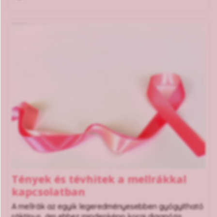
Tények és tévhitek a mellrákkal
kapcsolatban
A mellrák az egyik legeredményesebben gyógyítható
ráktípus, ám ehhez mindenképp korai diagnózis