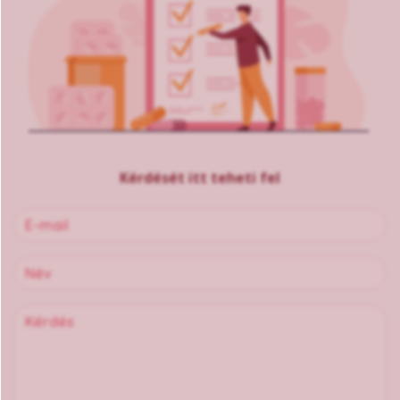
Kérdését itt teheti fel