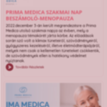
PRIMA MEDICA SZAKMAI NAP
BESZÁMOLÓ-MENOPAUZA
2022.december 3-án került megrendezésre a Prima
Medica utolsó szakmai napja az évben, mely a
menopauza témakörét járta körbe. Az előadások
során szó volt a klimax tüneteiről, szövődményeiről,
gyógyszeres kezeléséről, illetve életmódterápiájáról,
melyek nem csak a kellemetlen tüneteket csökkentik,
de szövődmények ellen is hatékony védelmet
nyújtanak.
További Részletek