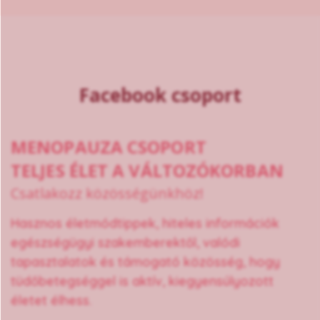
Facebook csoport
MENOPAUZA CSOPORT
TELJES ÉLET A VÁLTOZÓKORBAN
Csatlakozz közösségünkhöz!
Hasznos életmódtippek, hiteles információk
egészségügyi szakemberektől, valódi
tapasztalatok és támogató közösség, hogy
tüdőbetegséggel is aktív, kiegyensúlyozott
életet élhess.