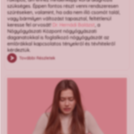
szükséges. Éppen fontos részt venni rendszeresen
szűréseken, valamint, ha oda nem illő csomót talál,
vagy bármilyen változást tapasztal, feltétlenül
keresse fel orvosát!
Dr. Hernádi Balázst
, a
Nőgyógyászati Központ nőgyógyászati
daganatokkal is foglalkozó nőgyógyászát az
emlőrákkal kapcsolatos tényekről és tévhitekről
kérdeztük.
További Részletek