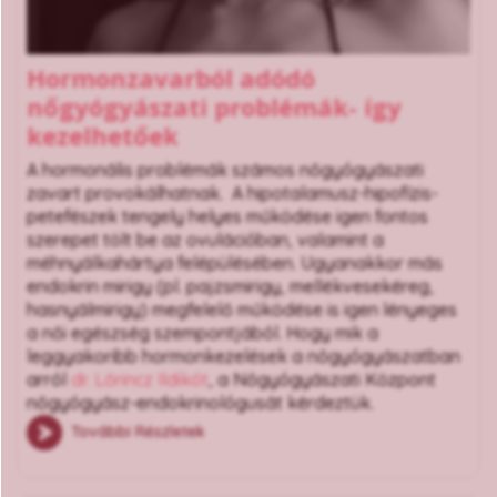
Hormonzavarból adódó
nőgyógyászati problémák- így
kezelhetőek
A hormonális problémák számos nőgyógyászati
zavart provokálhatnak. A hipotalamusz-hipofízis-
petefészek tengely helyes működése igen fontos
szerepet tölt be az ovulációban, valamint a
méhnyálkahártya felépülésében. Ugyanakkor más
endokrin mirigy (pl. pajzsmirigy, mellékvesekéreg,
hasnyálmirigy) megfelelő működése is igen lényeges
a női egészség szempontjából. Hogy mik a
leggyakoribb hormonkezelések a nőgyógyászatban
arról
dr. Lőrincz Ildikót
, a Nőgyógyászati Központ
nőgyógyász-endokrinológusát kérdeztük.
További Részletek