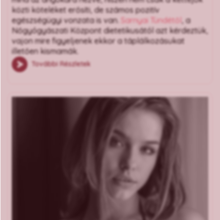
közti köteléket erősíti, de számos pozitív
egészségügyi vonzata is van.
Sarnyai Tündétől
, a
Nőgyógyászati Központ dietetikusától azt kérdeztük,
vajon mire figyeljenek ekkor a táplálkozásukat
illetően kismamák.
További Részletek