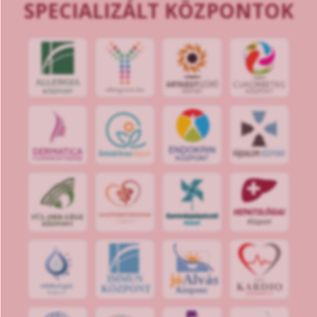
SPECIALIZÁLT KÖZPONTOK
jó
Alvás
IMMUN
KÖZPONT
Központ