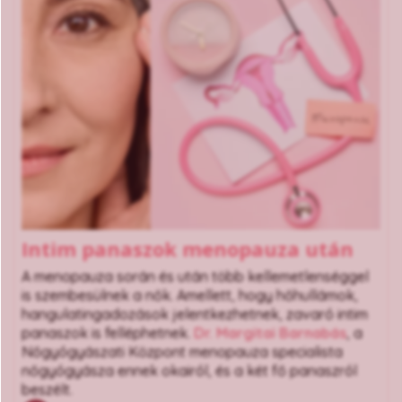
Intim panaszok menopauza után
A menopauza során és után több kellemetlenséggel
is szembesülnek a nők. Amellett, hogy hőhullámok,
hangulatingadozások jelentkezhetnek, zavaró intim
panaszok is felléphetnek.
Dr. Margitai Barnabás
, a
Nőgyógyászati Központ menopauza specialista
nőgyógyásza ennek okairól, és a két fő panaszról
beszélt.