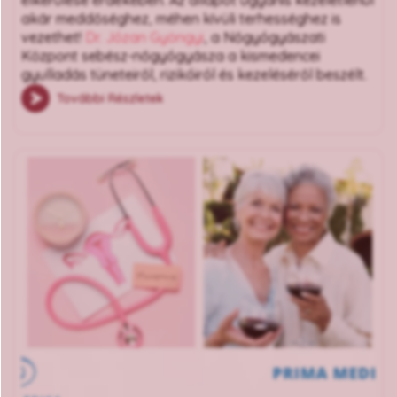
elkerülése érdekében. Az állapot ugyanis kezeletlenül
akár meddőséghez, méhen kívüli terhességhez is
vezethet!
Dr. Józan Gyöngyi
, a Nőgyógyászati
Központ sebész-nőgyógyásza a kismedencei
gyulladás tüneteiről, rizikóiról és kezeléséről beszélt.
További Részletek