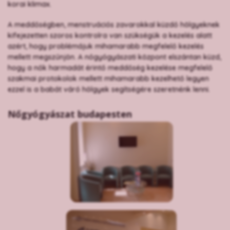
korai klimax.
A meddőségben, menstruációs zavarokkal küzdő hölgyeknek
kifejezetten szoros kontrolra van szükségük a kezelés alatt
azért, hogy problémájuk mihamarabb megfelelő kezelés
mellett megszűnjön. A nőgyógyászati központ elszántan küzd,
hogy a nők harmadát érintő meddőség kezelése megfelelő
szakmai protokolok mellett mihamarabb kezelhető legyen
ezzel is a babát váró hölgyek segítségére szeretnénk lenni.
Nőgyógyászat budapesten