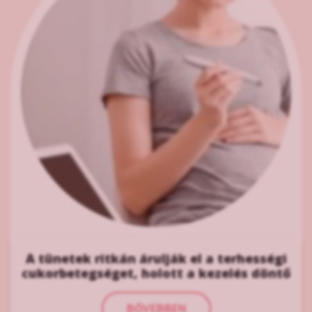
A tünetek ritkán árulják el a terhességi
cukorbetegséget, holott a kezelés döntő
BŐVEBBEN