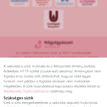
Az oldalon feltüntetett árak az ÁFÁ-t tartalmazzák!
A képek a
Shutterstock.com
és a
Canva.com
licence alapján
kerültek felhasználásra.
A weboldal a jobb működés és a felhasználói élmény javítása
Copyright © 2026 •
nogyogyaszatikozpont.hu
érdekében HTTP-sütiket (cookie-kat) alkalmaz. Amennyiben nem
Minden jog fenntartva.
fogadja el az összes sütit, előfordulhat, hogy az oldal egyes
Developed by
Appon
&
György Nándor
funkciói, mint például a foglalási rendszer, nem működnek
megfelelően. A sütik használatával kapcsolatos részletes leírást az
Adatkezelési Tájékoztatónkban
találhatja meg.
Adatkezelési tájékoztató
ÁSZF
Impresszum
Szükséges sütik
Ezek a sütik elengedhetetlenek a weboldal alapvető funkcióinak