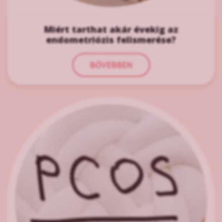
Miért tarthat akár évekig az
endometriózis felismerése?
BŐVEBBEN