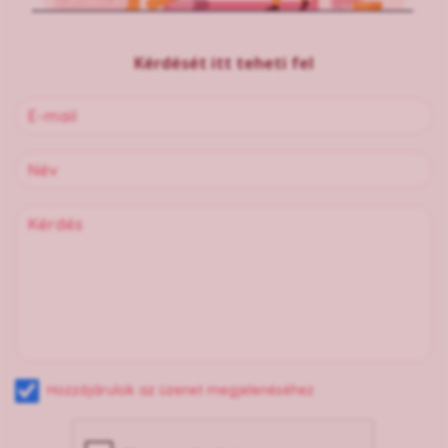
Kérdését itt teheti fel
Hozzájárulok az üzenet megjelenéséhez