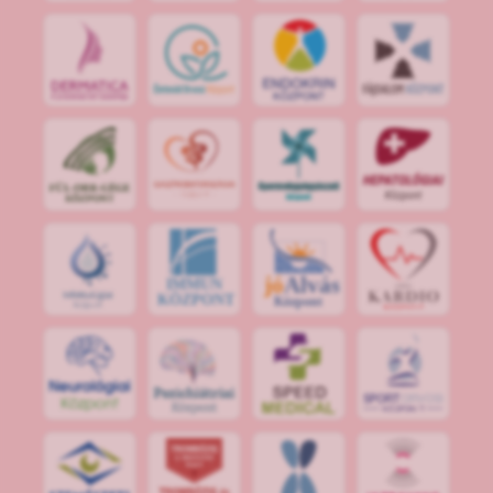
jó
Alvás
IMMUN
KÖZPONT
Központ
S
POR
T
O
R
V
OS
I
KÖ
ZPON
T