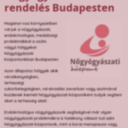
rendelés Budapesten
Magánorvosi környezetben
várjuk a nőgyógyászati,
endokrinológiai, meddőségi
problémákkal a szülni
vágyó hölgyeket
Nőgyógyászati
központunkban Budapesten.
Azon állapotos hölgyek akik
vérzékenységben,
terhességi
cukorbetegségben, véralvadási zavarban vagy asztmával
küzdenek kiemelt Nőgyógyászati központként tudjuk segíteni
őket a terhesség alatt.
Endokrinológus nőgyógyászunk segítségével már olyan
nőgyógyászati problémákra is hatékony választ tud adni
Nőgyógyászati központunk, mint a korai menopauza vagy