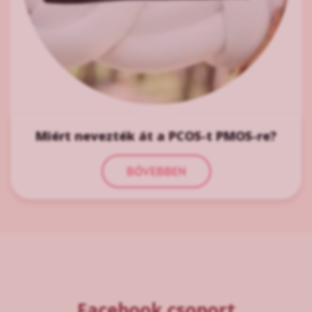
Miért nevezték át a PCOS-t PMOS-re?
BŐVEBBEN
Facebook csoport