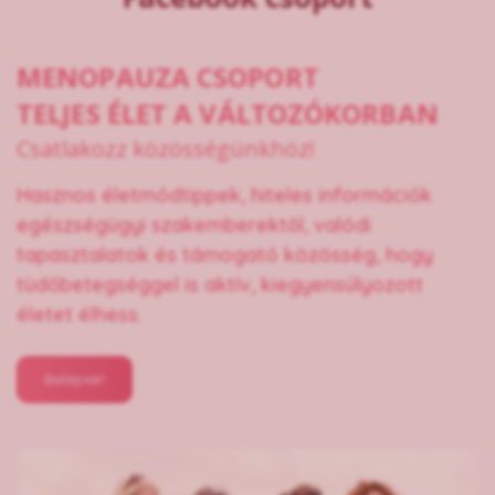
MENOPAUZA CSOPORT
TELJES ÉLET A VÁLTOZÓKORBAN
Csatlakozz közösségünkhöz!
Hasznos életmódtippek, hiteles információk
egészségügyi szakemberektől, valódi
tapasztalatok és támogató közösség, hogy
tüdőbetegséggel is aktív, kiegyensúlyozott
életet élhess.
Belépek!