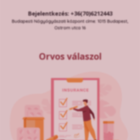
Bejelentkezés: +36(70)6212443
Budapesti Nőgyógyászati központ címe: 1015 Budapest,
Ostrom utca 16
Orvos válaszol