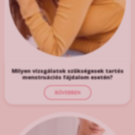
Milyen vizsgálatok szükségesek tartós
menstruációs fájdalom esetén?
BŐVEBBEN