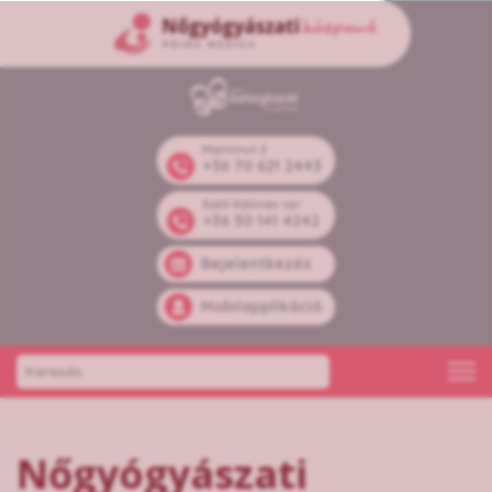
Mammut 2
+36 70 621 2443
Széll Kálmán tér
+36 30 141 4242
Bejelentkezés
Mobilapplikáció
Nőgyógyászati