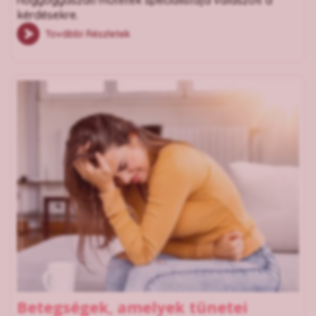
nőgyógyászati műtétek specialistája válaszolt a
kérdésekre.
További Részletek
Betegségek, amelyek tünetei