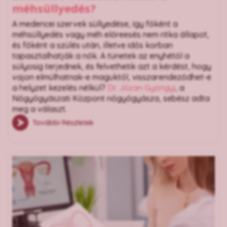
méhsüllyedés?
A medencei szervek süllyedése, így főként a
méhsüllyedés vagy méh előreesés nem ritka állapot,
és főként a szülés után, illetve idős korban
tapasztalhatják a nők. A tünetek az enyhétől a
súlyosig terjednek, és felvethetik azt a kérdést, hogy
vajon elmúlhatnak-e maguktól, visszarendeződhet-e
a helyzet kezelés nélkül?
Dr. Józan Gyöngyi
, a
Nőgyógyászati Központ nőgyógyásza, sebész adta
meg a választ.
További Részletek