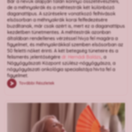
Bár a nevük alapján talán könnyű összetéveszteni,
de a méhnyakrák és a méhtestrák két különböző
daganattípus. A szűrésekre vonatkozó felhívások
elsősorban a méhnyakrák korai felfedezésére
buzdítanak, már csak azért is, mert ez a daganattípus
kezdetben tünetmentes. A méhtestrák azonban
általában rendellenes vérzéssel hívja fel magára a
figyelmet, és méhnyakrákkal szemben elsősorban az
50 feletti nőket érinti. A két betegség tüneteire és a
felismerés jelentőségére
dr. Hernádi Balázs
, a
Nőgyógyászati Központ szülész-nőgyógyásza, a
nőgyógyászati onkológia specialistája hívta fel a
figyelmet.
További Részletek