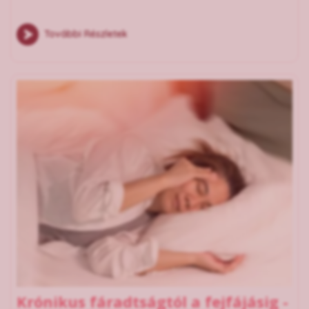
További Részletek
Krónikus fáradtságtól a fejfájásig -