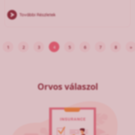
További Részletek
1
2
3
4
5
6
7
8
»
Orvos válaszol