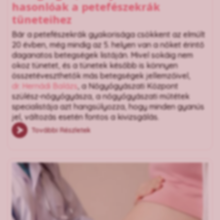
hasonlóak a petefészekrák
tüneteihez
Bár a petefészekrák gyakorisága csökkent az elmúlt
20 évben, még mindig az 5. helyen van a nőket érintő
daganatos betegségek listáján. Mivel sokáig nem
okoz tünetet, és a tünetek később is könnyen
összetéveszthetők más betegségek jellemzőivel,
dr. Hernádi Balázs
, a Nőgyógyászati Központ
szülész-nőgyógyásza, a nőgyógyászati műtétek
specialistája azt hangsúlyozza, hogy minden gyanús
jel, változás esetén fontos a kivizsgálás.
További Részletek