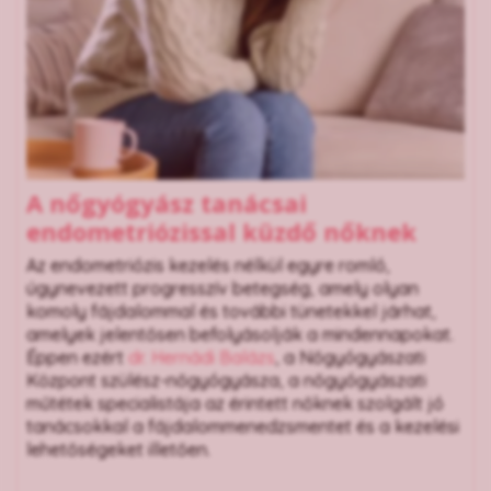
A nőgyógyász tanácsai
endometriózissal küzdő nőknek
Az endometriózis kezelés nélkül egyre romló,
úgynevezett progresszív betegség, amely olyan
komoly fájdalommal és további tünetekkel járhat,
amelyek jelentősen befolyásolják a mindennapokat.
Éppen ezért
dr. Hernádi Balázs
, a Nőgyógyászati
Központ szülész-nőgyógyásza, a nőgyógyászati
műtétek specialistája az érintett nőknek szolgált jó
tanácsokkal a fájdalommenedzsmentet és a kezelési
lehetőségeket illetően.