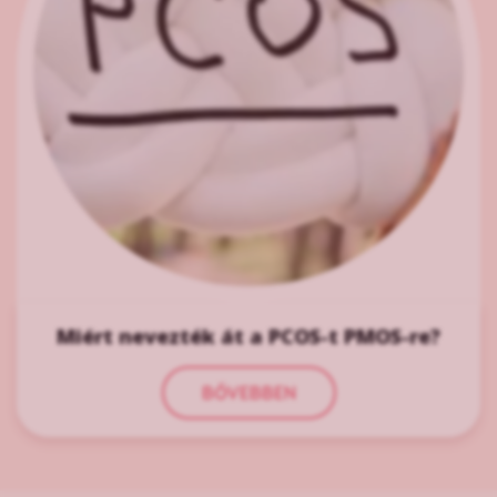
Miért nevezték át a PCOS-t PMOS-re?
BŐVEBBEN