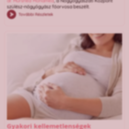
dr. Murshed Mohamed
, a Nőgyógyászati Központ
szülész-nőgyógyász főorvosa beszélt.
További Részletek
Gyakori kellemetlenségek