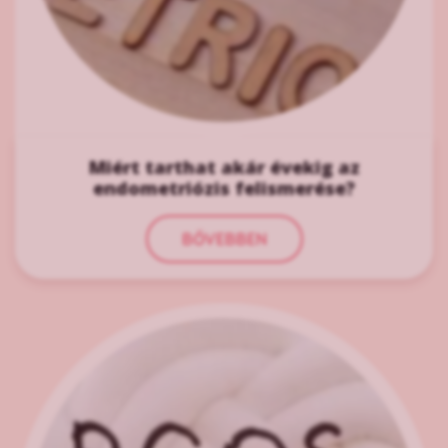
Miért tarthat akár évekig az
endometriózis felismerése?
BŐVEBBEN