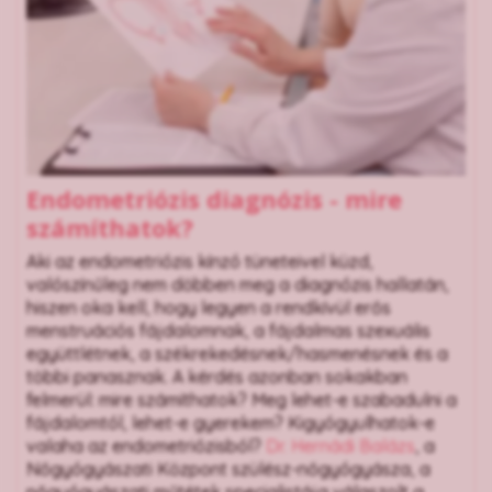
Endometriózis diagnózis - mire
számíthatok?
Aki az endometriózis kínzó tüneteivel küzd,
valószínűleg nem döbben meg a diagnózis hallatán,
hiszen oka kell, hogy legyen a rendkívül erős
menstruációs fájdalomnak, a fájdalmas szexuális
együttlétnek, a székrekedésnek/hasmenésnek és a
többi panasznak. A kérdés azonban sokakban
felmerül: mire számíthatok? Meg lehet-e szabadulni a
fájdalomtól, lehet-e gyerekem? Kigyógyulhatok-e
valaha az endometriózisból?
Dr. Hernádi Balázs
, a
Nőgyógyászati Központ szülész-nőgyógyásza, a