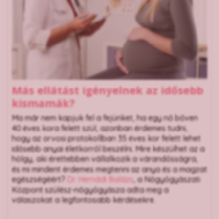
Más ellátást igényelnek az idősebb
kismamák?
Ma már nem kapjuk fel a fejünket, ha egy nő bőven
40 éves kora felett szül, azonban érdemes tudni,
hogy az orvosi protokollban 35 éves kor felett lehet
idősebb anyai életkorról beszélni. Mire készülhet az a
hölgy, aki érettebben vállalkozik a várandósságra,
és mi mindent érdemes megtenni az anya és a magzat
egészségéért?
Dr. Hernádi Balázs
, a Nőgyógyászati
Központ szülész-nőgyógyásza adta meg a
válaszokat a legfontosabb kérdésekre.