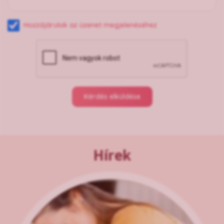
Hozzájárulok az üzenet megjelenéséhez
Kérdés elküldése
Hírek