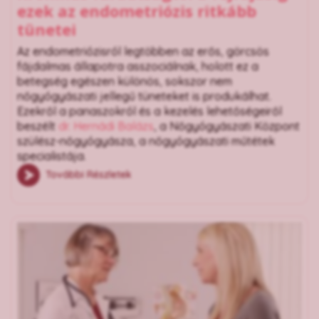
ezek az endometriózis ritkább
tünetei
Az endometriózisról legtöbben az erős, görcsös
fájdalmas állapotra asszociálnak, holott ez a
betegség egészen különös, sokszor nem
nőgyógyászati jellegű tüneteket is produkálhat.
Ezekről a panaszokról és a kezelés lehetőségeiről
beszélt
dr. Hernádi Balázs
, a Nőgyógyászati Központ
szülész-nőgyógyásza, a nőgyógyászati műtétek
specialistája
.
További Részletek