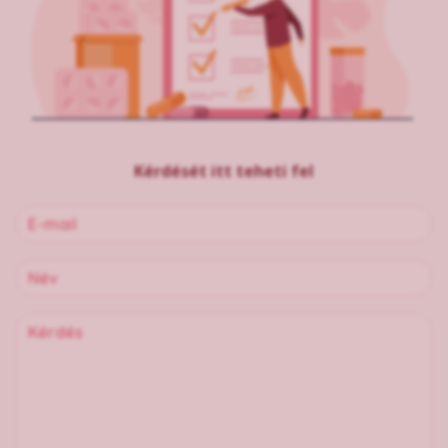
Kérdését itt teheti fel