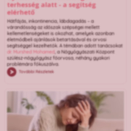
terhesség alatt - a segítség
elérhető
Hátfájás, inkontinencia, lábdagadás – a
várandósság az időszak szépségei mellett
kellemetlenségeket is okozhat, amelyek azonban
életmódbeli ajánlások betartásával és orvosi
segítséggel kezelhetők. A témában adott tanácsokat
dr. Murshed Mohamed
, a Nőgyógyászati Központ
szülész-nőgyógyász főorvosa, néhány gyakori
problémára fókuszálva.
További Részletek