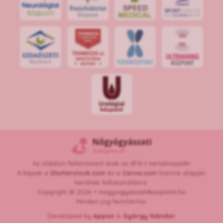
S
POR
T
O
R
V
OS
I
KÖ
ZPON
T
Az oldalon feltüntetett árak az ÁFÁ-t tartalmazzák!
A képek a
Shutterstock.com
és a
Canva.com
licence alapján
kerültek felhasználásra.
Copyright © 2026 •
nogyogyaszatikozpont.hu
Minden jog fenntartva.
Developed by
Appon
&
György Nándor