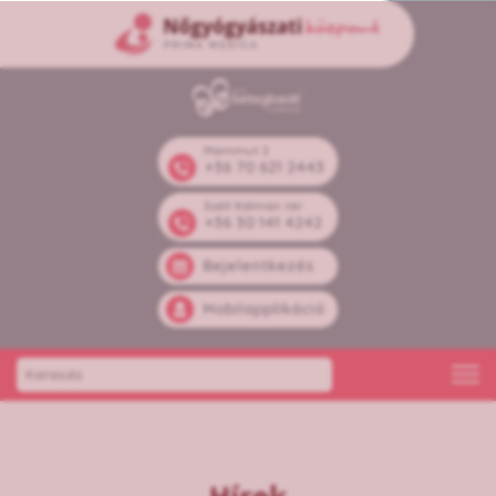
Mammut 2
+36 70 621 2443
Széll Kálmán tér
+36 30 141 4242
Bejelentkezés
Mobilapplikáció