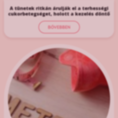
A tünetek ritkán árulják el a terhességi
cukorbetegséget, holott a kezelés döntő
BŐVEBBEN