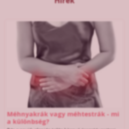
Hírek
Méhnyakrák vagy méhtestrák - mi
a különbség?