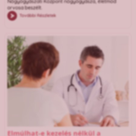
Nőgyógyászati Központ nőgyógyásza, életmód
orvosa beszélt.
További Részletek
Elmúlhat-e kezelés nélkül a