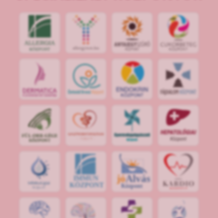
jó
Alvás
IMMUN
KÖZPONT
Központ