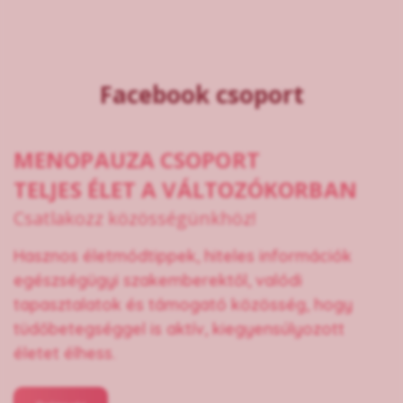
Facebook csoport
MENOPAUZA CSOPORT
TELJES ÉLET A VÁLTOZÓKORBAN
Csatlakozz közösségünkhöz!
Hasznos életmódtippek, hiteles információk
egészségügyi szakemberektől, valódi
tapasztalatok és támogató közösség, hogy
tüdőbetegséggel is aktív, kiegyensúlyozott
életet élhess.