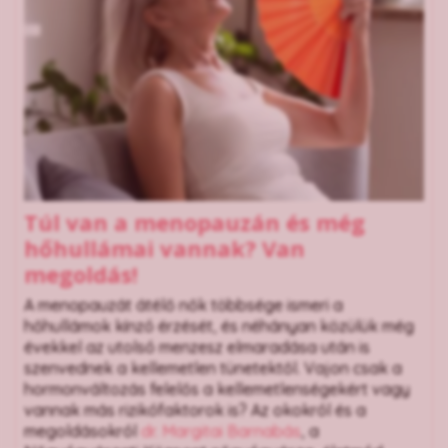
Túl van a menopauzán és még
hőhullámai vannak? Van
megoldás!
A menopauzát átélő nők többsége ismeri a
hőhullámok kínzó érzését, és néhányan közülük még
évekkel az utolsó menzesz elmaradása után is
szenvednek a kellemetlen tünetektől. Vajon csak a
hormonváltozás felelős a kellemetlenségekért vagy
vannak más rizikófaktorok is? Az okokról és a
megoldásokról
dr. Margitai Barnabás
, a