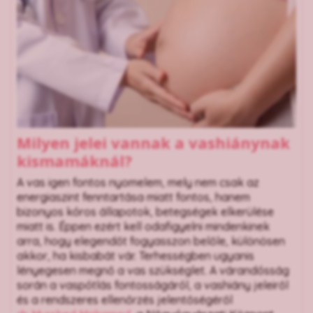
Milyen jelei vannak a vashiánynak
kismamáknál?
A vas igen fontos nyomelem, mely nem csak az
energiaszint fenntartása miatt fontos, hanem
bizonyos kóros állapotok, betegségek elkerülése
miatt is. Éppen ezért kell odafigyelni mindenkinek
arra, hogy elegendőt fogyasszon belőle, különösen
akkor, ha kisbabát vár. Terhességben ugyanis
lényegesen megnő a vas szükséglet. A várandósság
során a vaspótlás fontosságáról, a vashiány jeleiről
és a rendszeres ellenőrzés jelentőségéről