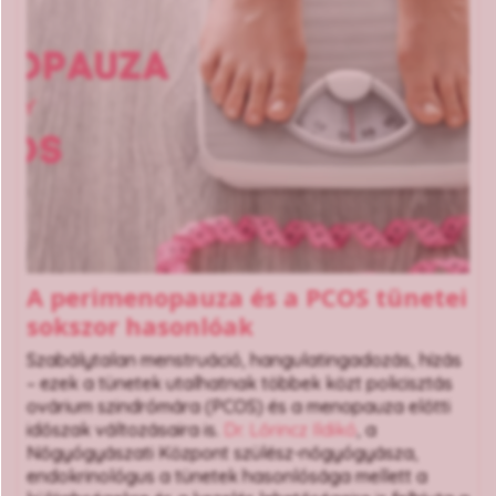
A perimenopauza és a PCOS tünetei
sokszor hasonlóak
Szabálytalan menstruáció, hangulatingadozás, hízás
– ezek a tünetek utalhatnak többek közt policisztás
ovárium szindrómára (PCOS) és a menopauza előtti
időszak változásaira is.
Dr. Lőrincz Ildikó
, a
Nőgyógyászati Központ szülész-nőgyógyásza,
endokrinológus a tünetek hasonlósága mellett a