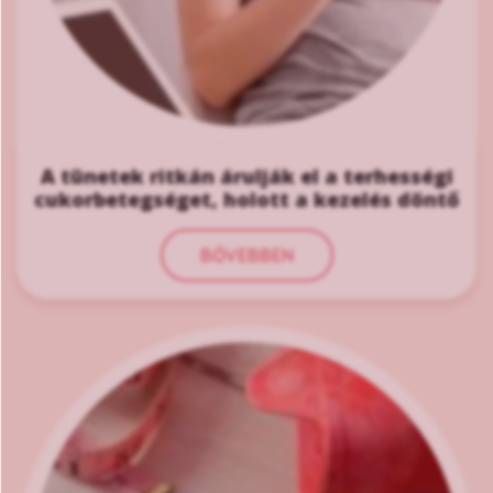
A tünetek ritkán árulják el a terhességi
cukorbetegséget, holott a kezelés döntő
BŐVEBBEN