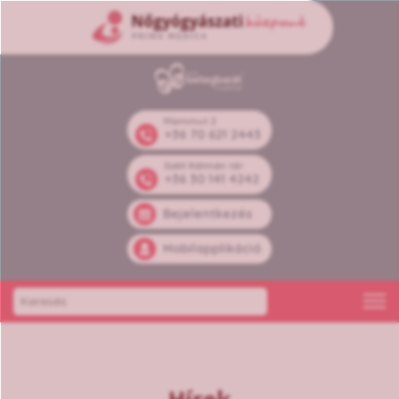
Mammut 2
+36 70 621 2443
Széll Kálmán tér
+36 30 141 4242
Bejelentkezés
Mobilapplikáció