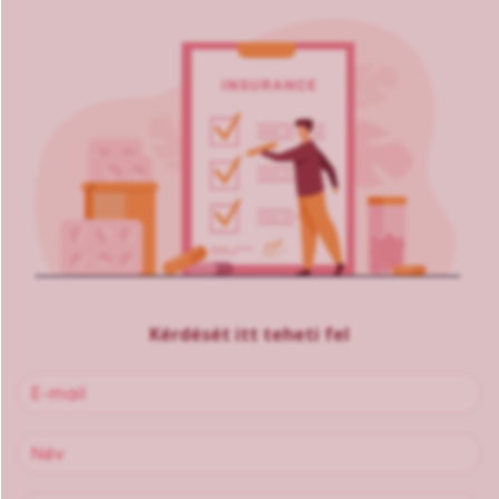
Kérdését itt teheti fel