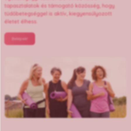
tapasztalatok és támogató közösség, hogy
tüdőbetegséggel is aktív, kiegyensúlyozott
életet élhess.
Belépek!