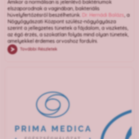
Amikor a normálisan is jelenlévő baktériumok
elszaporodnak a vaginában, bakteriális
hüvelyfertőzésről beszélhetünk.
Dr. Hernádi Balázs
, a
Nőgyógyászati Központ szülész-nőgyógyásza
szerint a jellegzetes tünetek a fájdalom, a viszketés,
az égő érzés, a szokatlan folyás mind olyan tünetek,
amelyekkel érdemes orvoshoz fordulni.
További Részletek