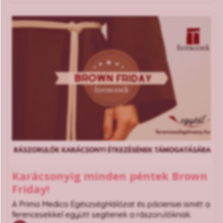
Karácsonyig minden péntek Brown
Friday!
A Prima Medica EgészségHálózat és páciensei ismét a
ferencesekkel együtt segítenek a rászorulóknak.