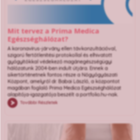
Mit tervez a Prima Medica
Egészséghálózat?
A koronavírus-járvány ellen távkonzultációval,
szigorú fertőtlenítési protokollal és elhivatott
gyógyítókkal védekező magánegészségügyi
hálózatunk 2004-ben indult útjára. Ennek a
sikertörténetnek fontos része a Nőgyógyászati
Központ, amelyről dr. Babai László, a központot
magában foglaló Prima Medica Egészséghálózat
alapítója-igazgatója beszélt a portfolio.hu-nak.
További Részletek