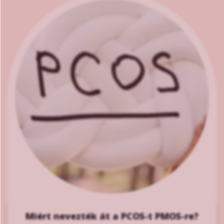
Miért nevezték át a PCOS-t PMOS-re?