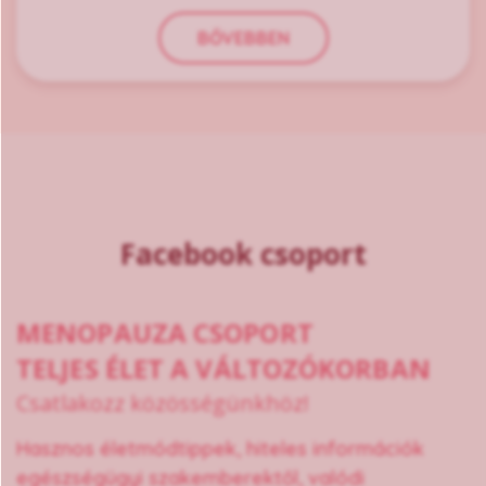
BŐVEBBEN
Facebook csoport
MENOPAUZA CSOPORT
TELJES ÉLET A VÁLTOZÓKORBAN
Csatlakozz közösségünkhöz!
Hasznos életmódtippek, hiteles információk
egészségügyi szakemberektől, valódi