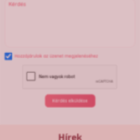
Hozzájárulok az üzenet megjelenéséhez
Kérdés elküldése
Hírek