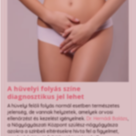
A hüvelyi folyás színe
diagnosztikus jel lehet
A hüvelyi felőli folyás normál esetben természetes
jelenség, de vannak helyzetek, amelyek orvosi
ellenőrzést és kezelést igényelnek.
Dr. Hernádi Balázs
,
a Nőgyógyászati Központ szülész-nőgyógyásza
azokra a színbeli eltérésekre hívta fel a figyelmet,