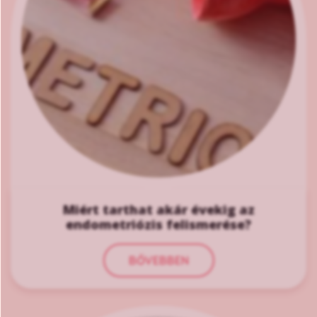
Miért tarthat akár évekig az
endometriózis felismerése?
BŐVEBBEN