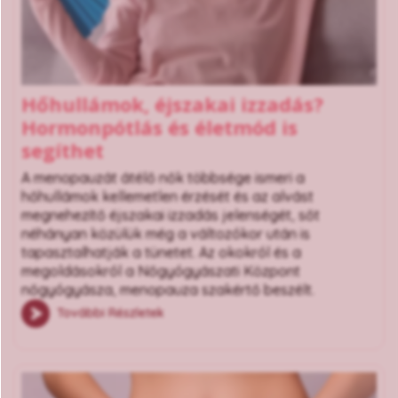
Hőhullámok, éjszakai izzadás?
Hormonpótlás és életmód is
segíthet
A menopauzát átélő nők többsége ismeri a
hőhullámok kellemetlen érzését és az alvást
megnehezítő éjszakai izzadás jelenségét, sőt
néhányan közülük még a változókor után is
tapasztalhatják a tünetet. Az okokról és a
megoldásokról a Nőgyógyászati Központ
nőgyógyásza, menopauza szakértő beszélt.
További Részletek