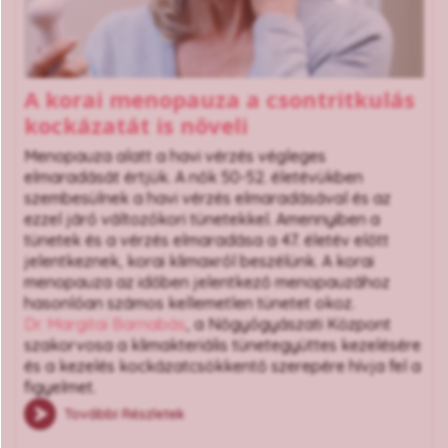
A korai menopauza a csontritkulás
kockázatát is növeli
Menopauza alatt a havi vérzés végleges
elmaradását értjük. A nők 50-52. életévükben
szembesülnek a havi vérzés elmaradásával és az
ezzel járó változókori tünetekkel. Amennyiben a
tünetek és a vérzés elmaradása a 47. életév előtt
jelentkeznek, korai klimaxról beszélünk. A korai
menopauza az időben jelentkező menopauzához
hasonlóan számos kellemetlen tünetet okoz.
Dr. Margitai Barnabás
, a Nőgyógyászati Központ
szakorvosa a klimakteriális tünetegyüttes kezelésére
és a kezelés kockázatcsökkentő szerepére hívja fel a
figyelmet.
További Részletek