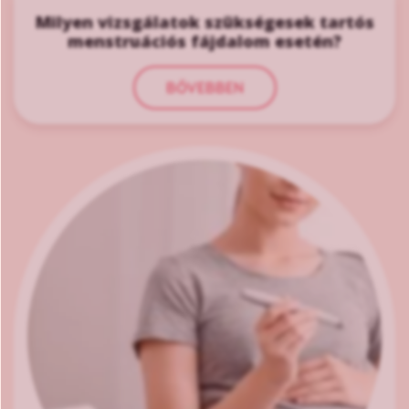
Milyen vizsgálatok szükségesek tartós
menstruációs fájdalom esetén?
BŐVEBBEN