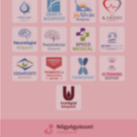
jó
Alvás
IMMUN
KÖZPONT
Központ
S
POR
T
O
R
V
OS
I
KÖ
ZPON
T