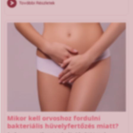
További Részletek
Mikor kell orvoshoz fordulni
bakteriális hüvelyfertőzés miatt?