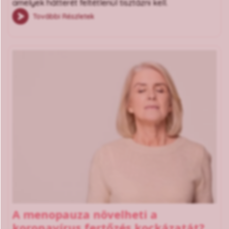
amelyek hátterét feltétlenül tisztázni kell.
További Részletek
A menopauza növelheti a
koronavírus fertőzés kockázatát?