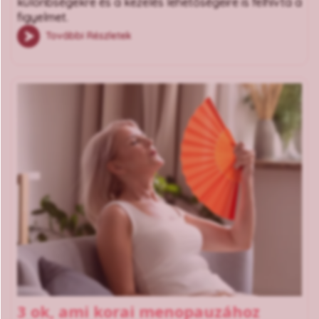
különbségekre és a kezelés lehetőségeire is felhívta a
figyelmet.
További Részletek
3 ok, ami korai menopauzához