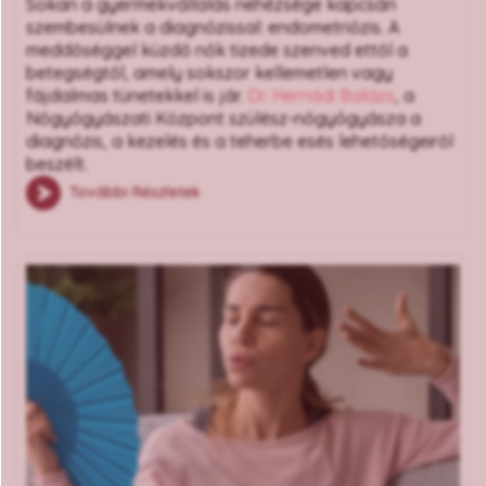
Sokan a gyermekvállalás nehézsége kapcsán
szembesülnek a diagnózissal: endometriózis. A
meddőséggel küzdő nők tizede szenved ettől a
betegségtől, amely sokszor kellemetlen vagy
fájdalmas tünetekkel is jár.
Dr. Hernádi Balázs
, a
Nőgyógyászati Központ szülész-nőgyógyásza a
diagnózis, a kezelés és a teherbe esés lehetőségeiről
beszélt.
További Részletek