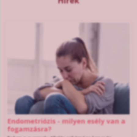
Hírek
Endometriózis - milyen esély van a
fogamzásra?