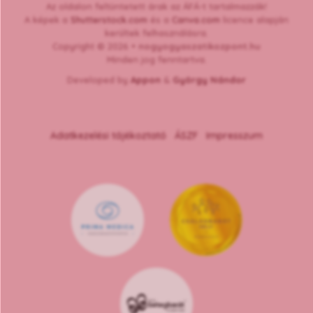
Az oldalon feltüntetett árak az ÁFÁ-t tartalmazzák!
A képek a
Shutterstock.com
és a
Canva.com
licence alapján
kerültek felhasználásra.
Copyright © 2026 •
nogyogyaszatikozpont.hu
Minden jog fenntartva.
Developed by
Appon
&
György Nándor
Adatkezelési tájékoztató
ÁSZF
Impresszum