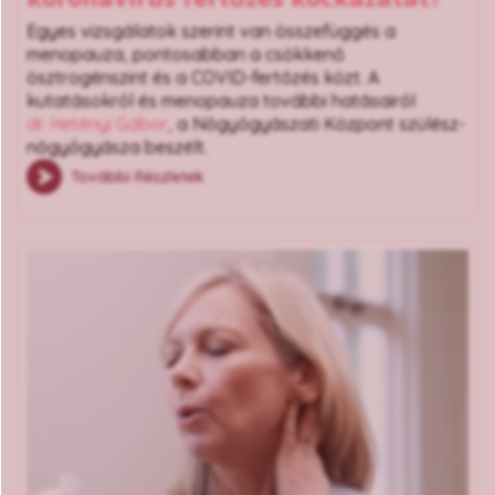
Egyes vizsgálatok szerint van összefüggés a
menopauza, pontosabban a csökkenő
ösztrogénszint és a COVID-fertőzés közt. A
kutatásokról és menopauza további hatásairól
dr. Hetényi Gábor
, a Nőgyógyászati Központ szülész-
nőgyógyásza beszélt.
További Részletek