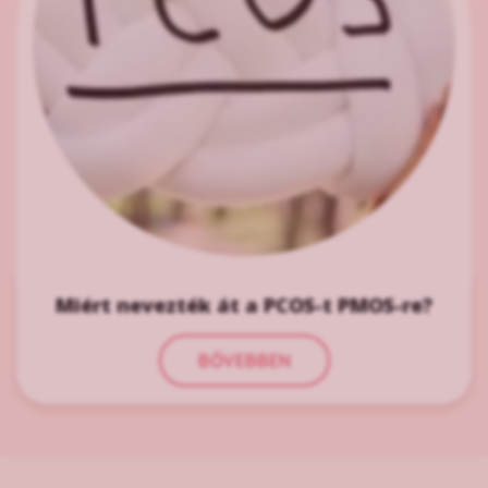
Miért nevezték át a PCOS-t PMOS-re?
BŐVEBBEN