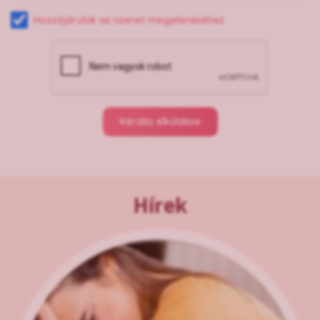
Hozzájárulok az üzenet megjelenéséhez
Kérdés elküldése
Hírek