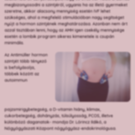
megbizonyosodni a szintjéről, ugyanis ha az illető gyermeket
szeretne, akkor alacsony mennyiség esetén IVF lehet
szükséges, ahol a megfelelő stimulációban nagy segítséget
nyújt a hormon szintjének meghatározása. Azonban nem árt
azzal tisztában lenni, hogy az AMH igen csekély mennyisége
esetén a lombik program sikeres kimenetele is csupán
minimális.
Az Antimüller hormon
szintjét több tényező
is befolyásolja,
többek között az
autoimmun
pajzsmirigybetegség, a D-vitamin hiány, klimax,
cukorbetegség, dohányzás, túlsúlyosság, PCOS, illetve
különböző daganatok- mondja Dr. Lőrincz Ildikó, a
Nőgyógyászati Központ nőgyógyász-endokrinológusa.