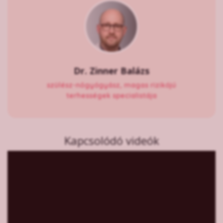
Dr. Zinner Balázs
szülész-nőgyógyász, magas rizikójú
terhességek specialistája
Kapcsolódó videók