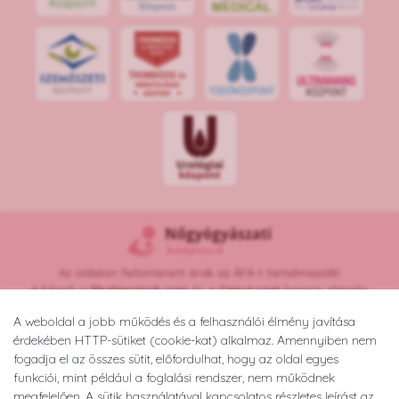
KÖ
ZPON
T
Az oldalon feltüntetett árak az ÁFÁ-t tartalmazzák!
A képek a
Shutterstock.com
és a
Canva.com
licence alapján
kerültek felhasználásra.
A weboldal a jobb működés és a felhasználói élmény javítása
Copyright © 2026 •
nogyogyaszatikozpont.hu
érdekében HTTP-sütiket (cookie-kat) alkalmaz. Amennyiben nem
Minden jog fenntartva.
fogadja el az összes sütit, előfordulhat, hogy az oldal egyes
Developed by
Appon
&
György Nándor
funkciói, mint például a foglalási rendszer, nem működnek
megfelelően. A sütik használatával kapcsolatos részletes leírást az