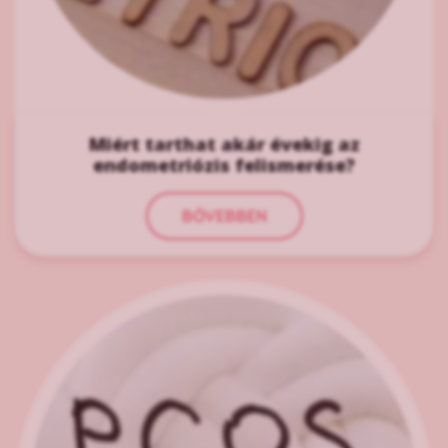
Miért tarthat akár évekig az
endometriózis felismerése?
BŐVEBBEN