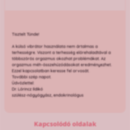
Tisztelt Tünde!
A külső vibrátor használata nem ártalmas a
terhességre. Viszont a terhesség előrehaladtával a
többszörös orgazmus okozhat problémákat. Az
orgazmus méh-összehúzódásokat eredményezhet.
Ezzel kapcsolatban keresse fel orvosát.
További szép napot.
Üdvözlettel:
Dr. Lőrincz Ildikó
szülész-nőgyógyász, endokrinológus
Kapcsolódó oldalak