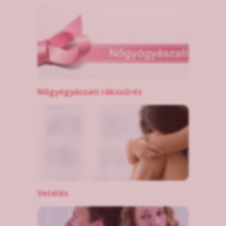
Nőgyógyászati rákszűrés
Vetélés