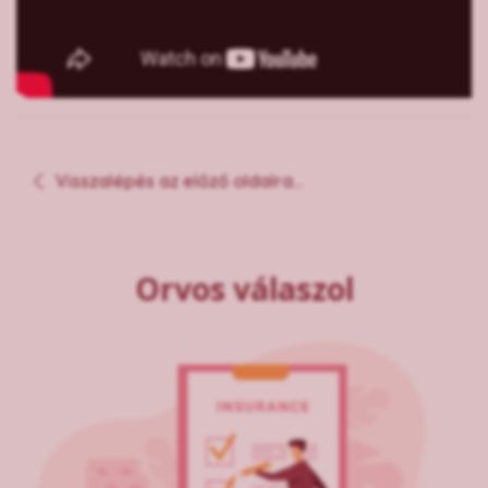
Visszalépés az előző oldalra...
Orvos válaszol