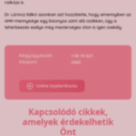
rizikója is.
Dr. Lőrincz Ildikó azonban azt hozzátette, hogy amennyiben az
AMH mennyisége egy bizonyos szint alá csökken, úgy a
teherbeesés esélye még mesterséges úton is igen csekély.
Nőgyógyászati
+36 70 621
Központ
2443
Online bejelentkezés
Kapcsolódó cikkek,
amelyek érdekelhetik
Önt