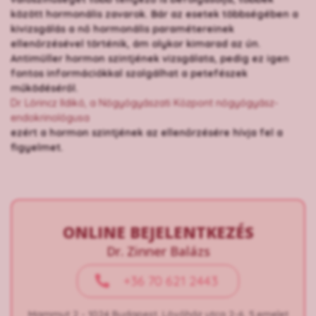
között hormonális zavarok. Bár az esetek többségében a
kivizsgálás a nő hormonális paramétereinek
ellenőrzésével történik, ám olykor kimarad az ún.
Antimüller hormon szintjének vizsgálata, pedig ez igen
fontos információkkal szolgálhat a petefészek
működéséről.
Dr. Lőrincz Ildikó, a Nőgyógyászati Központ nőgyógyász-
endokrinológusa
ezért a hormon szintjének az ellenőrzésére hívja fel a
figyelmet.
ONLINE BEJELENTKEZÉS
Dr. Zinner Balázs
+36 70 621 2443
Mammut 2 - 1024 Budapest, Lövőház utca 2-6. 5.emelet