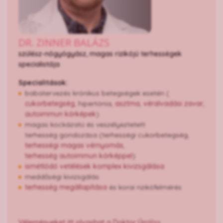
DR. ZINNER BALÁZS
szülész-nőgyógyász, magas rizikójú terhességek
specialistája
Specialitások:
babatervezés krónikus betegségek esetén (
cukorbetegség
, hipertónia,
asztma
,
véralvadási zavar
,
autoimmun kórképek
)
magas kockázatú és veszélyeztetett
terhesség gondozása (terhességi cukorbetegség,
terhességi magas vérnyomás
,
terhesség autoimmun kórképpel
)
​​​​​​ismétlődő vetélések komplex kivizsgálása
meddőségi kivizsgálás
terhesség megállapítása
és korai rizikófelmérés
Véleményeket itt olvashat a Doktor Úrról>>