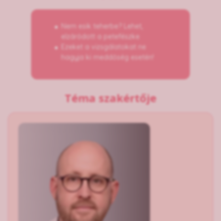
Nem esik teherbe? Lehet,
elzáródott a petefészke
Ezeket a vizsgálatokat ne
hagyja ki meddőség esetén!
Téma szakértője