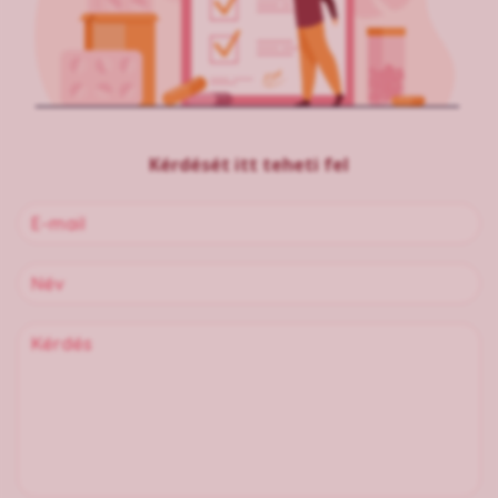
Kérdését itt teheti fel