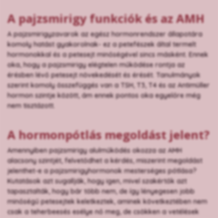
A pajzsmirigy funkciók és az AMH
A pajzsmirigyzavarok az egész hormonrendszer állapotára
komoly hatást gyakorolnak- ez a petefészek által termelt
hormonokkal és a petesejt minőségével sincs másként. Ennek
oka, hogy a pajzsmirigy elégtelen működése rontja az
érésben lévő petesejt növekedését és érését. Tanulmányok
szerint komoly összefüggés van a TSH, T3, T4 és az Antimüller
hormon szintje között, ám ennek pontos oka egyelőre még
nem tisztázott.
A hormonpótlás megoldást jelent?
Amennyiben pajzsmirigy alulműködés okozza az AMH
alacsony szintjét, felvetődhet a kérdés, miszerint megoldást
jelenthet-e a pajzsmirigyhormonok mesterséges pótlása?
Kutatások azt sugallják, hogy igen, mivel szakértők azt
tapasztalták, hogy bár több nem, de így lényegesen jobb
minőségű petesejtek keletkeztek, aminek következtében nem
csak a teherbeesés esélye nő meg, de csökken a vetélések