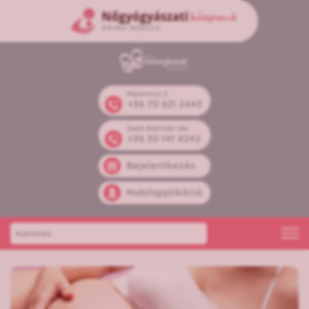
Mammut 2
+36 70 621 2443
Széll Kálmán tér
+36 30 141 4242
Bejelentkezés
Mobilapplikáció