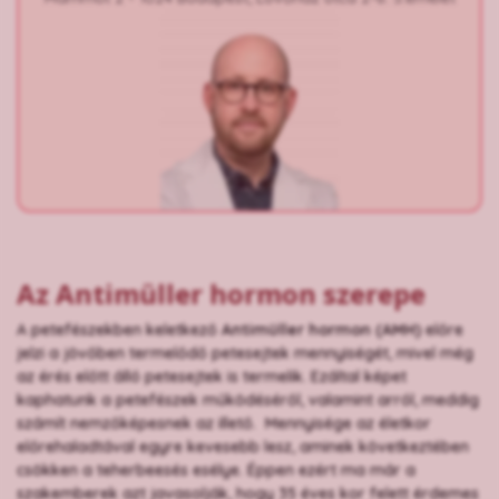
Az Antimüller hormon szerepe
A petefészekben keletkező
Antimüller hormon (AMH)
előre
jelzi a jövőben termelődő petesejtek mennyiségét, mivel még
az érés előtt álló petesejtek is termelik. Ezáltal képet
kaphatunk a petefészek működéséről, valamint arról, meddig
számít nemzőképesnek az illető. Mennyisége az életkor
előrehaladtával egyre kevesebb lesz, aminek következtében
csökken a teherbeesés esélye. Éppen ezért ma már a
szakemberek azt javasolják, hogy 35 éves kor felett érdemes