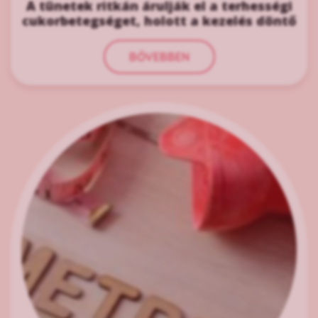
A tünetek ritkán árulják el a terhességi
cukorbetegséget, holott a kezelés döntő
BŐVEBBEN