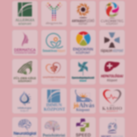
jó
Alvás
IMMUN
KÖZPONT
Központ
S
POR
T
O
R
V
OS
I