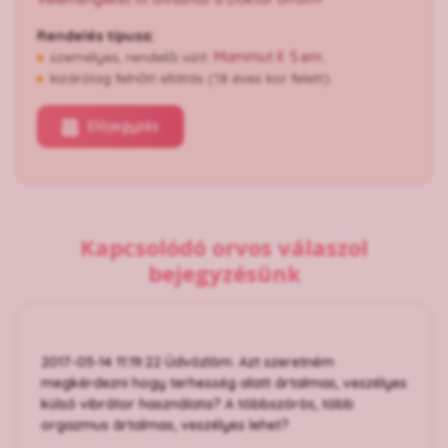
Rendelés típusa:
személyes, rendelői vizit:
Mammut II. 5.em.
kizárólag felnőtt ellátás (18 éves kor felett)
Előjegyzés
Kapcsolódó orvos válaszol
bejegyzésünk
2017-05-14 11:19:22 Üdvözlöm. Azt szeretném
megkérdezni hogy terhesség alatt ártalmas, veszélyes
külső vibrátor használata? A többszörös, több
orgazmus ártalmas, veszélyes lehet?