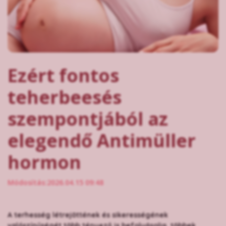
Ezért fontos
teherbeesés
szempontjából az
elegendő Antimüller
hormon
Módosítás:2026.04.15 09:48
A terhesség létrejöttének és sikerességének
valószínűségét több tényező is befolyásolja, többek