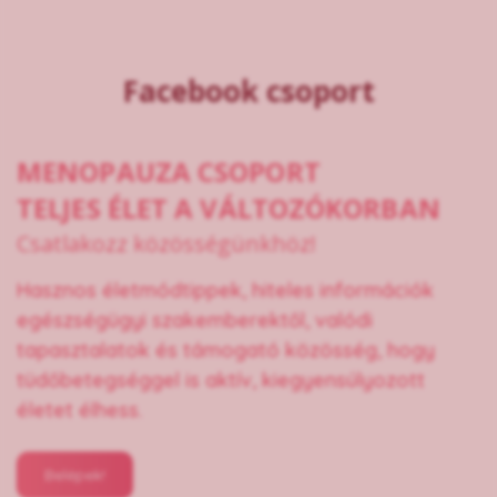
Facebook csoport
MENOPAUZA CSOPORT
TELJES ÉLET A VÁLTOZÓKORBAN
Csatlakozz közösségünkhöz!
Hasznos életmódtippek, hiteles információk
egészségügyi szakemberektől, valódi
tapasztalatok és támogató közösség, hogy
tüdőbetegséggel is aktív, kiegyensúlyozott
életet élhess.
Belépek!