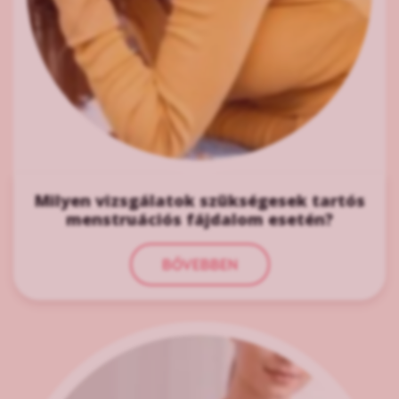
Milyen vizsgálatok szükségesek tartós
menstruációs fájdalom esetén?
BŐVEBBEN