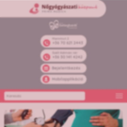
Mammut 2
+36 70 621 2443
Széll Kálmán tér
+36 30 141 4242
Bejelentkezés
Mobilapplikáció