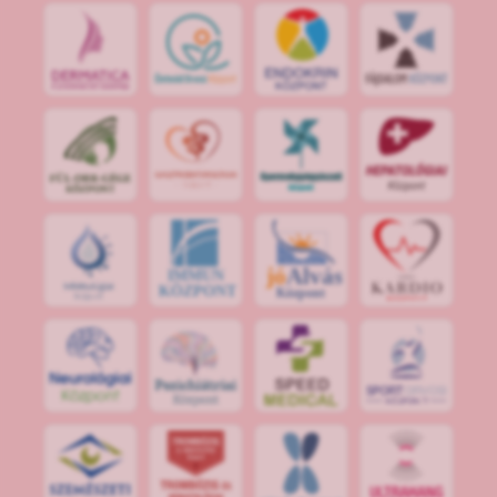
jó
Alvás
IMMUN
KÖZPONT
Központ
S
POR
T
O
R
V
OS
I
KÖ
ZPON
T