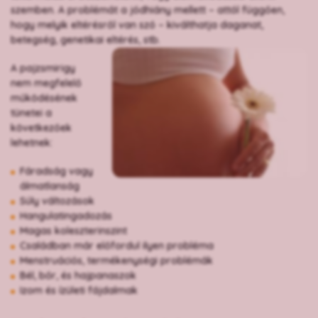
szemben. A problémát a jódhiány mellett – attól függően,
hogy melyik eltérésről van szó – kiválthatja daganat,
betegség, genetikai eltérés, stb.
A pajzsmirigy
nem megfelelő
működésének
tünetei a
következőek
lehetnek:
Fáradság vagy
álmatlanság
Súly változások
Hangulatingadozás
Magas koleszterinszint
Családban már előfordul ilyen probléma
Menstruációs, termékenységi problémák
Bél, bőr, és hajpanaszok
Izom és ízületi fájdalmak