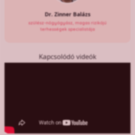
Dr. Zinner Balázs
szülész-nőgyógyász, magas rizikójú
terhességek specialistája
Kapcsolódó videók