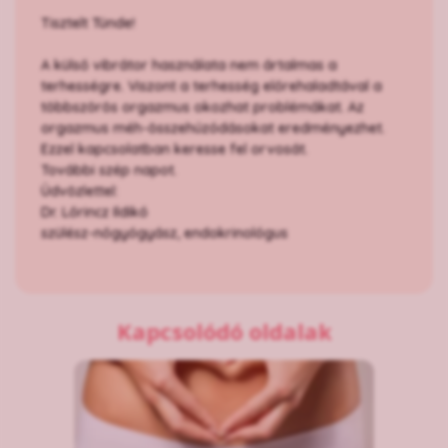
Tisztelt Tünde!
A külső vibrátor használata nem ártalmas a
terhességre. Viszont a terhesség előrehaladtával a
többszörös orgazmus okozhat problémákat. Az
orgazmus méh-összehúzódásokat eredményezhet.
Ezzel kapcsolatban keresse fel orvosát.
További szép napot.
Üdvözlettel:
Dr. Lőrincz Ildikó
szülész-nőgyógyász, endokrinológus
Kapcsolódó oldalak