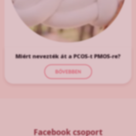
Miért nevezték át a PCOS-t PMOS-re?
BŐVEBBEN
Facebook csoport