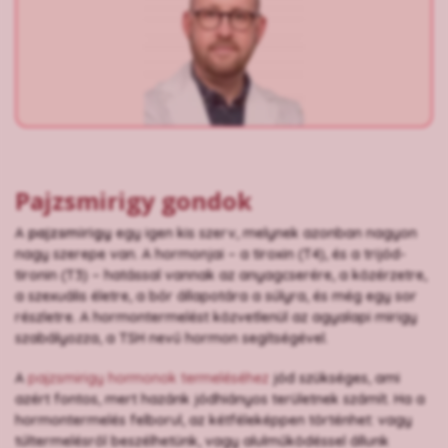
Pajzsmirigy gondok
A
pajzsmirigy
egy igen kis szerv, melynek azonban nagyon
nagy szerepe van. A hormonjai – a tiroxin (T4), és a trijód-
tironin (T3) – hatással vannak az anyagcserére, a közérzetre,
a szexuális életre, a bőr állapotára a súlyra, és még egy sor
részletre. A hormontermelést közvetlenül az agyalapi mirigy
szabályozza, a TSH nevű hormon segítségével.
A
pajzsmirigy hormonok termeléséhez
jód szükséges, ami
azért fontos, mert hazánk jódhiányos területnek számít. Ha a
hormontermelés felborul, az kétféleképpen történhet: vagy
túltermelésről beszélhetünk, vagy alulműködéssel állunk