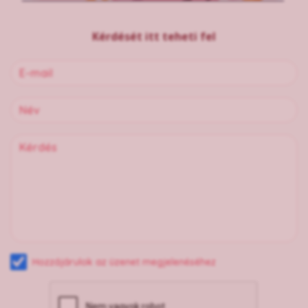
Kérdését itt teheti fel
Hozzájárulok az üzenet megjelenéséhez