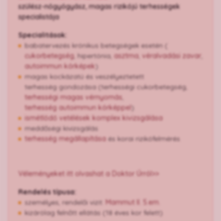
szülész-nőgyógyász, magas rizikójú terhességek
specialistája
Specialitások:
babatervezés krónikus betegségek esetén (
cukorbetegség
, hipertónia,
asztma
,
véralvadási zavar
,
autoimmun kórképek
)
magas kockázatú és veszélyeztetett
terhesség gondozása (terhességi cukorbetegség,
terhességi magas vérnyomás
,
terhesség autoimmun kórképpel
)
​​​​​​ismétlődő vetélések komplex kivizsgálása
meddőségi kivizsgálás
terhesség megállapítása
és korai rizikófelmérés
Véleményeket itt olvashat a Doktor Úrról>>
Rendelés típusa:
személyes, rendelői vizit:
Mammut II. 5.em.
kizárólag felnőtt ellátás (18 éves kor felett)