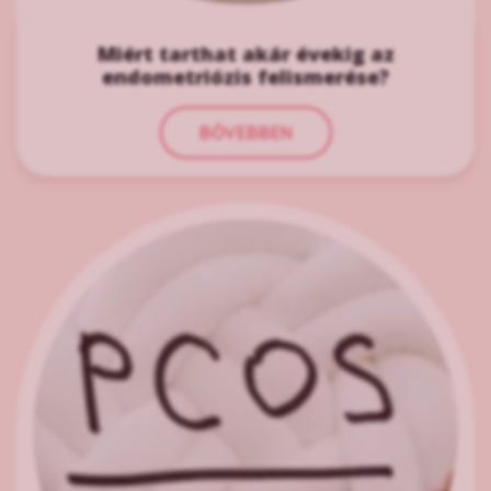
Miért tarthat akár évekig az
endometriózis felismerése?
BŐVEBBEN