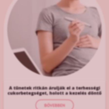
A tünetek ritkán árulják el a terhességi
cukorbetegséget, holott a kezelés döntő
BŐVEBBEN