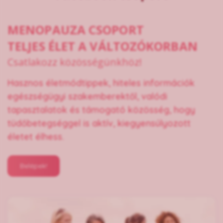
MENOPAUZA CSOPORT
TELJES ÉLET A VÁLTOZÓKORBAN
Csatlakozz közösségünkhöz!
Hasznos életmódtippek, hiteles információk
egészségügyi szakemberektől, valódi
tapasztalatok és támogató közösség, hogy
tüdőbetegséggel is aktív, kiegyensúlyozott
életet élhess.
Belépek!