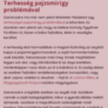
Terhesség pajzsmirigy
problémával
Szerencsére ma már nem jelent lehetetlen feladatot egy
terhességet pajzsmirigy problémákkal
is kihordani. Ez
azonban nem jelenti azt, hogy ne kellene komoly figyelmet
fordítani rá, hiszen a baba fejlődése, élete is veszélybe
kerülhet.
A terhesség első harmadában a magzat kizárólag az anyától
kapja a pajzsmirigyhormonokat, a saját hormontermelése
csak később, fokozatosan indul meg. Ennek megfelelően
legyen szó alul, vagy túlműködésről az anya esetében,
mindenképpen rossz dózis jut el a babához is. Ez pedig ebben
az esetben fejlődési rendellenességeket, koraszülést, vagy
akár sajnos vetélést is okozhat. – fejti ki
dr. Lőrincz Ildikó
, a
Nőgyógyászati Központ
szülész-nőgyógyásza.
Szerencsére a legtöbb esetben az anyák már tisztában
vannak a saját betegségükkel, mikor a gyerekvállalás mellett
döntenek. Azonban a megváltozott szükségletek miatt
ilyenkor fokozottabban kell figyelni a kismamát és a babát is.