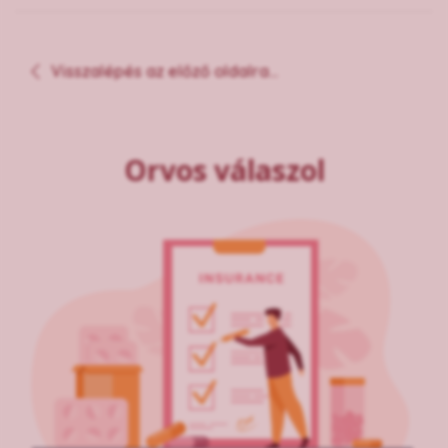
Visszalépés az előző oldalra...
Orvos válaszol