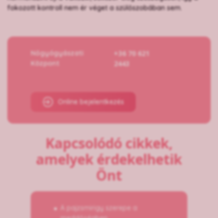
fokozott kontroll nem ér véget a szülőszobában sem.
Nőgyógyászati
+36 70 621
Központ
2443
Online bejelentkezés
Kapcsolódó cikkek,
amelyek érdekelhetik
Önt
A pajzsmirigy szerepe a