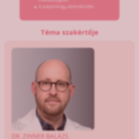
meddőségben
A pajzsmirigy alulműködés
Téma szakértője
DR. ZINNER BALÁZS