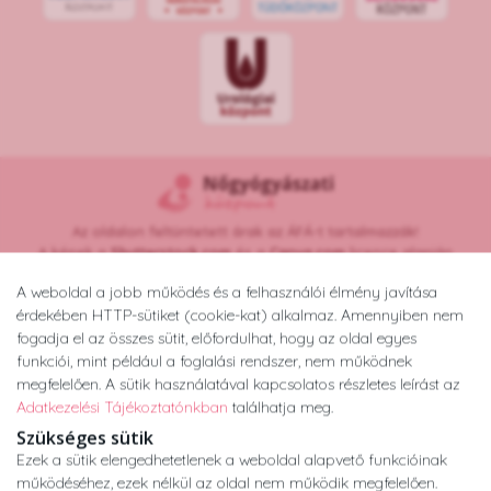
Az oldalon feltüntetett árak az ÁFÁ-t tartalmazzák!
A képek a
Shutterstock.com
és a
Canva.com
licence alapján
kerültek felhasználásra.
A weboldal a jobb működés és a felhasználói élmény javítása
Copyright © 2026 •
nogyogyaszatikozpont.hu
érdekében HTTP-sütiket (cookie-kat) alkalmaz. Amennyiben nem
Minden jog fenntartva.
fogadja el az összes sütit, előfordulhat, hogy az oldal egyes
Developed by
Appon
&
György Nándor
funkciói, mint például a foglalási rendszer, nem működnek
megfelelően. A sütik használatával kapcsolatos részletes leírást az
Adatkezelési Tájékoztatónkban
találhatja meg.
Adatkezelési tájékoztató
ÁSZF
Impresszum
Szükséges sütik
Ezek a sütik elengedhetetlenek a weboldal alapvető funkcióinak
működéséhez, ezek nélkül az oldal nem működik megfelelően.