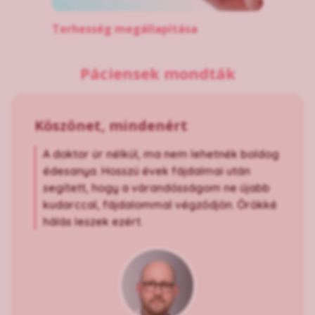
Terhesség megállapítása
Páciensek mondták
Köszönet, mindenért
A doktor úr nélkül, ma nem lehetnék boldog
édesanya. Hosszú évek fájdalmai után
segített, hogy a várandósságom ne újabb
kudarccal, fájdalommal végződjön. Örökké
hálás leszek ezért.