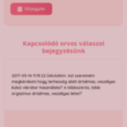
Előjegyzés
Kapcsolódó orvos válaszol
bejegyzésünk
2017-05-14 11:19:22 Üdvözlöm. Azt szeretném
megkérdezni hogy terhesség alatt ártalmas, veszélyes
külső vibrátor használata? A többszörös, több
orgazmus ártalmas, veszélyes lehet?