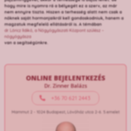
hogy mire is nyomra rá a bélyegét ez a szerv, az már
nem ennyire tiszta. Hiszen a terhesség alatt nem csak a
nőknek saját hormonjaikról kell gondoskodniuk, hanem a
magzatuk megfelelő ellátásáról is. A témában
dr. Lőricz Ildikó, a Nőgyógyászati Központ szülész –
nőgyógyásza
van a segítségünkre.
ONLINE BEJELENTKEZÉS
Dr. Zinner Balázs
+36 70 621 2443
Mammut 2 - 1024 Budapest, Lövőház utca 2-6. 5.emelet