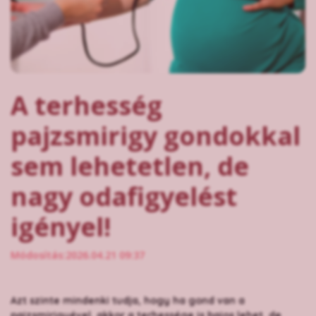
A terhesség
pajzsmirigy gondokkal
sem lehetetlen, de
nagy odafigyelést
igényel!
Módosítás:2026.04.21 09:37
Azt szinte mindenki tudja, hogy ha gond van a
pajzsmirigyével, akkor a terhessége is bajos lehet. de