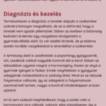
Diagnózis és kezelés
Természetesen a diagnózis a tünetek alapján a szakember
számára könnyen megadható, de az is előfordul, hogy a
tünetek nem igazán jellemzőek. Ebben az esetben a biztonság
kedvéért érdemes egy vizsgálatot elvégeztetni a
gyermekvállalás előtt. Ez vérvétellel történik, de probléma
esetén további vizsgálatokat is elrendelhet a szakember.
A terhesség alatt is szedhetőek a pajzsmirigy gyógyszerek,
sőt, szedésük sokkal nagyobb kontroll alá is kerül. Ebben az
időszakban ugyanis megnő a hormonigény, hiszen az anya a
gyermek igényeit is fedezi. Ennek megfelelően a gyógyszer
adagjának módosítására is szükség lehet. Mivel ez az időszak
folyamatos változás, így az adagokat is folyamatosan
szemmel kell tartani, vagyis a kontroll mindenképpen erősen
ajánlott.
Arról sem szabad megfeledkezni, hogy a szülés után a
hormonszint újra változik, sokszor elég szeszélyesen, így a