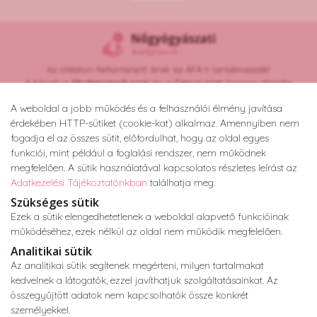
Az oldalon feltüntetett árak az ÁFÁ-t tartalmazzák!
A képek a
Shutterstock.com
és a
Canva.com
licence alapján
kerültek felhasználásra.
A weboldal a jobb működés és a felhasználói élmény javítása
Copyright © 2026 •
nogyogyaszatikozpont.hu
érdekében HTTP-sütiket (cookie-kat) alkalmaz. Amennyiben nem
Minden jog fenntartva.
fogadja el az összes sütit, előfordulhat, hogy az oldal egyes
Developed by
Appon
&
György Nándor
funkciói, mint például a foglalási rendszer, nem működnek
megfelelően. A sütik használatával kapcsolatos részletes leírást az
Adatkezelési Tájékoztatónkban
találhatja meg.
Adatkezelési tájékoztató
ÁSZF
Impresszum
Szükséges sütik
Ezek a sütik elengedhetetlenek a weboldal alapvető funkcióinak
működéséhez, ezek nélkül az oldal nem működik megfelelően.
Analitikai sütik
Az analitikai sütik segítenek megérteni, milyen tartalmakat
kedvelnek a látogatók, ezzel javíthatjuk szolgáltatásainkat. Az
összegyűjtött adatok nem kapcsolhatók össze konkrét
személyekkel.