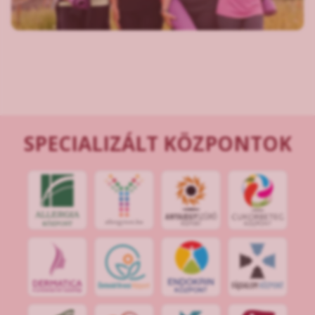
SPECIALIZÁLT KÖZPONTOK