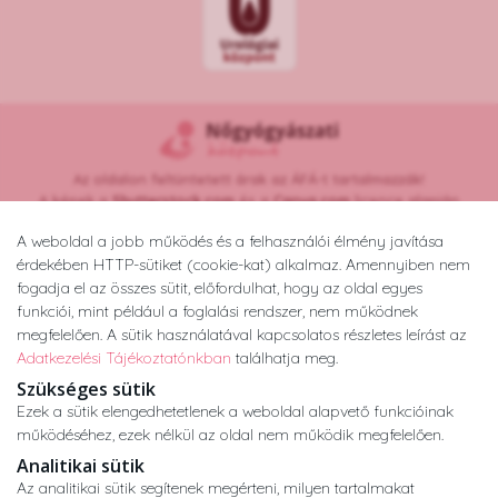
Az oldalon feltüntetett árak az ÁFÁ-t tartalmazzák!
A képek a
Shutterstock.com
és a
Canva.com
licence alapján
kerültek felhasználásra.
A weboldal a jobb működés és a felhasználói élmény javítása
Copyright © 2026 •
nogyogyaszatikozpont.hu
érdekében HTTP-sütiket (cookie-kat) alkalmaz. Amennyiben nem
Minden jog fenntartva.
fogadja el az összes sütit, előfordulhat, hogy az oldal egyes
Developed by
Appon
&
György Nándor
funkciói, mint például a foglalási rendszer, nem működnek
megfelelően. A sütik használatával kapcsolatos részletes leírást az
Adatkezelési Tájékoztatónkban
találhatja meg.
Adatkezelési tájékoztató
ÁSZF
Impresszum
Szükséges sütik
Ezek a sütik elengedhetetlenek a weboldal alapvető funkcióinak
működéséhez, ezek nélkül az oldal nem működik megfelelően.
Analitikai sütik
Az analitikai sütik segítenek megérteni, milyen tartalmakat