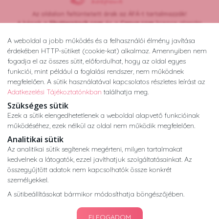
Az oldalon feltüntetett árak az ÁFÁ-t tartalmazzák!
A képek a
Shutterstock.com
és a
Canva.com
licence alapján
kerültek felhasználásra.
A weboldal a jobb működés és a felhasználói élmény javítása
Copyright © 2026 •
nogyogyaszatikozpont.hu
érdekében HTTP-sütiket (cookie-kat) alkalmaz. Amennyiben nem
Minden jog fenntartva.
fogadja el az összes sütit, előfordulhat, hogy az oldal egyes
Developed by
Appon
&
György Nándor
funkciói, mint például a foglalási rendszer, nem működnek
megfelelően. A sütik használatával kapcsolatos részletes leírást az
Adatkezelési Tájékoztatónkban
találhatja meg.
Adatkezelési tájékoztató
ÁSZF
Impresszum
Szükséges sütik
Ezek a sütik elengedhetetlenek a weboldal alapvető funkcióinak
működéséhez, ezek nélkül az oldal nem működik megfelelően.
Analitikai sütik
Az analitikai sütik segítenek megérteni, milyen tartalmakat
kedvelnek a látogatók, ezzel javíthatjuk szolgáltatásainkat. Az
összegyűjtött adatok nem kapcsolhatók össze konkrét
személyekkel.
A sütibeállításokat bármikor módosíthatja böngészőjében.
ELFOGADOM