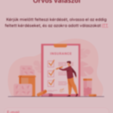
Orvos válaszol
Kérjük mielőtt felteszi kérdését, olvassa el az eddig
feltett kérdéseket, és az azokra adott válaszokat
ITT.