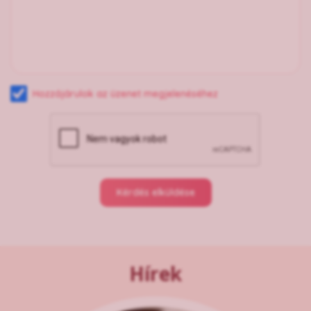
Hozzájárulok az üzenet megjelenéséhez
Kérdés elküldése
Hírek