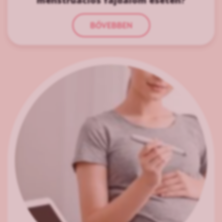
menstruációs fájdalom esetén?
BŐVEBBEN