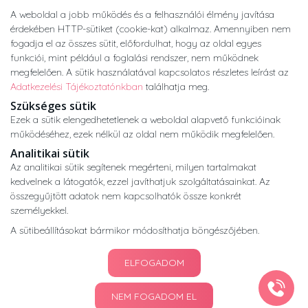
kerültek felhasználásra.
A weboldal a jobb működés és a felhasználói élmény javítása
Copyright © 2026 •
nogyogyaszatikozpont.hu
érdekében HTTP-sütiket (cookie-kat) alkalmaz. Amennyiben nem
Minden jog fenntartva.
fogadja el az összes sütit, előfordulhat, hogy az oldal egyes
Developed by
Appon
&
György Nándor
funkciói, mint például a foglalási rendszer, nem működnek
megfelelően. A sütik használatával kapcsolatos részletes leírást az
Adatkezelési Tájékoztatónkban
találhatja meg.
Adatkezelési tájékoztató
ÁSZF
Impresszum
Szükséges sütik
Ezek a sütik elengedhetetlenek a weboldal alapvető funkcióinak
működéséhez, ezek nélkül az oldal nem működik megfelelően.
Analitikai sütik
Az analitikai sütik segítenek megérteni, milyen tartalmakat
kedvelnek a látogatók, ezzel javíthatjuk szolgáltatásainkat. Az
összegyűjtött adatok nem kapcsolhatók össze konkrét
személyekkel.
A sütibeállításokat bármikor módosíthatja böngészőjében.
ELFOGADOM
NEM FOGADOM EL