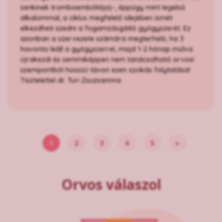
senkinek tromboembóliája)-, éppúgy mint legelső
alkalommal, a ciklus megfelelő idejében ismét
elkezdheti szedni a fogamzásgátló gyógyszerét. Ez
azonban a szervezete számára megterhelő, ha 3
havonta leáll a gyógyszerrel, majd 1-2 hónap múlva
újrakezdi és semmiképpen nem tanácsolható orvosi
szempontból hosszú távon ezen szokás folytatása!
Tisztelettel dr. Turi Zsuzsannna
1
2
3
4
5
»
Orvos válaszol