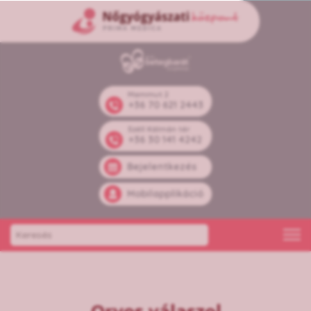
Mammut 2
+36 70 621 2443
Széll Kálmán tér
+36 30 141 4242
Bejelentkezés
Mobilapplikáció