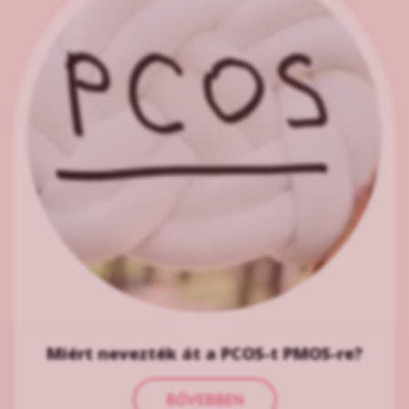
Miért nevezték át a PCOS-t PMOS-re?
BŐVEBBEN