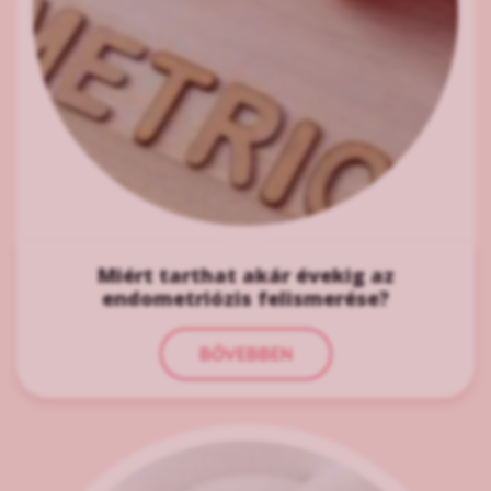
Miért tarthat akár évekig az
endometriózis felismerése?
BŐVEBBEN