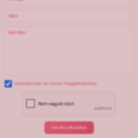
Hozzájárulok az üzenet megjelenéséhez
Kérdés elküldése