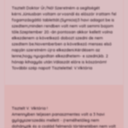
Tisztelt Doktor Úr/Nő! Szeretném a segítségét
kérni.Júniusban voltam orvosnál és először irattam fel
fogamzásgátló tablettát.(Symicia)3 havi adagot be is
szedtem,minden rendben volt nem volt semmi bajom
tőle.Szeptember 20.-án pontosan akkor kellett volna
elkezdenem a következő dobozt szedni de nem
szedtem be.Novemberben a következő menses első
napján szeretném újra elkezdeni.Kérdésem az
lenne,hogy nyugodtan elkezdhetem- e szedni,kb. 2
hónap kihagyás után.Válaszát előre is köszönöm!
További szép napot! Tisztelettel: V.Viktória
Tisztelt V. Viktória !
Amennyiben teljesen panaszmentes volt a 3 havi
gyógyszerszedés mellett - (remélhetőleg nem
dohányzik és a család felmenői történetében nem volt