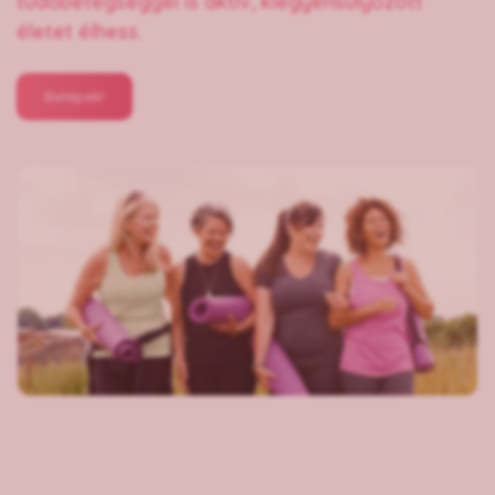
tüdőbetegséggel is aktív, kiegyensúlyozott
életet élhess.
Belépek!