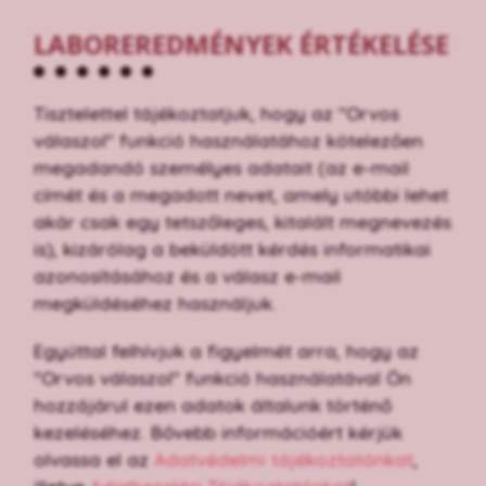
LABOREREDMÉNYEK ÉRTÉKELÉSE
Tisztelettel tájékoztatjuk, hogy az "Orvos
válaszol" funkció használatához kötelezően
megadandó személyes adatait (az e-mail
címét és a megadott nevet, amely utóbbi lehet
akár csak egy tetszőleges, kitalált megnevezés
is), kizárólag a beküldött kérdés informatikai
azonosításához és a válasz e-mail
megküldéséhez használjuk.
Egyúttal felhívjuk a figyelmét arra, hogy az
"Orvos válaszol" funkció használatával Ön
hozzájárul ezen adatok általunk történő
kezeléséhez. Bővebb információért kérjük
olvassa el az
Adatvédelmi tájékoztatónkat
,