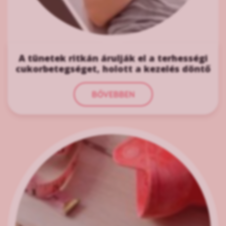
A tünetek ritkán árulják el a terhességi
cukorbetegséget, holott a kezelés döntő
BŐVEBBEN