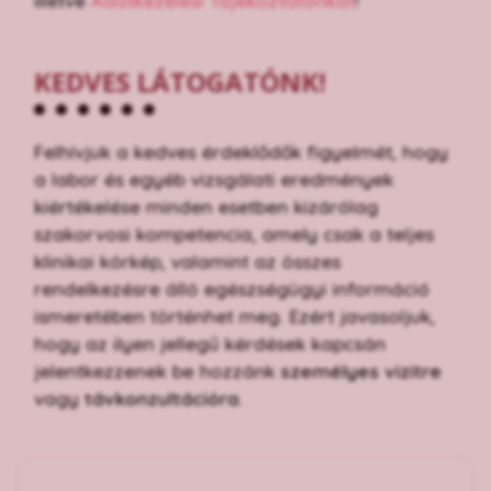
illetve
Adatkezelési Tájékoztatónkat
!
KEDVES LÁTOGATÓNK!
Felhívjuk a kedves érdeklődők figyelmét, hogy
a labor és egyéb vizsgálati eredmények
kiértékelése minden esetben kizárólag
szakorvosi kompetencia, amely csak a teljes
klinikai kórkép, valamint az összes
rendelkezésre álló egészségügyi információ
ismeretében történhet meg. Ezért javasoljuk,
hogy az ilyen jellegű kérdések kapcsán
jelentkezzenek be hozzánk
személyes vizitre
vagy
távkonzultációra
.