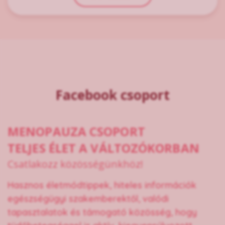
Facebook csoport
MENOPAUZA CSOPORT
TELJES ÉLET A VÁLTOZÓKORBAN
Csatlakozz közösségünkhöz!
Hasznos életmódtippek, hiteles információk
egészségügyi szakemberektől, valódi
tapasztalatok és támogató közösség, hogy