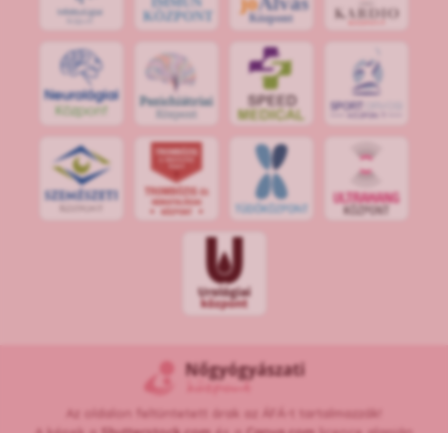
jó
Alvás
IMMUN
KÖZPONT
Központ
S
POR
T
O
R
V
OS
I
KÖ
ZPON
T
Az oldalon feltüntetett árak az ÁFÁ-t tartalmazzák!
A képek a
Shutterstock.com
és a
Canva.com
licence alapján