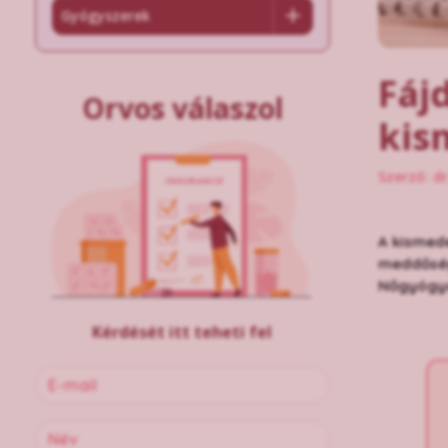
Gyógyszerek
Fáj
Orvos válaszol
kis
Szerző: d
A kismede
meddőségh
Nőgyógyás
Kérdését itt teheti fel