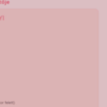
tője
YI
or felett)