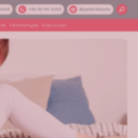
 2443
+36 30 141 4242
Bejelentkezés
rak
Vélemények
Kapcsolat