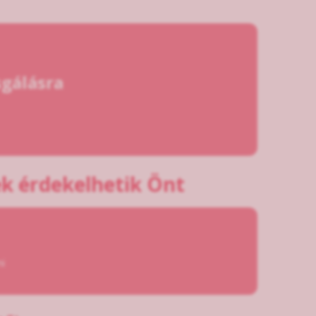
sgálásra
k érdekelhetik Önt
i