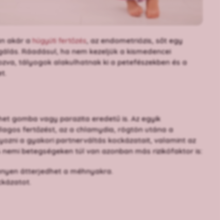
án akár a
húgyúti fertőzés
, az endometriózis, sőt egy
zsgálás. Ráadásul, ha nem kezeljük a kismedencei
zva, tályogok alakulhatnak ki a petefészekben és a
het.
ehet gomba vagy parazita eredetű is. Az egyik
lagos fertőzést, az a chlamydia, rögtön utána a
ozni a gyakori partnerváltás kockázatait, valamint az
 nemi betegségeken túl van azonban más rizikófaktor is:
nnyen átterjedhet a méhnyakra.
ckázatot.