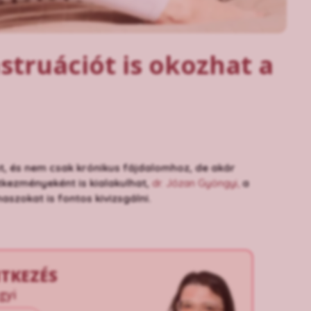
struációt is okozhat a
t, és nem csak krónikus fájdalomhoz, de akár
tkezményeként is kialakulhat,
dr. Józan Gyöngyi,
a
zokat is fontos kivizsgálni.
NTKEZÉS
gyi