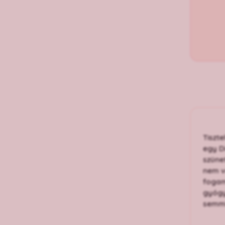
Tiszt
egy D
szüne
nem v
fogam
gyógy
semmi