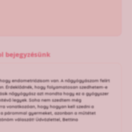
ol bejegyzésünk
t, hogy endometriózisom van. A nőgyógyászom felírt
tosan. Érdeklődnék, hogy folyamatosan szedhetem-e
másik nőgyógyász azt mondta hogy ez a gyógyszer
mitévő legyek. Soha nem szedtem még
ra vonatkozóan, hogy hogyan kell szedni a
k a párommal gyermeket, azonban a műtétet
önöm válaszát! Üdvözlettel, Bettina