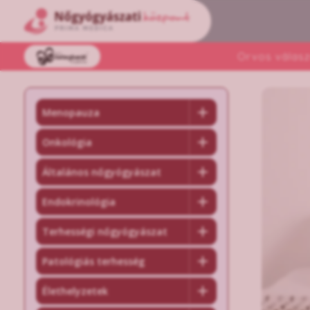
Orvos válasz
Menopauza
Onkológia
Általános nőgyógyászat
Endokrinológia
Terhességi nőgyógyászat
Patológiás terhesség
Élethelyzetek