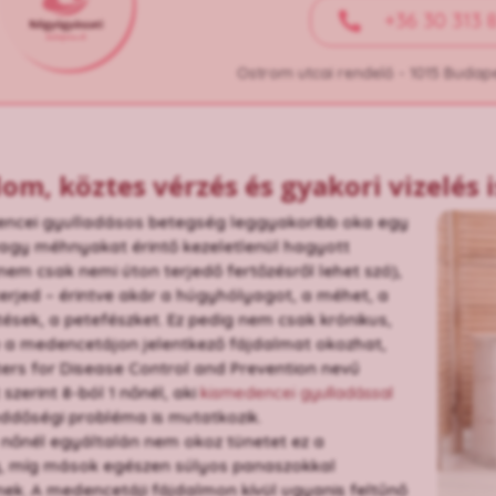
+36 30 313 
Ostrom utcai rendelő - 1015 Budape
lom, köztes vérzés és gyakori vizelés 
encei gyulladásos betegség leggyakoribb oka egy
agy méhnyakat érintő kezeletlenül hagyott
nem csak nemi úton terjedő fertőzésről lehet szó),
erjed – érintve akár a húgyhólyagot, a méhet, a
ések, a petefészket. Ez pedig nem csak krónikus,
 a medencetájon jelentkező fájdalmat okozhat,
ers for Disease Control and Prevention nevű
szerint 8-ból 1 nőnél, aki
kismedencei gyulladással
ddőségi probléma is mutatkozik.
nőnél egyáltalán nem okoz tünetet ez a
, míg mások egészen súlyos panaszokkal
nek. A medencetáji fájdalmon kívül ugyanis feltűnő