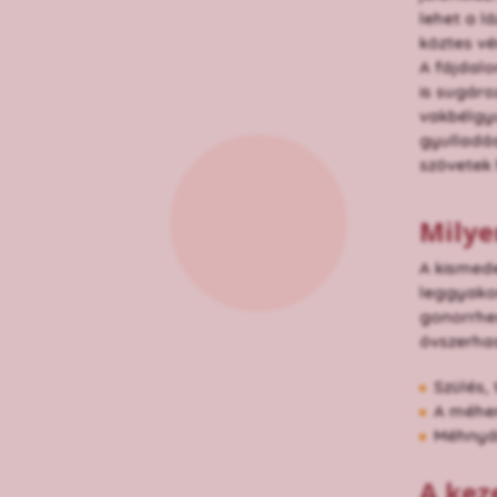
lehet a l
köztes vér
A fájdal
is sugáro
vakbélgyu
gyulladás
szövetek 
Milye
A kismede
leggyakor
gonorrhea
óvszerhas
Szülés,
A méhen
Méhnyál
A kez