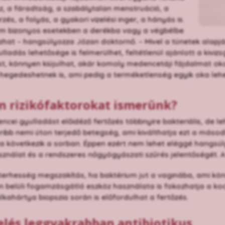
áz, a fáradtság, a szabálytalan menstruáció, a
zés, a folyás, a gyakori vizelési inger, a hányás is.
om bizonyos esetekben a derékba vagy a végbélbe
zhat – hangsúlyozza Józan doktornő. – Mivel a tünetek alapj
lladás lehetősége is felmerülhet, feltétlenül ajánlott a kivi
t, könnyen kiújulhat, akár komoly medencetáji fájdalmat oko
hegedeshetnek is, ami pedig a terméketlenség egyik oka le
n rizikófaktorokat ismerünk?
ncei gyulladást előidéző fertőzés többnyire bakteriális, de l
ibb nemi úton terjedő betegség, ami kiválthatja ezt a másod
 következik a sorban. Éppen ezért nem lehet eléggé hangsúly
ználat és a rendszeres nőgyógyászati szűrés jelentőségét. A
 terhesség megszakítás, ha baktérium jut a vaginába, ami kö
 belüli fogamzásgátló eszköz használata is fokozhatja a ko
kahártya biopszia során is előfordulhat a fertőzés.
elés leggyakrabban antibiotikus