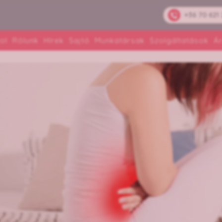
+36 70 621
ol
Rólunk
Hírek
Sajtó
Munkatársak
Szolgáltatások
Á