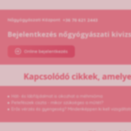
Nőgyógyászati Központ
+36 70 621 2443
Bejelentkezés nőgyógyászati kiviz
Online bejelentkezés
Kapcsolódó cikkek, amelye
Hát- és lábfájdalmat is okozhat a méhmióma
Petefészek ciszta - mikor szükséges a műtét?
Erős vérzés és gyengeség? Mindenképpen ki kell vizsgáltatn