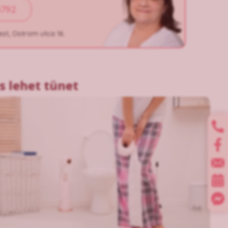
8792
st, Ostrom utca 16.
is lehet tünet