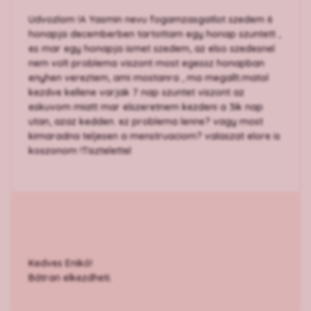
Udvozlom !A Yasmin nevu fogamzasgatlot szedem 6
honapja decemberben tartottam egy honap szuntett ,
es mar egy honapja ismet szedem, az elso szedesnel
nem volt problema viszont most egessz honapban
enyhen vereztem, ami mostanra , ma megallt.matol
kezdve kellene varjak 7 nap szuntet viszont az
eskuvom miatt mar elszeretnem kezdeni a 3ik nap
utan, azaz kedden. ez problema lenne? vagy most
kimaradna teljesen a menstruaciom? valaszat elore is
koszonom !Tisztelettel
Kedves Enikő!
Bátran elkezdheti.