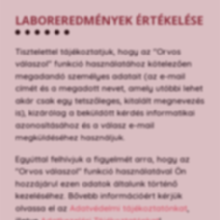
LABOREREDMÉNYEK ÉRTÉKELÉSE
Tisztelettel tájékoztatjuk, hogy az "Orvos
válaszol" funkció használatához kötelezően
megadandó személyes adatait (az e-mail
címét és a megadott nevet, amely utóbbi lehet
akár csak egy tetszőleges, kitalált megnevezés
is), kizárólag a beküldött kérdés informatikai
azonosításához és a válasz e-mail
megküldéséhez használjuk.
Egyúttal felhívjuk a figyelmét arra, hogy az
"Orvos válaszol" funkció használatával Ön
hozzájárul ezen adatok általunk történő
kezeléséhez. Bővebb információért kérjük
olvassa el az
Adatvédelmi tájékoztatónkat
,