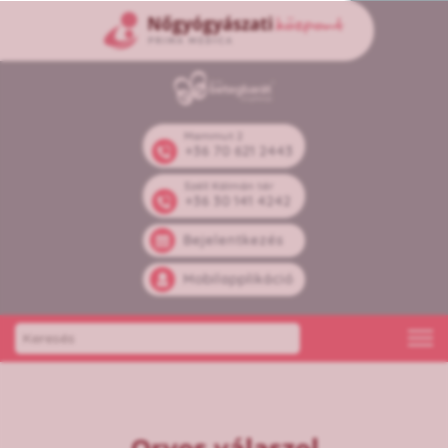
Mammut 2
+36 70 621 2443
Széll Kálmán tér
+36 30 141 4242
Bejelentkezés
Mobilapplikáció