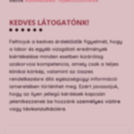
illetve
Adatkezelési Tájékoztatónkat
!
KEDVES LÁTOGATÓNK!
Felhívjuk a kedves érdeklődők figyelmét, hogy
a labor és egyéb vizsgálati eredmények
kiértékelése minden esetben kizárólag
szakorvosi kompetencia, amely csak a teljes
klinikai kórkép, valamint az összes
rendelkezésre álló egészségügyi információ
ismeretében történhet meg. Ezért javasoljuk,
hogy az ilyen jellegű kérdések kapcsán
jelentkezzenek be hozzánk
személyes vizitre
vagy
távkonzultációra
.