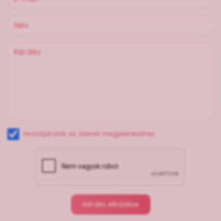
Hozzájárulok az üzenet megjelenéséhez
Kérdés elküldése