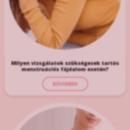
Milyen vizsgálatok szükségesek tartós
menstruációs fájdalom esetén?
BŐVEBBEN