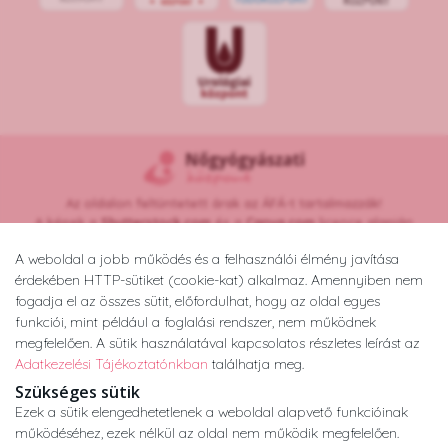
Az oldalon feltüntetett árak az ÁFÁ-t tartalmazzák!
A képek a
Shutterstock.com
és a
Canva.com
licence alapján
kerültek felhasználásra.
A weboldal a jobb működés és a felhasználói élmény javítása
Copyright © 2026 •
nogyogyaszatikozpont.hu
érdekében HTTP-sütiket (cookie-kat) alkalmaz. Amennyiben nem
Minden jog fenntartva.
fogadja el az összes sütit, előfordulhat, hogy az oldal egyes
Developed by
Appon
&
György Nándor
funkciói, mint például a foglalási rendszer, nem működnek
megfelelően. A sütik használatával kapcsolatos részletes leírást az
Adatkezelési Tájékoztatónkban
találhatja meg.
Adatkezelési tájékoztató
ÁSZF
Impresszum
Szükséges sütik
Ezek a sütik elengedhetetlenek a weboldal alapvető funkcióinak
működéséhez, ezek nélkül az oldal nem működik megfelelően.