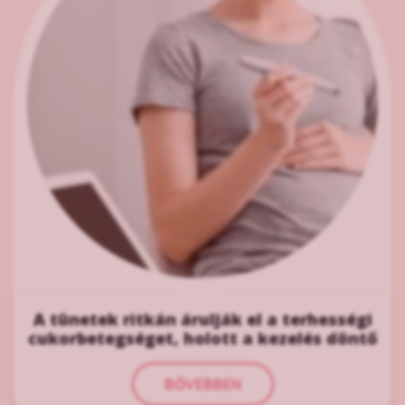
A tünetek ritkán árulják el a terhességi
cukorbetegséget, holott a kezelés döntő
BŐVEBBEN