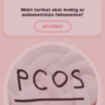
Miért tarthat akár évekig az
endometriózis felismerése?
BŐVEBBEN