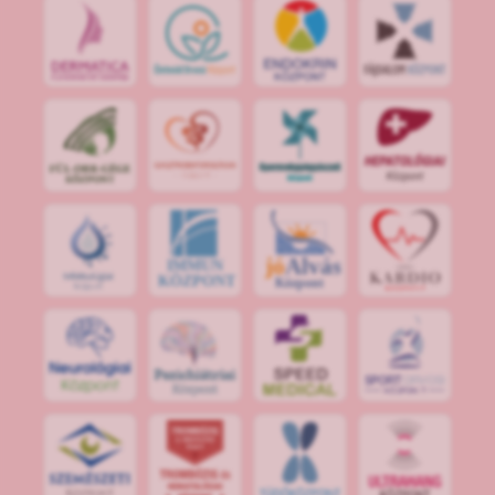
jó
Alvás
IMMUN
KÖZPONT
Központ
S
POR
T
O
R
V
OS
I
KÖ
ZPON
T