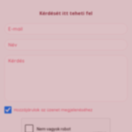
Kérdését itt teheti fel
Hozzájárulok az üzenet megjelenéséhez