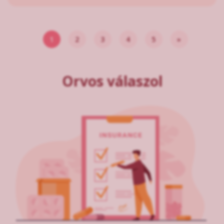
1
2
3
4
5
»
Orvos válaszol