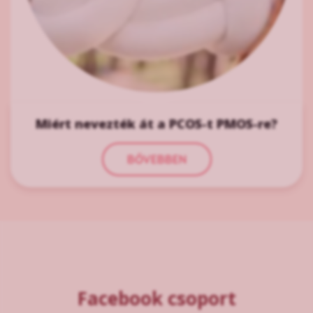
Miért nevezték át a PCOS-t PMOS-re?
BŐVEBBEN
Facebook csoport