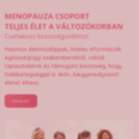
MENOPAUZA CSOPORT
TELJES ÉLET A VÁLTOZÓKORBAN
Csatlakozz közösségünkhöz!
Hasznos életmódtippek, hiteles információk
egészségügyi szakemberektől, valódi
tapasztalatok és támogató közösség, hogy
tüdőbetegséggel is aktív, kiegyensúlyozott
életet élhess.
Belépek!