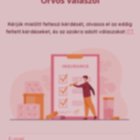
Orvos válaszol
Kérjük mielőtt felteszi kérdését, olvassa el az eddig
feltett kérdéseket, és az azokra adott válaszokat
ITT.