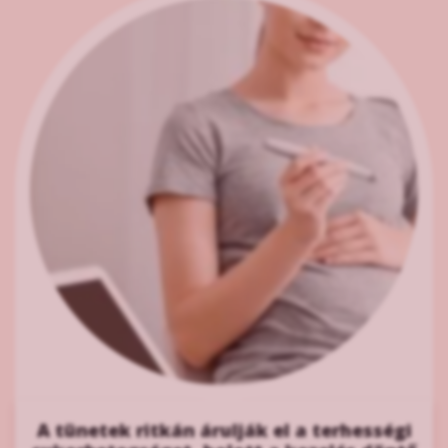
A tünetek ritkán árulják el a terhességi