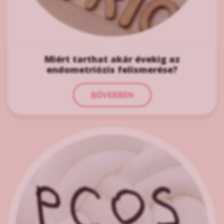
Miért tarthat akár évekig az
endometriózis felismerése?
BŐVEBBEN