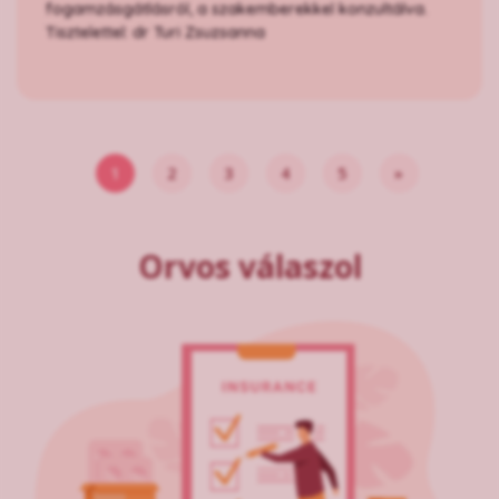
fogamzásgátlásról, a szakemberekkel konzultálva.
Tisztelettel: dr Turi Zsuzsanna
1
2
3
4
5
»
Orvos válaszol