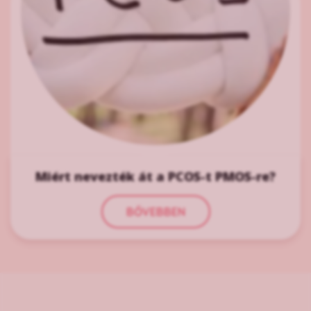
Miért nevezték át a PCOS-t PMOS-re?
BŐVEBBEN