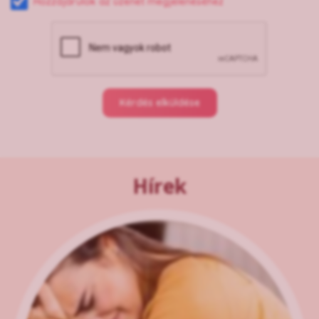
Hozzájárulok az üzenet megjelenéséhez
Kérdés elküldése
Hírek