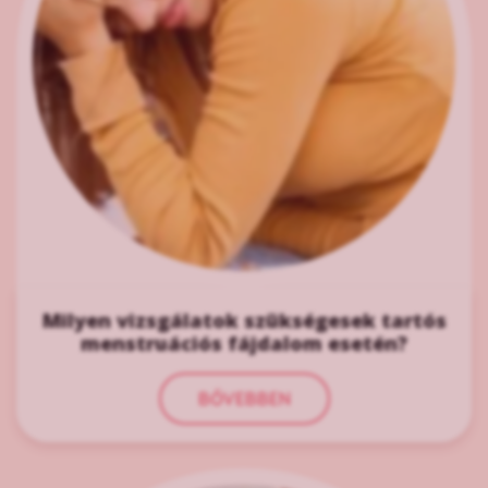
Milyen vizsgálatok szükségesek tartós
menstruációs fájdalom esetén?
BŐVEBBEN