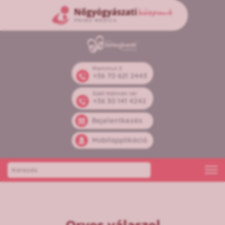
Mammut 2
+36 70 621 2443
Széll Kálmán tér
+36 30 141 4242
Bejelentkezés
Mobilapplikáció