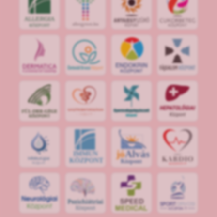
jó
Alvás
IMMUN
KÖZPONT
Központ
S
POR
T
O
R
V
OS
I
KÖ
ZPON
T