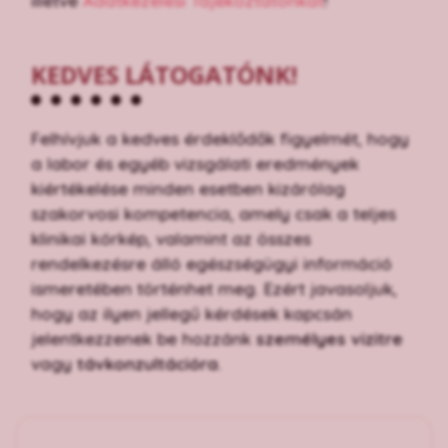
illetve
Adatkezelési Tájékoztatónkat
!
KEDVES LÁTOGATÓNK!
Felhívjuk a kedves érdeklődők figyelmét, hogy
a labor és egyéb vizsgálati eredmények
kiértékelése minden esetben kizárólag
szakorvosi kompetencia, amely csak a teljes
klinikai kórkép, valamint az összes
rendelkezésre álló egészségügyi információ
ismeretében történhet meg. Ezért javasoljuk,
hogy az ilyen jellegű kérdések kapcsán
jelentkezzenek be hozzánk
személyes vizitre
vagy
távkonzultációra
.