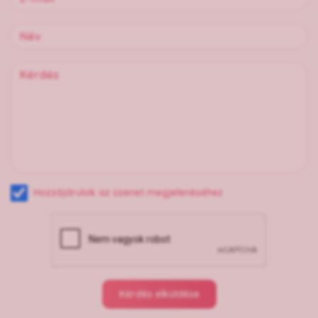
Hozzájárulok az üzenet megjelenéséhez
Kérdés elküldése