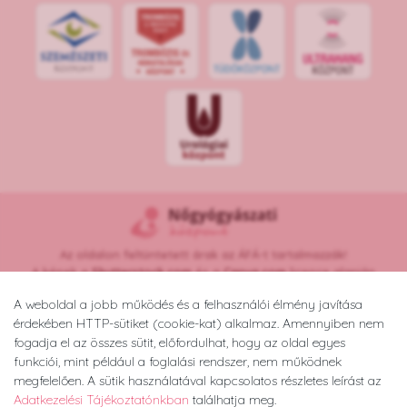
Az oldalon feltüntetett árak az ÁFÁ-t tartalmazzák!
A képek a
Shutterstock.com
és a
Canva.com
licence alapján
kerültek felhasználásra.
A weboldal a jobb működés és a felhasználói élmény javítása
Copyright © 2026 •
nogyogyaszatikozpont.hu
érdekében HTTP-sütiket (cookie-kat) alkalmaz. Amennyiben nem
Minden jog fenntartva.
fogadja el az összes sütit, előfordulhat, hogy az oldal egyes
Developed by
Appon
&
György Nándor
funkciói, mint például a foglalási rendszer, nem működnek
megfelelően. A sütik használatával kapcsolatos részletes leírást az
Adatkezelési Tájékoztatónkban
találhatja meg.