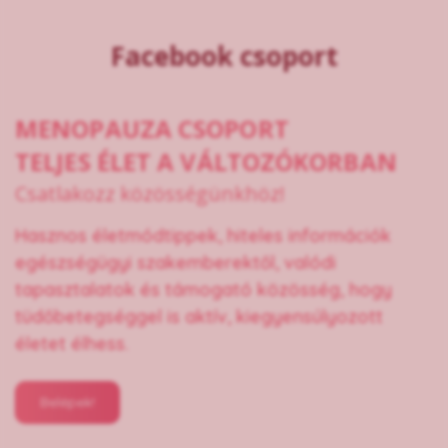
Facebook csoport
MENOPAUZA CSOPORT
TELJES ÉLET A VÁLTOZÓKORBAN
Csatlakozz közösségünkhöz!
Hasznos életmódtippek, hiteles információk
egészségügyi szakemberektől, valódi
tapasztalatok és támogató közösség, hogy
tüdőbetegséggel is aktív, kiegyensúlyozott
életet élhess.
Belépek!