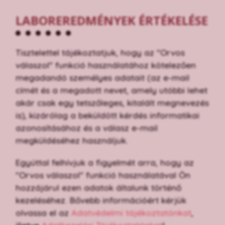
LABOREREDMÉNYEK ÉRTÉKELÉSE
Tisztelettel tájékoztatjuk, hogy az "Orvos
válaszol" funkció használatához kötelezően
megadandó személyes adatait (az e-mail
címét és a megadott nevet, amely utóbbi lehet
akár csak egy tetszőleges, kitalált megnevezés
is), kizárólag a beküldött kérdés informatikai
azonosításához és a válasz e-mail
megküldéséhez használjuk.
Egyúttal felhívjuk a figyelmét arra, hogy az
"Orvos válaszol" funkció használatával Ön
hozzájárul ezen adatok általunk történő
kezeléséhez. Bővebb információért kérjük
olvassa el az
Adatvédelmi tájékoztatónkat
,