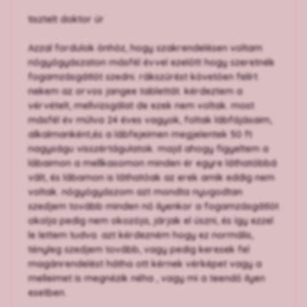
tisztelt doktor úr
Azzal fordulok önhöz, hogy szakrendelésen voltam
nőgyógyászaton másfél évvel ezelőtt hogy szeretnék
fogamzásgátlót szedni. rákszűrést követően felírt
nekem az orvos jangee tablettát. kérdeztem a
vérvételt, mellvizsgálat de ezek nem voltak. most
másfél év múlva 24 éves vagyok, foltak lábfájásaim,
alkalmanként,és a lábfejeimen megjelentek 50 ft
nagyságu visszértágulatok. majd ahogy figyeltem a
lábaimon a mellkasomon minden ér egyre láthatóbbá
vált, és lábamon is láthatóak az erek amik eddig nem
voltak. nőgyógyászom azt mondta nyugodtan
szedjem tovább minden nő ilyenkor a fogamzásgátlót
okolja pedig nem okozója, járjak el úszni, és így ezzel
le lettem tudva. azt kérdezném hogy ez normális,
tényleg szedjem tovább, vagy pedig keresek fel
magánrendelést hátha ott kérnek vérképet vagy a
melleimet is megnézik néha , vagy mi a teendő ilyen
esetben.