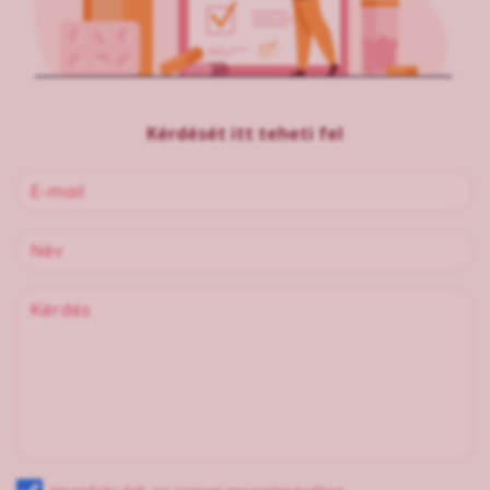
Kérdését itt teheti fel