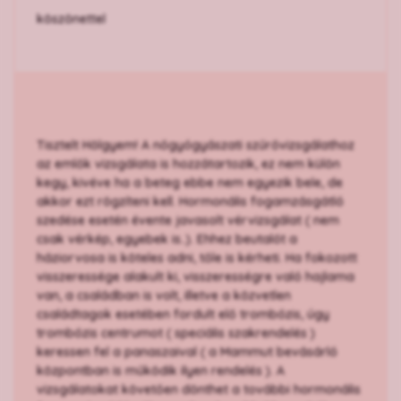
köszönettel
Tisztelt Hölgyem! A nőgyógyászati szűrővizsgálathoz
az emlők vizsgálata is hozzátartozik, ez nem külön
kegy, kivéve ha a beteg ebbe nem egyezik bele, de
akkor ezt rögzíteni kell. Hormonális fogamzásgátló
szedése esetén évente javasolt vérvizsgálat ( nem
csak vérkép, egyebek is..). Ehhez beutalót a
háziorvosa is köteles adni, tőle is kérheti. Ha fokozott
visszeressége alakult ki, visszerességre való hajlama
van, a családban is volt, illetve a közvetlen
családtagok esetében fordult elő trombózis, úgy
trombózis centrumot ( speciális szakrendelés )
keressen fel a panaszaival ( a Mammut bevásárló
központban is működik ilyen rendelés ). A
vizsgálatokat követően dönthet a további hormonális