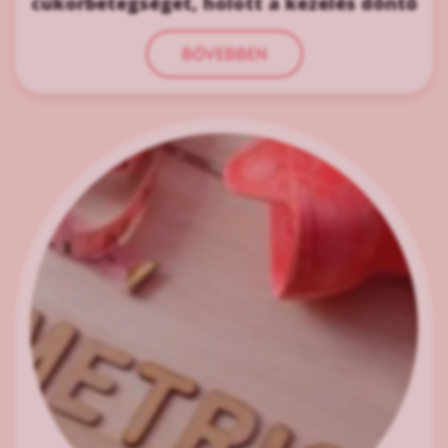
cukorbetegséget, holott a kezelés döntő
BŐVEBBEN