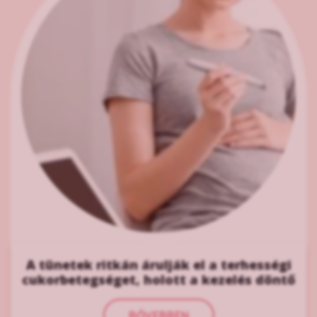
A tünetek ritkán árulják el a terhességi
cukorbetegséget, holott a kezelés döntő
BŐVEBBEN