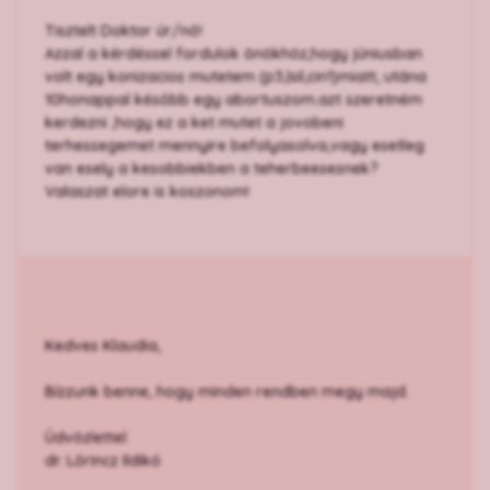
Tisztelt Doktor úr/nő!
Azzal a kérdéssel fordulok önökhöz,hogy júniusban
volt egy konizacios mutetem (p3,lsil,cin1)miatt, utána
10honappal később egy abortuszom.azt szeretném
kerdezni ,hogy ez a ket mutet a jovobeni
terhessegemet mennyire befolyasolva,vagy esetleg
van esely a kesobbiekben a teherbeesesnek?
Valaszat elore is koszonom!
Kedves Klaudia,
Bízzunk benne, hogy minden rendben megy majd.
Üdvözlettel:
dr. Lőrincz Ildikó