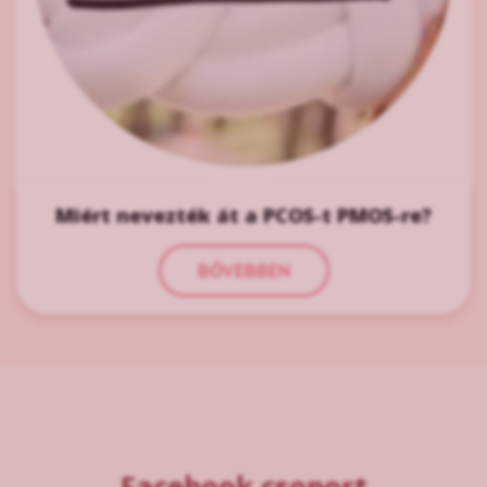
Miért nevezték át a PCOS-t PMOS-re?
BŐVEBBEN