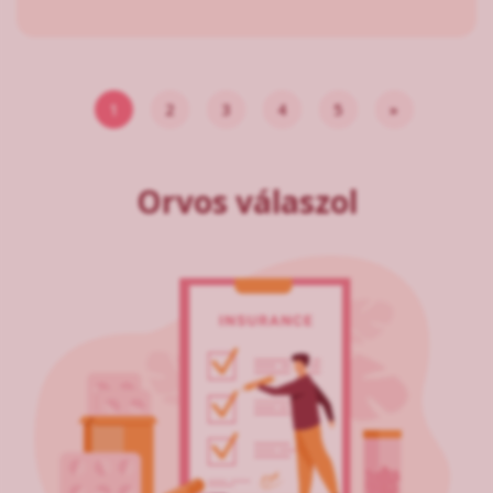
1
2
3
4
5
»
Orvos válaszol