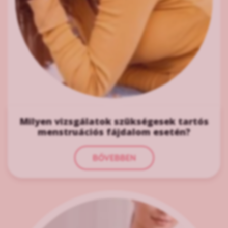
Milyen vizsgálatok szükségesek tartós
menstruációs fájdalom esetén?
BŐVEBBEN