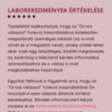
LABOREREDMÉNYEK ÉRTÉKELÉSE
Tisztelettel tájékoztatjuk, hogy az "Orvos
válaszol" funkció használatához kötelezően
megadandó személyes adatait (az e-mail
címét és a megadott nevet, amely utóbbi lehet
akár csak egy tetszőleges, kitalált megnevezés
is), kizárólag a beküldött kérdés informatikai
azonosításához és a válasz e-mail
megküldéséhez használjuk.
Egyúttal felhívjuk a figyelmét arra, hogy az
"Orvos válaszol" funkció használatával Ön
hozzájárul ezen adatok általunk történő
kezeléséhez. Bővebb információért kérjük
olvassa el az
Adatvédelmi tájékoztatónkat
,