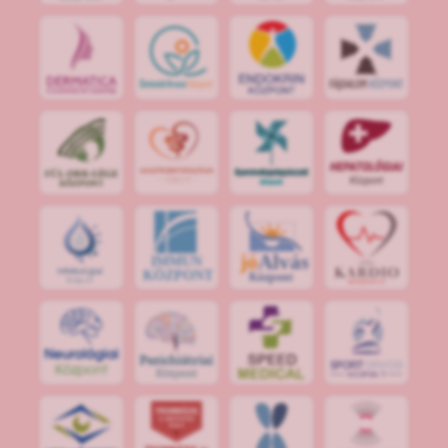
jó
Alvás
IMMUN
KÖZPONT
Központ
S
POR
T
O
R
V
OS
I
KÖ
ZPON
T