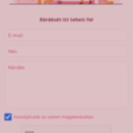
Kérdését itt teheti fel
Hozzájárulok az üzenet megjelenéséhez