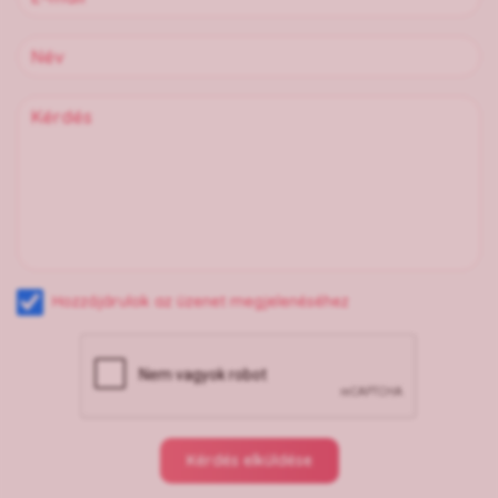
Hozzájárulok az üzenet megjelenéséhez
Kérdés elküldése