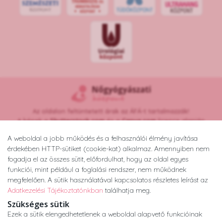
Az oldalon feltüntetett árak az ÁFÁ-t tartalmazzák!
A képek a
Shutterstock.com
és a
Canva.com
licence alapján
kerültek felhasználásra.
A weboldal a jobb működés és a felhasználói élmény javítása
Copyright © 2026 •
nogyogyaszatikozpont.hu
érdekében HTTP-sütiket (cookie-kat) alkalmaz. Amennyiben nem
Minden jog fenntartva.
fogadja el az összes sütit, előfordulhat, hogy az oldal egyes
Developed by
Appon
&
György Nándor
funkciói, mint például a foglalási rendszer, nem működnek
megfelelően. A sütik használatával kapcsolatos részletes leírást az
Adatkezelési Tájékoztatónkban
találhatja meg.
Adatkezelési tájékoztató
ÁSZF
Impresszum
Szükséges sütik
Ezek a sütik elengedhetetlenek a weboldal alapvető funkcióinak