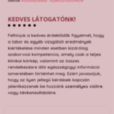
illetve
Adatkezelési Tájékoztatónkat
!
KEDVES LÁTOGATÓNK!
Felhívjuk a kedves érdeklődők figyelmét, hogy
a labor és egyéb vizsgálati eredmények
kiértékelése minden esetben kizárólag
szakorvosi kompetencia, amely csak a teljes
klinikai kórkép, valamint az összes
rendelkezésre álló egészségügyi információ
ismeretében történhet meg. Ezért javasoljuk,
hogy az ilyen jellegű kérdések kapcsán
jelentkezzenek be hozzánk
személyes vizitre
vagy
távkonzultációra
.