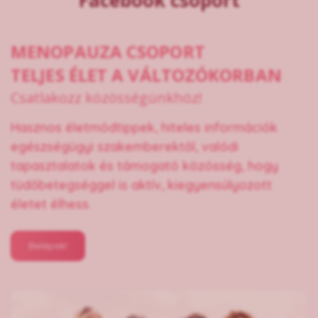
Facebook csoport
MENOPAUZA CSOPORT
TELJES ÉLET A VÁLTOZÓKORBAN
Csatlakozz közösségünkhöz!
Hasznos életmódtippek, hiteles információk
egészségügyi szakemberektől, valódi
tapasztalatok és támogató közösség, hogy
tüdőbetegséggel is aktív, kiegyensúlyozott
életet élhess.
Belépek!