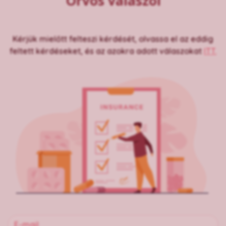
Orvos válaszol
Kérjük mielőtt felteszi kérdését, olvassa el az eddig
feltett kérdéseket, és az azokra adott válaszokat
ITT.