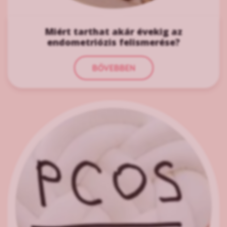
Miért tarthat akár évekig az
endometriózis felismerése?
BŐVEBBEN