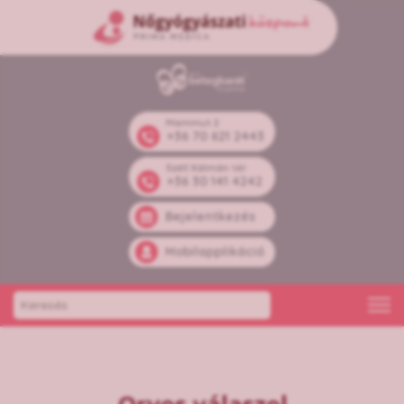
Mammut 2
+36 70 621 2443
Széll Kálmán tér
+36 30 141 4242
Bejelentkezés
Mobilapplikáció