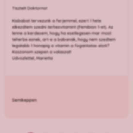
Tisztelt Doktorno!
Kisbabat tervezunk a ferjemmel, ezert 1 hete
elkezdtem szedni terhesvitamint (Femibion 1-et). Az
lenne a kerdesem, hogy ha esetlegesen mar most
teherbe esnek, art-e a babanak, hogy nem szedtem
legalabb 1 honapig a vitamin a fogantatas elott?
Koszonom szepen a valaszat!
Udvozlettel, Marietta
Semikeppen.