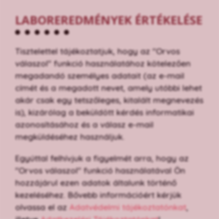
LABOREREDMÉNYEK ÉRTÉKELÉSE
Tisztelettel tájékoztatjuk, hogy az "Orvos
válaszol" funkció használatához kötelezően
megadandó személyes adatait (az e-mail
címét és a megadott nevet, amely utóbbi lehet
akár csak egy tetszőleges, kitalált megnevezés
is), kizárólag a beküldött kérdés informatikai
azonosításához és a válasz e-mail
megküldéséhez használjuk.
Egyúttal felhívjuk a figyelmét arra, hogy az
"Orvos válaszol" funkció használatával Ön
hozzájárul ezen adatok általunk történő
kezeléséhez. Bővebb információért kérjük
olvassa el az
Adatvédelmi tájékoztatónkat
,