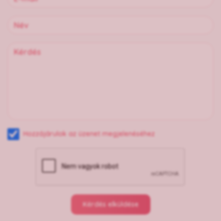
Hozzájárulok az üzenet megjelenéséhez
Kérdés elküldése