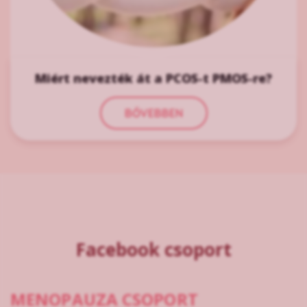
Miért nevezték át a PCOS-t PMOS-re?
BŐVEBBEN
Facebook csoport
MENOPAUZA CSOPORT