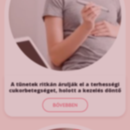
A tünetek ritkán árulják el a terhességi
cukorbetegséget, holott a kezelés döntő
BŐVEBBEN