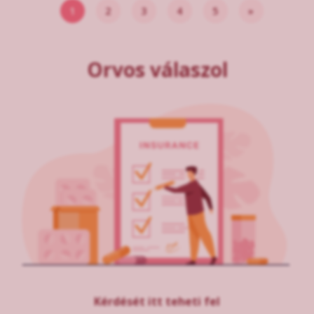
1
2
3
4
5
»
Orvos válaszol
Kérdését itt teheti fel