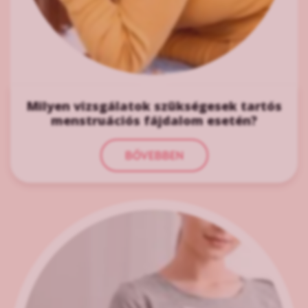
Milyen vizsgálatok szükségesek tartós
menstruációs fájdalom esetén?
BŐVEBBEN