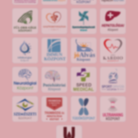
jó
Alvás
IMMUN
KÖZPONT
Központ
S
POR
T
O
R
V
OS
I
KÖ
ZPON
T