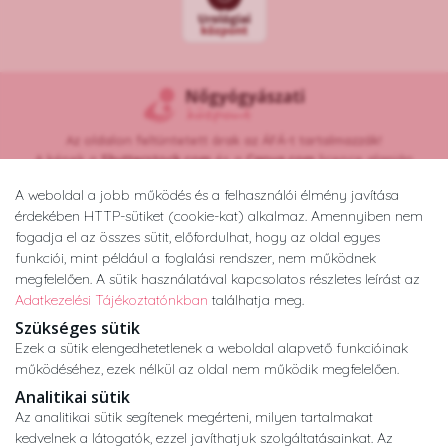
Az oldalon feltüntetett árak az ÁFÁ-t tartalmazzák!
A képek a
Shutterstock.com
és a
Canva.com
licence alapján
kerültek felhasználásra.
A weboldal a jobb működés és a felhasználói élmény javítása
Copyright © 2026 •
nogyogyaszatikozpont.hu
érdekében HTTP-sütiket (cookie-kat) alkalmaz. Amennyiben nem
Minden jog fenntartva.
fogadja el az összes sütit, előfordulhat, hogy az oldal egyes
Developed by
Appon
&
György Nándor
funkciói, mint például a foglalási rendszer, nem működnek
megfelelően. A sütik használatával kapcsolatos részletes leírást az
Adatkezelési Tájékoztatónkban
találhatja meg.
Adatkezelési tájékoztató
ÁSZF
Impresszum
Szükséges sütik
Ezek a sütik elengedhetetlenek a weboldal alapvető funkcióinak
működéséhez, ezek nélkül az oldal nem működik megfelelően.
Analitikai sütik
Az analitikai sütik segítenek megérteni, milyen tartalmakat
kedvelnek a látogatók, ezzel javíthatjuk szolgáltatásainkat. Az