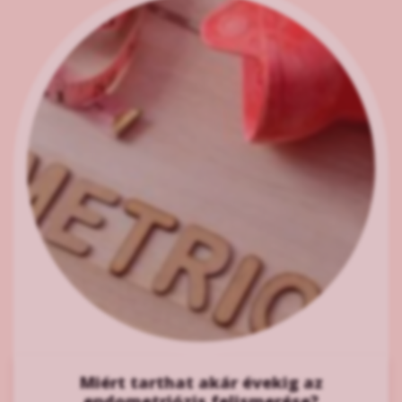
Miért tarthat akár évekig az
endometriózis felismerése?