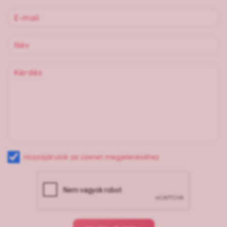
Hozzájárulok az üzenet megjelenéséhez