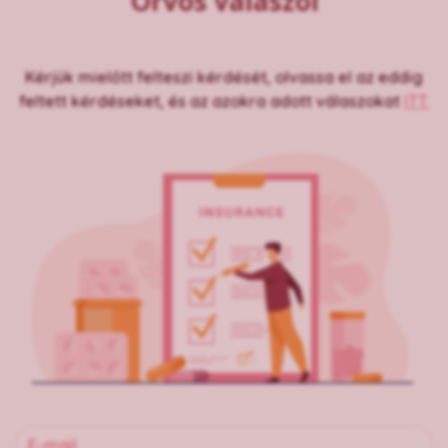
Orvos válaszol
Kérjük mielőtt felteszi kérdését, olvassa el az eddig
feltett kérdéseket, és az azokra adott válaszokat
ITT.