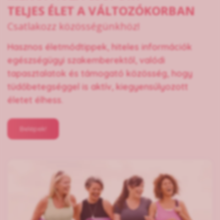
TELJES ÉLET A VÁLTOZÓKORBAN
Csatlakozz közösségünkhöz!
Hasznos életmódtippek, hiteles információk
egészségügyi szakemberektől, valódi
tapasztalatok és támogató közösség, hogy
tüdőbetegséggel is aktív, kiegyensúlyozott
életet élhess.
Belépek!