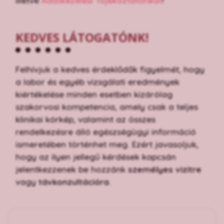
illetve
Adatkezelési Tájékoztatónkat
!
KEDVES LÁTOGATÓNK!
Felhívjuk a kedves érdeklődők figyelmét, hogy
a labor és egyéb vizsgálati eredmények
kiértékelése minden esetben kizárólag
szakorvosi kompetencia, amely csak a teljes
klinikai kórkép, valamint az összes
rendelkezésre álló egészségügyi információ
ismeretében történhet meg. Ezért javasoljuk,
hogy az ilyen jellegű kérdések kapcsán
jelentkezzenek be hozzánk
személyes vizitre
vagy
távkonzultációra
.