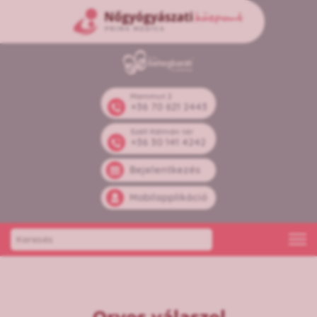
Mammut 2
+36 70 621 2443
Széll Kálmán tér
+36 30 141 4242
Bejelentkezés
Mobilapplikáció