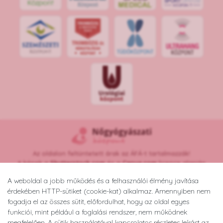
S
POR
T
O
R
V
OS
I
KÖ
ZPON
T
Az oldalon feltüntetett árak az ÁFÁ-t tartalmazzák!
A képek a
Shutterstock.com
és a
Canva.com
licence alapján
kerültek felhasználásra.
A weboldal a jobb működés és a felhasználói élmény javítása
Copyright © 2026 •
nogyogyaszatikozpont.hu
érdekében HTTP-sütiket (cookie-kat) alkalmaz. Amennyiben nem
Minden jog fenntartva.
fogadja el az összes sütit, előfordulhat, hogy az oldal egyes
Developed by
Appon
&
György Nándor
funkciói, mint például a foglalási rendszer, nem működnek
megfelelően. A sütik használatával kapcsolatos részletes leírást az