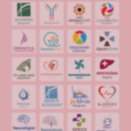
jó
Alvás
IMMUN
KÖZPONT
Központ