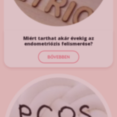
Miért tarthat akár évekig az
endometriózis felismerése?
BŐVEBBEN