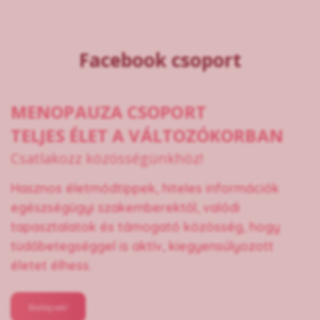
Facebook csoport
MENOPAUZA CSOPORT
TELJES ÉLET A VÁLTOZÓKORBAN
Csatlakozz közösségünkhöz!
Hasznos életmódtippek, hiteles információk
egészségügyi szakemberektől, valódi
tapasztalatok és támogató közösség, hogy
tüdőbetegséggel is aktív, kiegyensúlyozott
életet élhess.
Belépek!