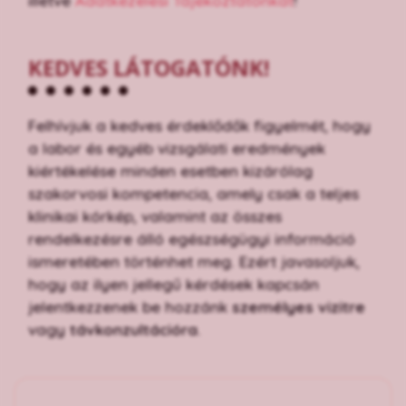
illetve
Adatkezelési Tájékoztatónkat
!
KEDVES LÁTOGATÓNK!
Felhívjuk a kedves érdeklődők figyelmét, hogy
a labor és egyéb vizsgálati eredmények
kiértékelése minden esetben kizárólag
szakorvosi kompetencia, amely csak a teljes
klinikai kórkép, valamint az összes
rendelkezésre álló egészségügyi információ
ismeretében történhet meg. Ezért javasoljuk,
hogy az ilyen jellegű kérdések kapcsán
jelentkezzenek be hozzánk
személyes vizitre
vagy
távkonzultációra
.