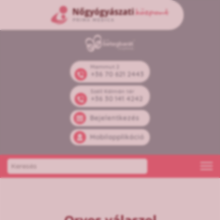
Mammut 2
+36 70 621 2443
Széll Kálmán tér
+36 30 141 4242
Bejelentkezés
Mobilapplikáció