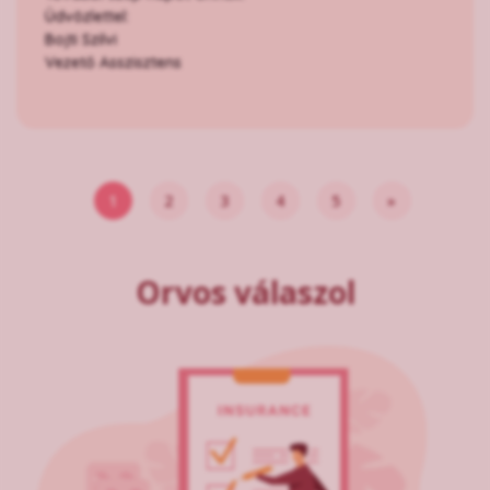
Üdvözlettel:
Bojti Szilvi
Vezető Asszisztens
1
2
3
4
5
»
Orvos válaszol