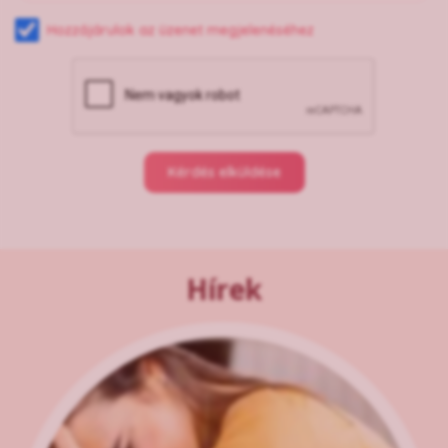
Hozzájárulok az üzenet megjelenéséhez
Kérdés elküldése
Hírek