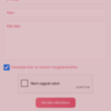
Hozzájárulok az üzenet megjelenéséhez
Kérdés elküldése