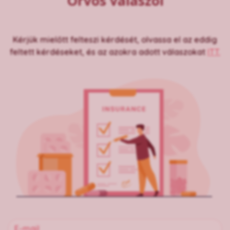
Orvos válaszol
Kérjük mielőtt felteszi kérdését, olvassa el az eddig
feltett kérdéseket, és az azokra adott válaszokat
ITT.