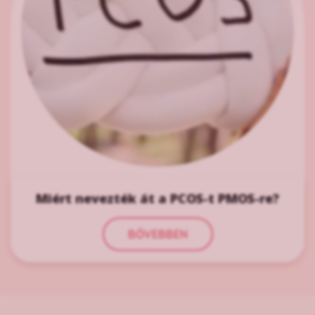
Miért nevezték át a PCOS-t PMOS-re?
BŐVEBBEN