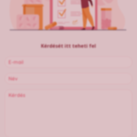
Kérdését itt teheti fel