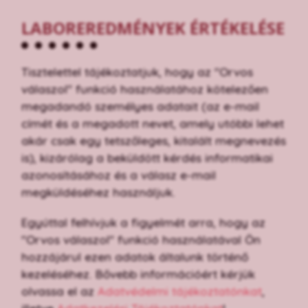
LABOREREDMÉNYEK ÉRTÉKELÉSE
Tisztelettel tájékoztatjuk, hogy az "Orvos
válaszol" funkció használatához kötelezően
megadandó személyes adatait (az e-mail
címét és a megadott nevet, amely utóbbi lehet
akár csak egy tetszőleges, kitalált megnevezés
is), kizárólag a beküldött kérdés informatikai
azonosításához és a válasz e-mail
megküldéséhez használjuk.
Egyúttal felhívjuk a figyelmét arra, hogy az
"Orvos válaszol" funkció használatával Ön
hozzájárul ezen adatok általunk történő
kezeléséhez. Bővebb információért kérjük
olvassa el az
Adatvédelmi tájékoztatónkat
,