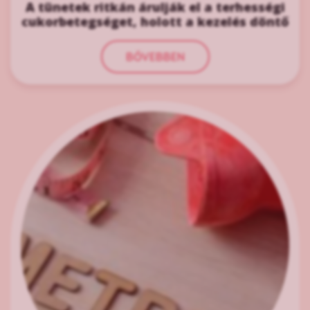
A tünetek ritkán árulják el a terhességi
cukorbetegséget, holott a kezelés döntő
BŐVEBBEN