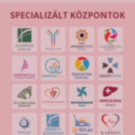
SPECIALIZÁLT KÖZPONTOK
jó
Alvás
IMMUN
KÖZPONT
Központ