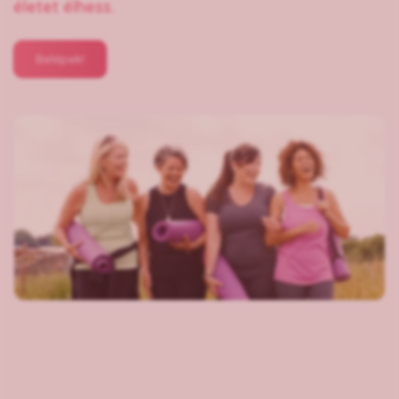
életet élhess.
Belépek!