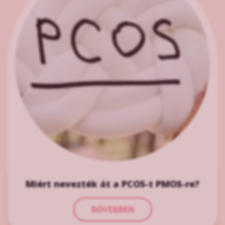
Miért nevezték át a PCOS-t PMOS-re?
BŐVEBBEN