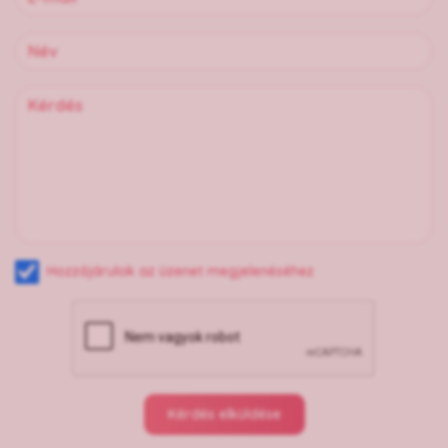
Hozzájárulok az üzenet megjelenéséhez
Kérdés elküldése