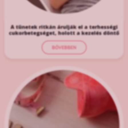
A tünetek ritkán árulják el a terhességi
cukorbetegséget, holott a kezelés döntő
BŐVEBBEN