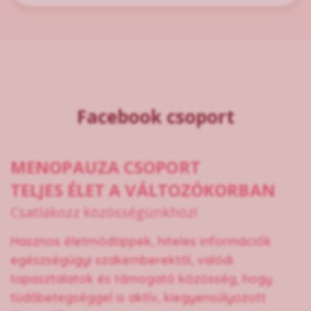
Facebook csoport
MENOPAUZA CSOPORT
TELJES ÉLET A VÁLTOZÓKORBAN
Csatlakozz közösségünkhöz!
Hasznos életmódtippek, hiteles információk
egészségügyi szakemberektől, valódi
tapasztalatok és támogató közösség, hogy
tüdőbetegséggel is aktív, kiegyensúlyozott