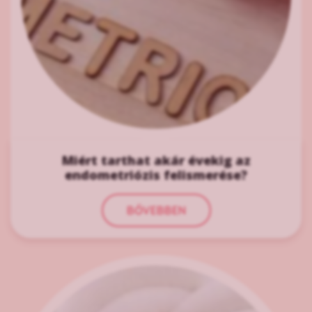
Miért tarthat akár évekig az
endometriózis felismerése?
BŐVEBBEN