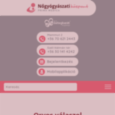
Mammut 2
+36 70 621 2443
Széll Kálmán tér
+36 30 141 4242
Bejelentkezés
Mobilapplikáció