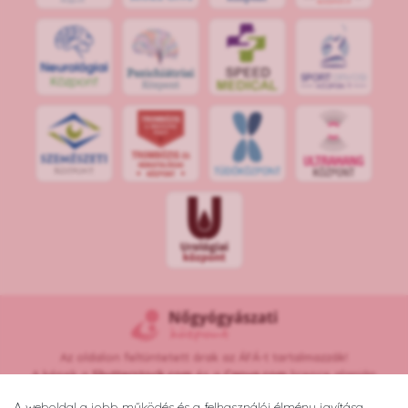
S
POR
T
O
R
V
OS
I
KÖ
ZPON
T
Az oldalon feltüntetett árak az ÁFÁ-t tartalmazzák!
A képek a
Shutterstock.com
és a
Canva.com
licence alapján
kerültek felhasználásra.
A weboldal a jobb működés és a felhasználói élmény javítása