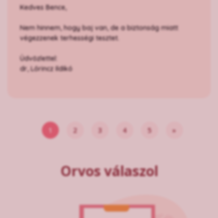
Kedves Bence,
Nem hinnem, hogy baj van, de a biztonság miatt
végezzenek terhességi tesztet.
Üdvözlettel:
dr, Lőrincz Ildikó
1
2
3
4
5
»
Orvos válaszol