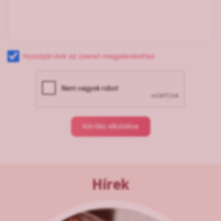
Hozzájárulok az üzenet megjelenéséhez
Kérdés elküldése
Hírek