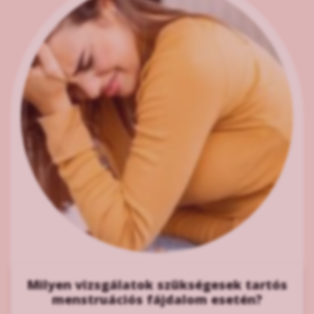
Milyen vizsgálatok szükségesek tartós
menstruációs fájdalom esetén?