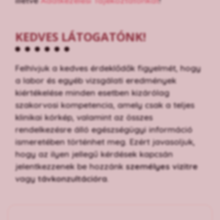
illetve
Adatkezelési Tájékoztatónkat
!
KEDVES LÁTOGATÓNK!
Felhívjuk a kedves érdeklődők figyelmét, hogy
a labor és egyéb vizsgálati eredmények
kiértékelése minden esetben kizárólag
szakorvosi kompetencia, amely csak a teljes
klinikai kórkép, valamint az összes
rendelkezésre álló egészségügyi információ
ismeretében történhet meg. Ezért javasoljuk,
hogy az ilyen jellegű kérdések kapcsán
jelentkezzenek be hozzánk
személyes vizitre
vagy
távkonzultációra
.