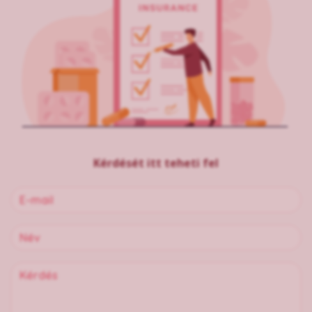
Kérdését itt teheti fel