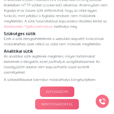
Copyright © 2026 •
nogyogyaszatikozpont.hu
érdekében HTTP-sütiket (cookie-kat) alkalmaz. Amennyiben nem
Minden jog fenntartva.
fogadja el az összes sütit, előfordulhat, hogy az oldal egyes
Developed by
Appon
&
György Nándor
funkciói, mint például a foglalási rendszer, nem működnek
megfelelően. A sütik használatával kapcsolatos részletes leírást az
Adatkezelési Tájékoztatónkban
találhatja meg.
Adatkezelési tájékoztató
ÁSZF
Impresszum
Szükséges sütik
Ezek a sütik elengedhetetlenek a weboldal alapvető funkcióinak
működéséhez, ezek nélkül az oldal nem működik megfelelően.
Analitikai sütik
Az analitikai sütik segítenek megérteni, milyen tartalmakat
kedvelnek a látogatók, ezzel javíthatjuk szolgáltatásainkat. Az
összegyűjtött adatok nem kapcsolhatók össze konkrét
személyekkel.
A sütibeállításokat bármikor módosíthatja böngészőjében.
ELFOGADOM
NEM FOGADOM EL