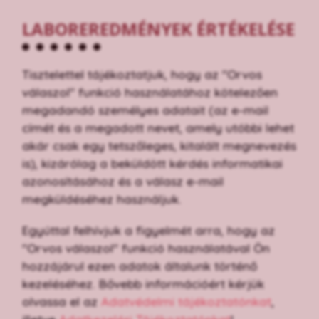
LABOREREDMÉNYEK ÉRTÉKELÉSE
Tisztelettel tájékoztatjuk, hogy az "Orvos
válaszol" funkció használatához kötelezően
megadandó személyes adatait (az e-mail
címét és a megadott nevet, amely utóbbi lehet
akár csak egy tetszőleges, kitalált megnevezés
is), kizárólag a beküldött kérdés informatikai
azonosításához és a válasz e-mail
megküldéséhez használjuk.
Egyúttal felhívjuk a figyelmét arra, hogy az
"Orvos válaszol" funkció használatával Ön
hozzájárul ezen adatok általunk történő
kezeléséhez. Bővebb információért kérjük
olvassa el az
Adatvédelmi tájékoztatónkat
,