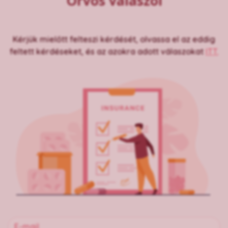
Orvos válaszol
Kérjük mielőtt felteszi kérdését, olvassa el az eddig
feltett kérdéseket, és az azokra adott válaszokat
ITT.