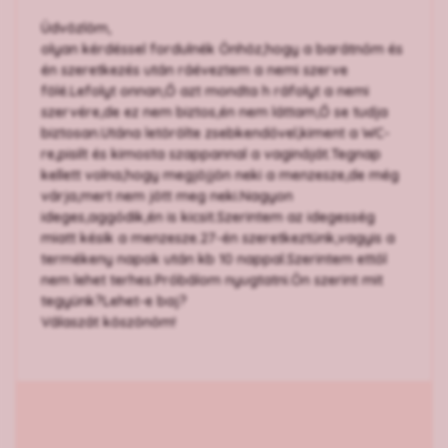
Üdvözlöm,
olyan kérdéssel fordulnék Önhöz,hogy a barátnőm és
én szeretkezés után ráéveztem a nemi szerve
fölé.Lefolyt onnan,Ő azt mondta h ráfolyt a nemi
szervére,de ez nem biztos,én nem láttam,Ő se tudja
biztosan.Utána letörölte zsebkendővel,kiment a WC-
re,pisilt és kimosta szappannal a vagináját.Tegnap
kellett volna,hogy megjöjjön neki a menzesze,de még
várja,mert nem jött meg neki.Nagyon
ideges,aggódik,én is kicsit.Szerintem az idegesség
miatt késik a menzesze.27-én szeretkeztünk,vagyis a
termékeny napok után kb 10 nappal.Szerintem ettől
nem lehet terhes.Próbálom nyugtatni.Ön szerint mit
tegyünk?Lehet-e baj?
Válaszát köszönöm!