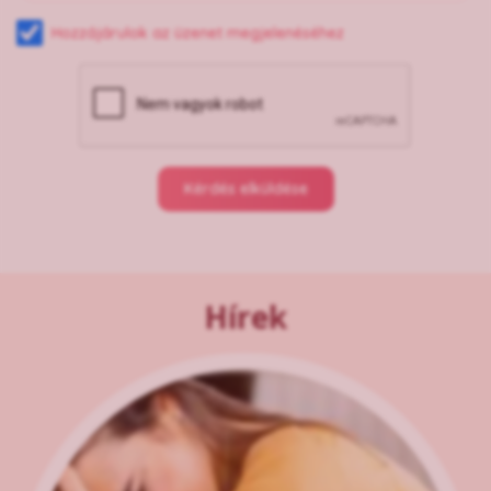
Hozzájárulok az üzenet megjelenéséhez
Kérdés elküldése
Hírek