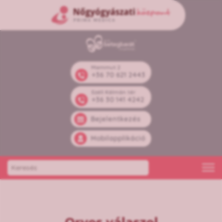
Mammut 2
+36 70 621 2443
Széll Kálmán tér
+36 30 141 4242
Bejelentkezés
Mobilapplikáció