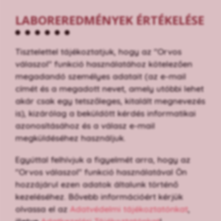
LABOREREDMÉNYEK ÉRTÉKELÉSE
Tisztelettel tájékoztatjuk, hogy az "Orvos
válaszol" funkció használatához kötelezően
megadandó személyes adatait (az e-mail
címét és a megadott nevet, amely utóbbi lehet
akár csak egy tetszőleges, kitalált megnevezés
is), kizárólag a beküldött kérdés informatikai
azonosításához és a válasz e-mail
megküldéséhez használjuk.
Egyúttal felhívjuk a figyelmét arra, hogy az
"Orvos válaszol" funkció használatával Ön
hozzájárul ezen adatok általunk történő
kezeléséhez. Bővebb információért kérjük
olvassa el az
Adatvédelmi tájékoztatónkat
,