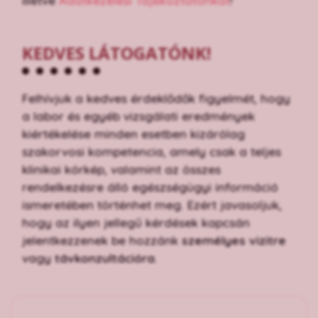
illetve
Adatkezelési Tájékoztatónkat
!
KEDVES LÁTOGATÓNK!
Felhívjuk a kedves érdeklődők figyelmét, hogy
a labor és egyéb vizsgálati eredmények
kiértékelése minden esetben kizárólag
szakorvosi kompetencia, amely csak a teljes
klinikai kórkép, valamint az összes
rendelkezésre álló egészségügyi információ
ismeretében történhet meg. Ezért javasoljuk,
hogy az ilyen jellegű kérdések kapcsán
jelentkezzenek be hozzánk
személyes vizitre
vagy
távkonzultációra
.