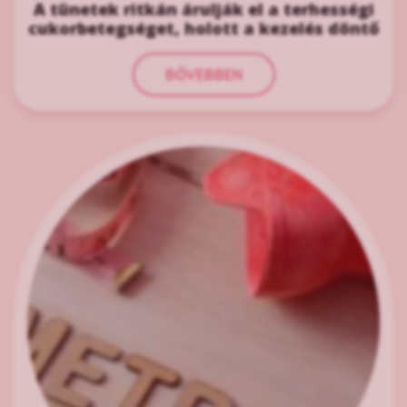
A tünetek ritkán árulják el a terhességi
cukorbetegséget, holott a kezelés döntő
BŐVEBBEN