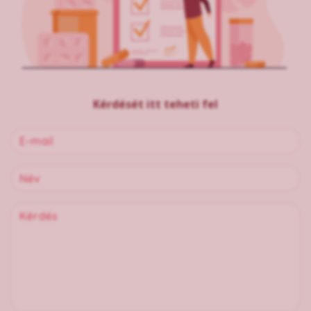
Kérdését itt teheti fel