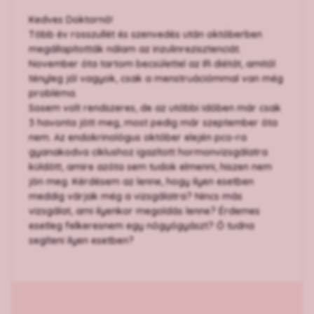
Kedves Doktornő!
Több év rosszullét és szenvedés után októberben
megállapították nálam az inzulinrezisztenciát.
November óta tartom becsülettel az IR diétát, amitől
tényleg jól vagyok, csak a menstruációmmal van még
probléma.
Sosem volt rendszeres, de az utóbbi időben már csak
3 havonta jött meg, most pedig már szeptember óta
nem. Az endokrinológus október elején pco-ra
gyanakodva ciklushoz igazított hormonvizsgálatra
küldött, amire azóta sem tudok elmenni, hiszen nem
jön meg. Kérdésem az lenne, hogy ilyen esetben
meddig várjak még a vizsgálatra? Nincs más
vizsgálat, ami ilyenkor megoldás lenne? Érdemes
esetleg felkeresnem egy nőgyógyászt? Ő tudna
segíteni ilyen esetben?