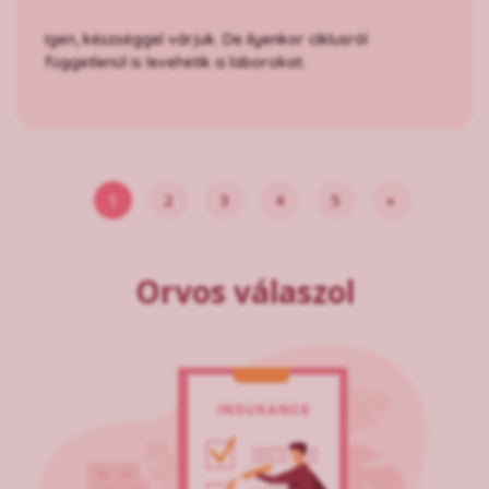
Igen, készséggel várjuk. De ilyenkor ciklusról
függetlenül is levehetik a laborokat.
1
2
3
4
5
»
Orvos válaszol