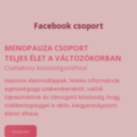
Facebook csoport
MENOPAUZA CSOPORT
TELJES ÉLET A VÁLTOZÓKORBAN
Csatlakozz közösségünkhöz!
Hasznos életmódtippek, hiteles információk
egészségügyi szakemberektől, valódi
tapasztalatok és támogató közösség, hogy
tüdőbetegséggel is aktív, kiegyensúlyozott
életet élhess.
Belépek!