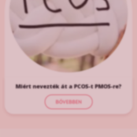
Miért nevezték át a PCOS-t PMOS-re?
BŐVEBBEN