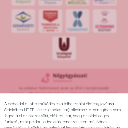
S
POR
T
O
R
V
OS
I
KÖ
ZPON
T
Az oldalon feltüntetett árak az ÁFÁ-t tartalmazzák!
A képek a
Shutterstock.com
és a
Canva.com
licence alapján
kerültek felhasználásra.
A weboldal a jobb működés és a felhasználói élmény javítása
Copyright © 2026 •
nogyogyaszatikozpont.hu
érdekében HTTP-sütiket (cookie-kat) alkalmaz. Amennyiben nem
Minden jog fenntartva.
fogadja el az összes sütit, előfordulhat, hogy az oldal egyes
Developed by
Appon
&
György Nándor
funkciói, mint például a foglalási rendszer, nem működnek
megfelelően. A sütik használatával kapcsolatos részletes leírást az