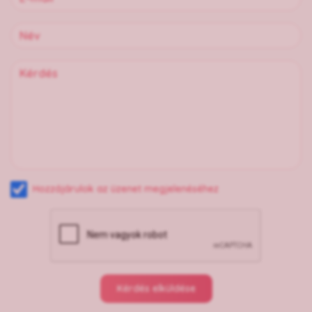
Hozzájárulok az üzenet megjelenéséhez
Kérdés elküldése