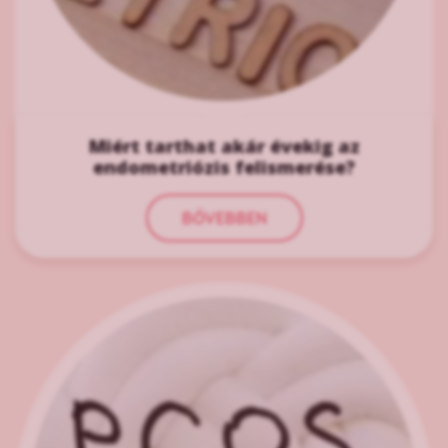
Miért tarthat akár évekig az
endometriózis felismerése?
BŐVEBBEN