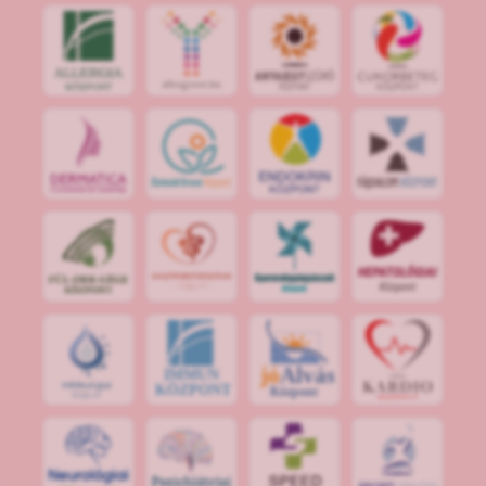
jó
Alvás
IMMUN
KÖZPONT
Központ