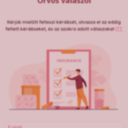
Orvos válaszol
Kérjük mielőtt felteszi kérdését, olvassa el az eddig
feltett kérdéseket, és az azokra adott válaszokat
ITT.