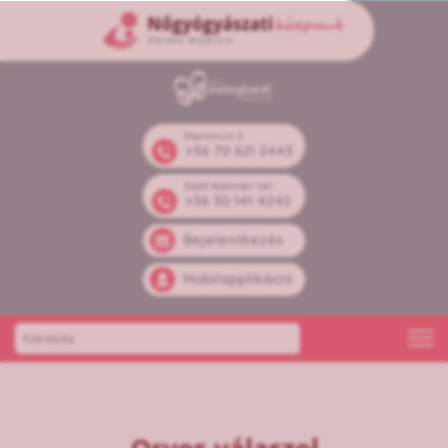
Mammut 2
+36 70 621 2443
Széll Kálmán tér
+36 30 141 4242
Bejelentkezés
Mobilapplikáció