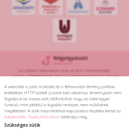
Az oldalon feltüntetett árak az ÁFÁ-t tartalmazzák!
A képek a
Shutterstock.com
és a
Canva.com
licence alapján
kerültek felhasználásra.
A weboldal a jobb működés és a felhasználói élmény javítása
Copyright © 2026 •
nogyogyaszatikozpont.hu
érdekében HTTP-sütiket (cookie-kat) alkalmaz. Amennyiben nem
Minden jog fenntartva.
fogadja el az összes sütit, előfordulhat, hogy az oldal egyes
Developed by
Appon
&
György Nándor
funkciói, mint például a foglalási rendszer, nem működnek
megfelelően. A sütik használatával kapcsolatos részletes leírást az
Adatkezelési Tájékoztatónkban
találhatja meg.
Adatkezelési tájékoztató
ÁSZF
Impresszum
Szükséges sütik