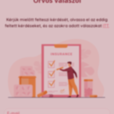
Orvos válaszol
Kérjük mielőtt felteszi kérdését, olvassa el az eddig
feltett kérdéseket, és az azokra adott válaszokat
ITT.