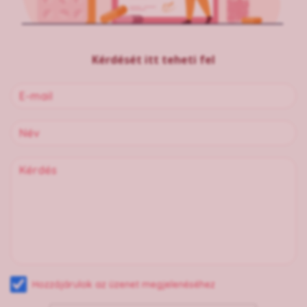
Kérdését itt teheti fel
Hozzájárulok az üzenet megjelenéséhez