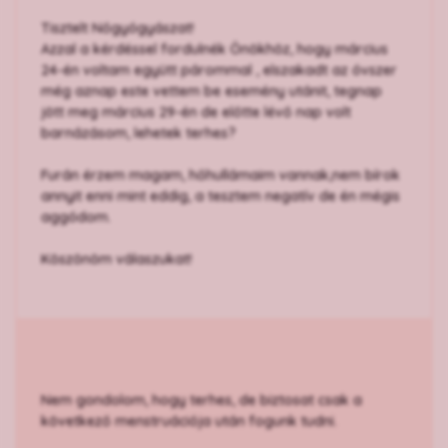
Tisztelt Nőgyógyászat!
Azzal a kérdéssel fordulnék Önökhöz, hogy március
24-én voltam együtt párommal , elszakadt az óvszer
még aznap este vettem be esemény utánit, tegnap
jött meg március 29-én de előtte lévő nap volt
barnázásom, lehetek terhes?
Furán érzem magam, hőhullámaim vannak,nem bírok
annyit enni mint eddig, a tesztem negatív de én mégis
aggódom.
Köszönöm válaszukat!
Nem gondolom, hogy terhes, de biztosat csak a
következő menstruációja után fogunk tudni.