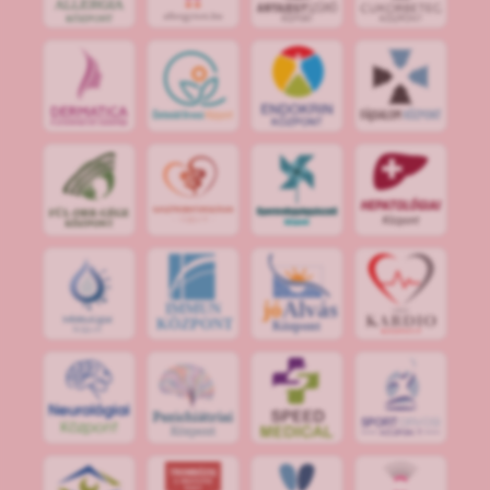
jó
Alvás
IMMUN
KÖZPONT
Központ
S
POR
T
O
R
V
OS
I
KÖ
ZPON
T