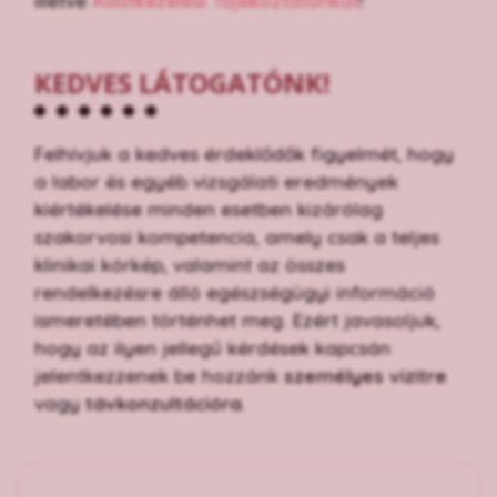
illetve
Adatkezelési Tájékoztatónkat
!
KEDVES LÁTOGATÓNK!
Felhívjuk a kedves érdeklődők figyelmét, hogy
a labor és egyéb vizsgálati eredmények
kiértékelése minden esetben kizárólag
szakorvosi kompetencia, amely csak a teljes
klinikai kórkép, valamint az összes
rendelkezésre álló egészségügyi információ
ismeretében történhet meg. Ezért javasoljuk,
hogy az ilyen jellegű kérdések kapcsán
jelentkezzenek be hozzánk
személyes vizitre
vagy
távkonzultációra
.