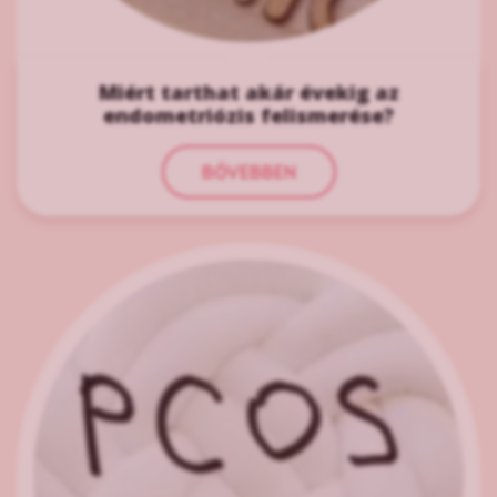
Miért tarthat akár évekig az
endometriózis felismerése?
BŐVEBBEN