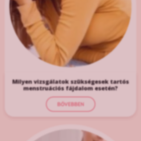
Milyen vizsgálatok szükségesek tartós
menstruációs fájdalom esetén?
BŐVEBBEN