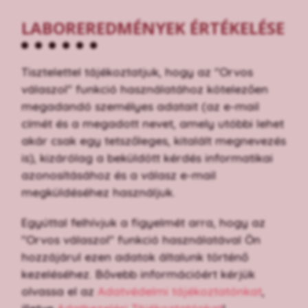
LABOREREDMÉNYEK ÉRTÉKELÉSE
Tisztelettel tájékoztatjuk, hogy az "Orvos
válaszol" funkció használatához kötelezően
megadandó személyes adatait (az e-mail
címét és a megadott nevet, amely utóbbi lehet
akár csak egy tetszőleges, kitalált megnevezés
is), kizárólag a beküldött kérdés informatikai
azonosításához és a válasz e-mail
megküldéséhez használjuk.
Egyúttal felhívjuk a figyelmét arra, hogy az
"Orvos válaszol" funkció használatával Ön
hozzájárul ezen adatok általunk történő
kezeléséhez. Bővebb információért kérjük
olvassa el az
Adatvédelmi tájékoztatónkat
,