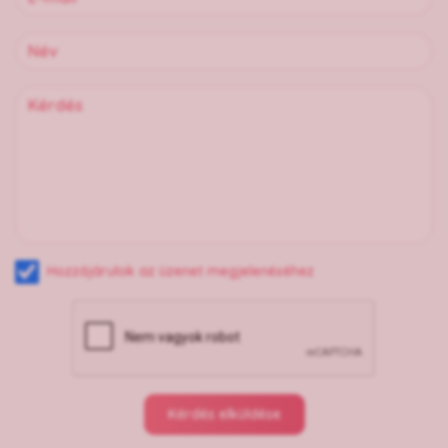
Hozzájárulok az üzenet megjelenéséhez
Kérdés elküldése