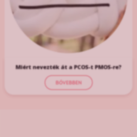
Miért nevezték át a PCOS-t PMOS-re?
BŐVEBBEN