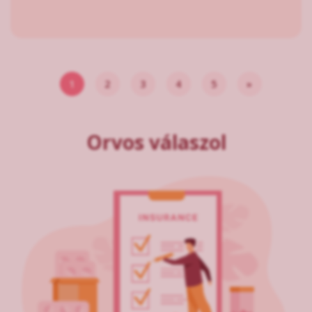
1
2
3
4
5
»
Orvos válaszol