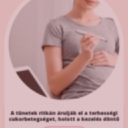
A tünetek ritkán árulják el a terhességi
cukorbetegséget, holott a kezelés döntő