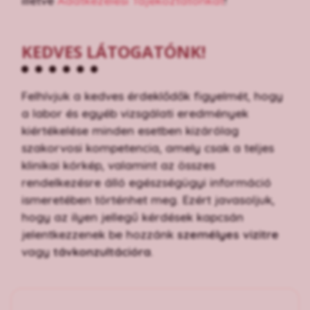
illetve
Adatkezelési Tájékoztatónkat
!
KEDVES LÁTOGATÓNK!
Felhívjuk a kedves érdeklődők figyelmét, hogy
a labor és egyéb vizsgálati eredmények
kiértékelése minden esetben kizárólag
szakorvosi kompetencia, amely csak a teljes
klinikai kórkép, valamint az összes
rendelkezésre álló egészségügyi információ
ismeretében történhet meg. Ezért javasoljuk,
hogy az ilyen jellegű kérdések kapcsán
jelentkezzenek be hozzánk
személyes vizitre
vagy
távkonzultációra
.