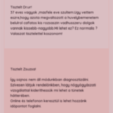
Tisztelt Dr.ur!
37 eves vagyok ,masfele eve szultem.Ugy vettem
eszre,hogy azota megvaltozott a huvelybemenetem
belulrol cafatos kis rozsaszin vadhusszeru dolgok
vannak kissebb-nagyobb.Mi lehet ez? Ez normalis ?
Valaszat tisztelettel koszonom!
Tisztelt Zsuzsa!
Így sajnos nem áll módunkban diagnosztizálni.
Szívesen látjuk rendelőnkben, hogy nőgyógyászati
vizsgálattal kideríthessük mi lehet a tünetek
hátterében.
Online és telefonon keresztül is lehet hozzánk
időpontot foglalni.