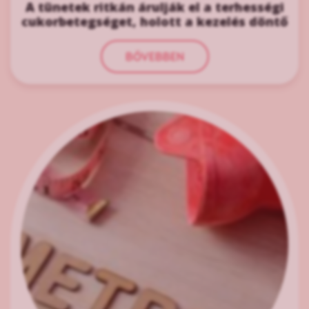
A tünetek ritkán árulják el a terhességi
cukorbetegséget, holott a kezelés döntő
BŐVEBBEN