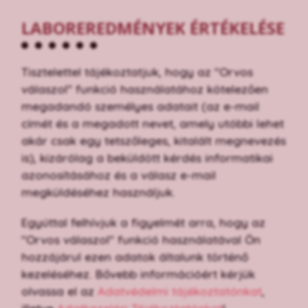
LABOREREDMÉNYEK ÉRTÉKELÉSE
Tisztelettel tájékoztatjuk, hogy az "Orvos
válaszol" funkció használatához kötelezően
megadandó személyes adatait (az e-mail
címét és a megadott nevet, amely utóbbi lehet
akár csak egy tetszőleges, kitalált megnevezés
is), kizárólag a beküldött kérdés informatikai
azonosításához és a válasz e-mail
megküldéséhez használjuk.
Egyúttal felhívjuk a figyelmét arra, hogy az
"Orvos válaszol" funkció használatával Ön
hozzájárul ezen adatok általunk történő
kezeléséhez. Bővebb információért kérjük
olvassa el az
Adatvédelmi tájékoztatónkat
,