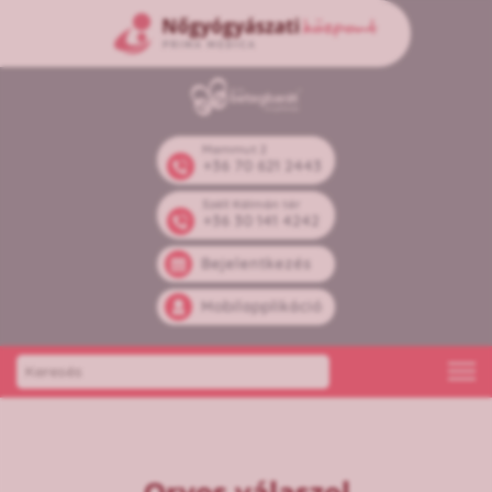
Mammut 2
+36 70 621 2443
Széll Kálmán tér
+36 30 141 4242
Bejelentkezés
Mobilapplikáció