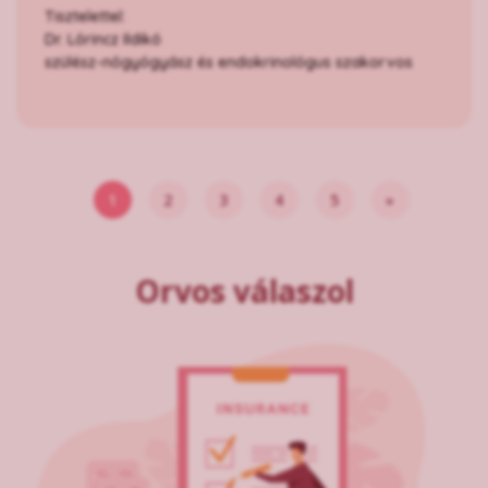
Tisztelettel:
Dr. Lőrincz Ildikó
szülész-nőgyógyász és endokrinológus szakorvos
1
2
3
4
5
»
Orvos válaszol