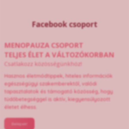
Facebook csoport
MENOPAUZA CSOPORT
TELJES ÉLET A VÁLTOZÓKORBAN
Csatlakozz közösségünkhöz!
Hasznos életmódtippek, hiteles információk
egészségügyi szakemberektől, valódi
tapasztalatok és támogató közösség, hogy
tüdőbetegséggel is aktív, kiegyensúlyozott
életet élhess.
Belépek!