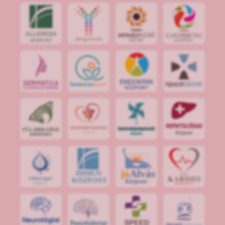
jó
Alvás
IMMUN
KÖZPONT
Központ