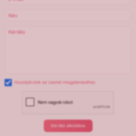
Hozzájárulok az üzenet megjelenéséhez
Kérdés elküldése