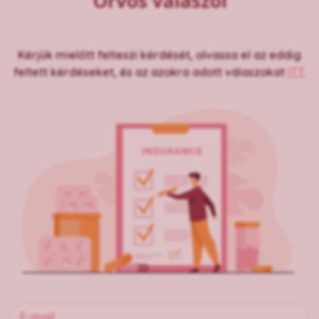
Orvos válaszol
Kérjük mielőtt felteszi kérdését, olvassa el az eddig
feltett kérdéseket, és az azokra adott válaszokat
ITT.