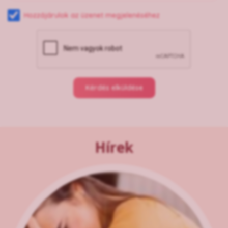
Hozzájárulok az üzenet megjelenéséhez
Kérdés elküldése
Hírek