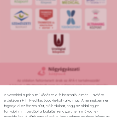
S
POR
T
O
R
V
OS
I
KÖ
ZPON
T
Az oldalon feltüntetett árak az ÁFÁ-t tartalmazzák!
A képek a
Shutterstock.com
és a
Canva.com
licence alapján
kerültek felhasználásra.
A weboldal a jobb működés és a felhasználói élmény javítása
Copyright © 2026 •
nogyogyaszatikozpont.hu
érdekében HTTP-sütiket (cookie-kat) alkalmaz. Amennyiben nem
Minden jog fenntartva.
fogadja el az összes sütit, előfordulhat, hogy az oldal egyes
Developed by
Appon
&
György Nándor
funkciói, mint például a foglalási rendszer, nem működnek
megfelelően. A sütik használatával kapcsolatos részletes leírást az