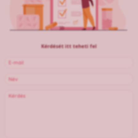
Kérdését itt teheti fel