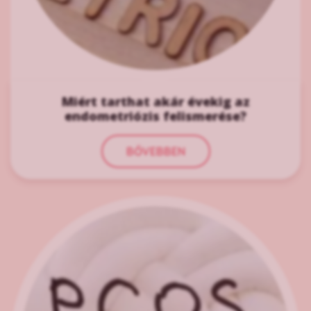
Miért tarthat akár évekig az
endometriózis felismerése?
BŐVEBBEN